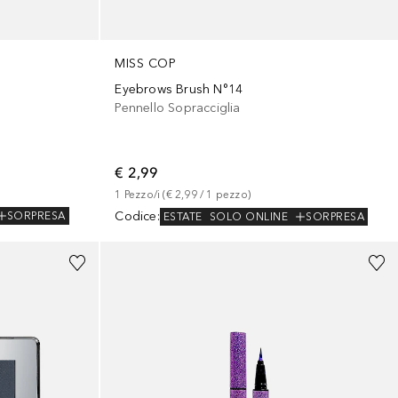
MISS COP
Eyebrows Brush N°14
Pennello Sopracciglia
€ 2,99
1
Pezzo/i
 (
€ 2,99
 / 
1
pezzo
)
Codice
:
SORPRESA
ESTATE
SOLO ONLINE
SORPRESA
+
3