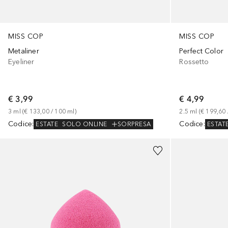
MISS COP
MISS COP
Metaliner
Perfect Color
Eyeliner
Rossetto
€ 3,99
€ 4,99
3
ml
 (
€ 133,00
 / 
100
ml
)
2.5
ml
 (
€ 199,60
 
Codice
:
Codice
:
ESTATE
SOLO ONLINE
SORPRESA
ESTAT