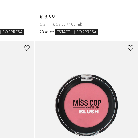
€ 3,99
6.3
ml
 (
€ 63,33
 / 
100
ml
)
Codice
:
SORPRESA
ESTATE
SORPRESA
+
1