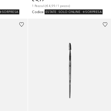
1
Pezzo/i
 (
€ 4,99
 / 
1
pezzo
)
Codice
:
SORPRESA
ESTATE
SOLO ONLINE
SORPRESA