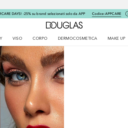
RCARE DAYS! -25% su brand selezionati solo da APP
Codice:
APPCARE
A Douglas Home
Y
VISO
CORPO
DERMOCOSMETICA
MAKE UP
menu K-BEAUTY
Apri il menu Viso
Apri il menu Corpo
Apri il menu DERMOCOSMETICA
Apri il me