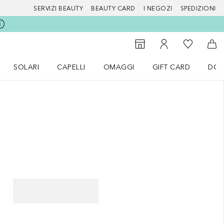
SERVIZI BEAUTY
BEAUTY CARD
I NEGOZI
SPEDIZIONI
Alla Mia Li
Storefinder
Al Mio Account
Al 
SOLARI
CAPELLI
OMAGGI
GIFT CARD
DOU
nu Make up
Apri il menu SOLARI
Apri il menu Capelli
Apri il menu OMAGGI