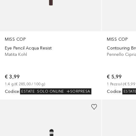
MISS COP
MISS COP
Eye Pencil Acqua Resist
Contouring Br
Matita Kohl
Pennello Cipri
€ 3,99
€ 5,99
1.4
g
 (
€ 285,00
 / 
100
g
)
1
Pezzo/i
 (
€ 5,99
Codice
:
Codice
:
ESTATE
SOLO ONLINE
SORPRESA
ESTAT
+
8