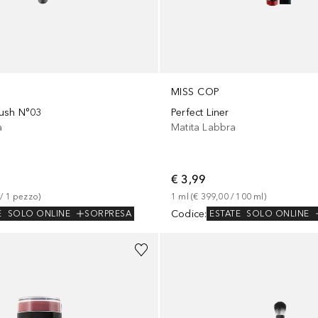
MISS COP
ush N°03
Perfect Liner
a
Matita Labbra
€ 3,99
 / 
1
pezzo
)
1
ml
 (
€ 399,00
 / 
100
ml
)
Codice
:
E
SOLO ONLINE
SORPRESA
ESTATE
SOLO ONLINE