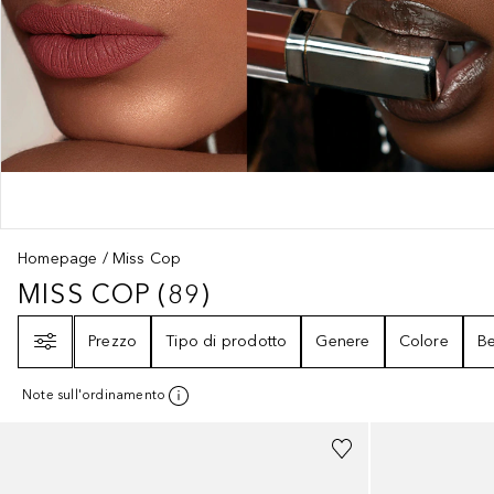
Homepage
Miss Cop
MISS COP
(
89
)
MISS COP
89
RISULTATI
Filtri
Prezzo
Tipo di prodotto
Genere
Colore
Be
Note sull'ordinamento
+
23
+
9