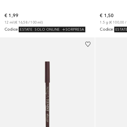
€ 1,99
€ 1,50
12
ml
 (
€ 16,58
 / 
100
ml
)
1.5
g
 (
€ 100,00
 /
Codice
:
Codice
:
ESTATE
SOLO ONLINE
SORPRESA
ESTAT
+
5