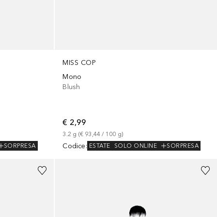
MISS COP
Mono
Blush
€ 2,99
3.2
g
 (
€ 93,44
 / 
100
g
)
Codice
:
SORPRESA
ESTATE
SOLO ONLINE
SORPRESA