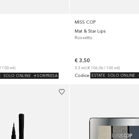
MISS COP
Mat & Star Lips
Rossetto
€ 3,50
3.3
ml
 (
€ 106,06
 / 
100
ml
)
/ 
100
ml
)
Codice
:
ESTATE
SOLO ONLINE
E
SOLO ONLINE
SORPRESA