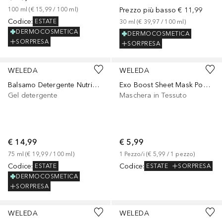
100
ml
 (
€ 15,99
 / 
100
ml
)
Prezzo più basso
€ 11,99
Codice
:
ESTATE
30
ml
 (
€ 39,97
 / 
100
ml
)
DERMOCOSMETICA
DERMOCOSMETICA
SORPRESA
SORPRESA
WELEDA
WELEDA
Balsamo Detergente Nutriente
Exo Boost Sheet Mask Pomegranate
Gel detergente
Maschera in Tessuto
€ 14,99
€ 5,99
75
ml
 (
€ 19,99
 / 
100
ml
)
1
Pezzo/i
 (
€ 5,99
 / 
1
pezzo
)
Codice
:
Codice
:
ESTATE
ESTATE
SORPRESA
DERMOCOSMETICA
SORPRESA
WELEDA
WELEDA