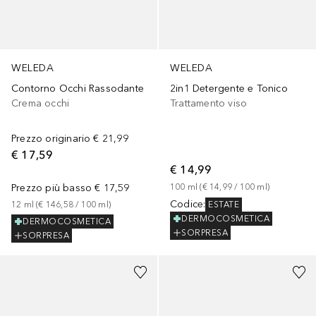
WELEDA
WELEDA
Contorno Occhi Rassodante
2in1 Detergente e Tonico
Crema occhi
Trattamento viso
Prezzo originario
€ 21,99
€ 17,59
€ 14,99
Prezzo più basso
€ 17,59
100
ml
 (
€ 14,99
 / 
100
ml
)
Codice
:
ESTATE
12
ml
 (
€ 146,58
 / 
100
ml
)
DERMOCOSMETICA
DERMOCOSMETICA
SORPRESA
SORPRESA