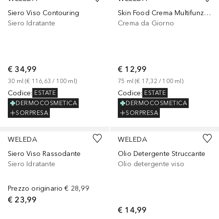
Siero Viso Contouring
Skin Food Crema Multifunzione leggera
Siero Idratante
Crema da Giorno
€ 34,99
€ 12,99
30
ml
 (
€ 116,63
 / 
100
ml
)
75
ml
 (
€ 17,32
 / 
100
ml
)
Codice
:
Codice
:
ESTATE
ESTATE
DERMOCOSMETICA
DERMOCOSMETICA
SORPRESA
SORPRESA
WELEDA
WELEDA
Siero Viso Rassodante
Olio Detergente Struccante
Siero Idratante
Olio detergente viso
Prezzo originario
€ 28,99
€ 23,99
€ 14,99