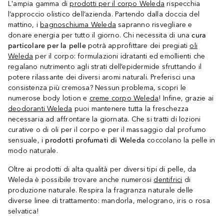
L'ampia gamma di
prodotti per il corpo Weleda
rispecchia
l’approccio olistico dell’azienda. Partendo dalla doccia del
mattino, i
bagnoschiuma Weleda
sapranno risvegliare e
donare energia per tutto il giorno. Chi necessita di una
cura
particolare per la pelle
potrà approfittare dei pregiati
oli
Weleda
per il corpo: formulazioni idratanti ed emollienti che
regalano nutrimento agli strati dell’epidermide sfruttando il
potere rilassante dei diversi aromi naturali. Preferisci una
consistenza più cremosa? Nessun problema, scopri le
numerose body lotion e
creme corpo Weleda
! Infine, grazie ai
deodoranti Weleda
puoi mantenere tutta la freschezza
necessaria ad affrontare la giornata. Che si tratti di lozioni
curative o di oli per il corpo e per il massaggio dal profumo
sensuale, i
prodotti profumati di Weleda
coccolano la pelle in
modo naturale.
Oltre ai prodotti di alta qualità per diversi tipi di pelle, da
Weleda è possibile trovare anche numerosi
dentifrici
di
produzione naturale. Respira la fragranza naturale delle
diverse linee di trattamento: mandorla, melograno, iris o rosa
selvatica!