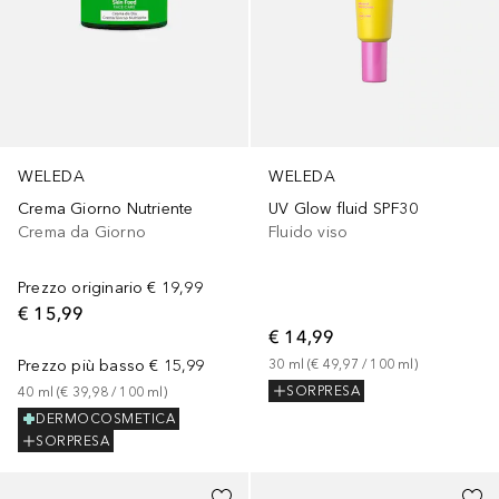
WELEDA
WELEDA
Crema Giorno Nutriente
UV Glow fluid SPF30
Crema da Giorno
Fluido viso
Prezzo originario
€ 19,99
€ 15,99
€ 14,99
Prezzo più basso
€ 15,99
30
ml
 (
€ 49,97
 / 
100
ml
)
40
ml
 (
€ 39,98
 / 
100
ml
)
SORPRESA
DERMOCOSMETICA
SORPRESA