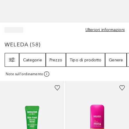
Ulteriori informazioni
WELEDA
58
RISULTATI
WELEDA
(
58
)
Filtri
Categorie
Prezzo
Tipo di prodotto
Genere
Note sull'ordinamento