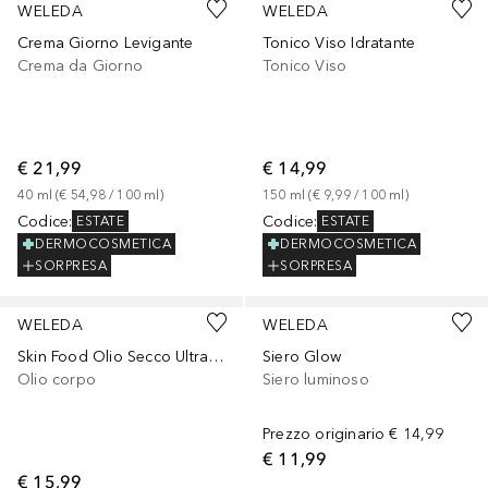
WELEDA
WELEDA
Crema Giorno Levigante
Tonico Viso Idratante
Crema da Giorno
Tonico Viso
€ 21,99
€ 14,99
40
ml
 (
€ 54,98
 / 
100
ml
)
150
ml
 (
€ 9,99
 / 
100
ml
)
Codice
:
Codice
:
ESTATE
ESTATE
DERMOCOSMETICA
DERMOCOSMETICA
SORPRESA
SORPRESA
WELEDA
WELEDA
Skin Food Olio Secco Ultra-Light
Siero Glow
Olio corpo
Siero luminoso
Prezzo originario
€ 14,99
€ 11,99
€ 15,99