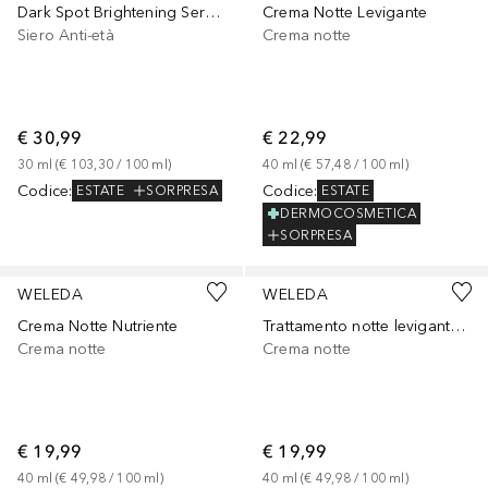
Dark Spot Brightening Serum
Crema Notte Levigante
Siero Anti-età
Crema notte
€ 30,99
€ 22,99
30
ml
 (
€ 103,30
 / 
100
ml
)
40
ml
 (
€ 57,48
 / 
100
ml
)
Codice
:
Codice
:
ESTATE
SORPRESA
ESTATE
DERMOCOSMETICA
SORPRESA
WELEDA
WELEDA
Crema Notte Nutriente
Trattamento notte levigante Wildrose e tè bianco
Crema notte
Crema notte
€ 19,99
€ 19,99
40
ml
 (
€ 49,98
 / 
100
ml
)
40
ml
 (
€ 49,98
 / 
100
ml
)