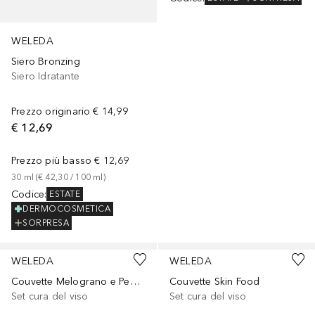
WELEDA
Siero Bronzing
Siero Idratante
Prezzo originario
€ 14,99
€ 12,69
Prezzo più basso
€ 12,69
30
ml
 (
€ 42,30
 / 
100
ml
)
Codice
:
ESTATE
DERMOCOSMETICA
SORPRESA
WELEDA
WELEDA
Couvette Melograno e Peptidi di Maca
Couvette Skin Food
Set cura del viso
Set cura del viso