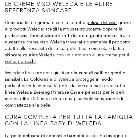
LE CREME VISO WELEDA E LE ALTRE
REFERENZA SKINCARE
Comincia le tue giornate con la corretta
pulizia del viso
grazie
ai prodotti Weleda: scegli la mousse struccante oppure la
praticissima
formulazione 2 in 1 del detergente tonico
. Tra le
numerose
creme viso Weleda
troverai sicuramente il prodotto
adatto alle necessità della tua pelle. Puoi completare la tua
skincare routine Weleda
con un
siero viso
e una
crema per il
contorno occhi
.
Weleda offre i prodotti giusti per
la cura di pelli esigenti e
sensibili
. La Coldcream di Weleda protegge in modo
particolarmente intenso la pelle da secca a molto secca. La
linea Weleda Evening Primrose Care
è pensata per le pelli
mature oltre i 50 anni e dona una piacevole sensazione di
compattezza alla pelle.
CURA COMPLETA PER TUTTA LA FAMIGLIA
CON LA LINEA BABY DI WELEDA
La
pelle delicata di neonati e bambini
piccoli ha bisogno di