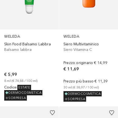
WELEDA
WELEDA
Skin Food Balsamo Labbra
Siero Multivitaminico
Balsamo labbra
Siero Vitamina C
Prezzo originario
€ 14,99
€ 11,69
€ 5,99
8
ml
 (
€ 74,88
 / 
100
ml
)
Prezzo più basso
€ 11,39
Codice
:
ESTATE
30
ml
 (
€ 38,97
 / 
100
ml
)
DERMOCOSMETICA
DERMOCOSMETICA
SORPRESA
SORPRESA