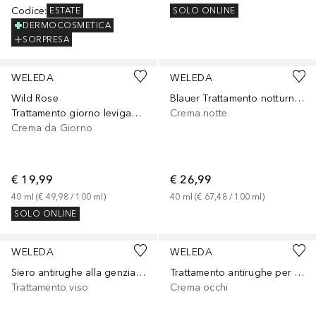
Codice
:
SOLO ONLINE
ESTATE
DERMOCOSMETICA
SORPRESA
WELEDA
WELEDA
Wild Rose
Blauer Trattamento notturno rassodante Genziana e Stella Alpina
Trattamento giorno levigante Rosa selvatica e tè bianco
Crema notte
Crema da Giorno
€ 19,99
€ 26,99
40
ml
 (
€ 49,98
 / 
100
ml
)
40
ml
 (
€ 67,48
 / 
100
ml
)
SOLO ONLINE
WELEDA
WELEDA
Siero antirughe alla genziana blu e alla stella alpina
Trattamento antirughe per occhi e labbra Blauer Enzian & Edelweiss
Trattamento viso
Crema occhi