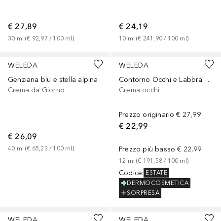
€ 27,89
€ 24,19
30
ml
 (
€ 92,97
 / 
100
ml
)
10
ml
 (
€ 241,90
 / 
100
ml
)
WELEDA
WELEDA
Genziana blu e stella alpina
Contorno Occhi e Labbra Contouring
Crema da Giorno
Crema occhi
Prezzo originario
€ 27,99
€ 22,99
€ 26,09
40
ml
 (
€ 65,23
 / 
100
ml
)
Prezzo più basso
€ 22,99
12
ml
 (
€ 191,58
 / 
100
ml
)
Codice
:
ESTATE
DERMOCOSMETICA
SORPRESA
WELEDA
WELEDA