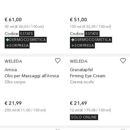
€ 61,00
€ 51,00
92
ml
 (
€ 66,30
 / 
100
ml
)
155
ml
 (
€ 32,90
 / 
100
ml
)
Codice
:
Codice
:
ESTATE
ESTATE
DERMOCOSMETICA
DERMOCOSMETICA
SORPRESA
SORPRESA
WELEDA
WELEDA
Arnica
Granatapfel
Olio per Massaggi all'Arnica
Firming Eye Cream
Olio corpo
Crema occhi
€ 21,99
€ 21,49
200
ml
 (
€ 11,00
 / 
100
ml
)
12
ml
 (
€ 179,08
 / 
100
ml
)
SOLO ONLINE