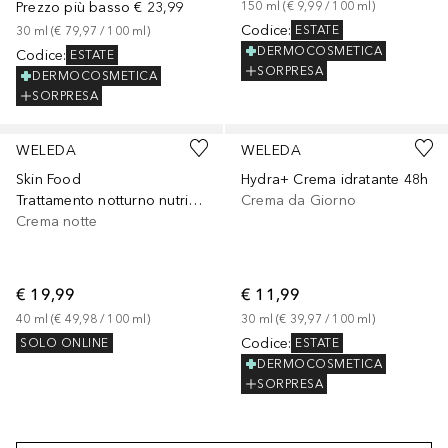
Prezzo più basso
€ 23,99
150
ml
 (
€ 9,99
 / 
100
ml
)
Codice
:
ESTATE
30
ml
 (
€ 79,97
 / 
100
ml
)
DERMOCOSMETICA
Codice
:
ESTATE
SORPRESA
DERMOCOSMETICA
SORPRESA
WELEDA
WELEDA
Skin Food
Hydra+ Crema idratante 48h
Trattamento notturno nutriente - rafforza la barriera cutanea e rigenera la pelle secca del viso
Crema da Giorno
Crema notte
€ 19,99
€ 11,99
40
ml
 (
€ 49,98
 / 
100
ml
)
30
ml
 (
€ 39,97
 / 
100
ml
)
Codice
:
SOLO ONLINE
ESTATE
DERMOCOSMETICA
SORPRESA