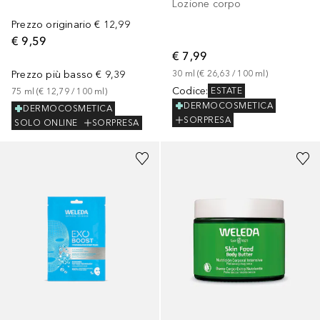
Lozione corpo
Prezzo originario
€ 12,99
€ 9,59
€ 7,99
Prezzo più basso
€ 9,39
30
ml
 (
€ 26,63
 / 
100
ml
)
Codice
:
ESTATE
75
ml
 (
€ 12,79
 / 
100
ml
)
DERMOCOSMETICA
DERMOCOSMETICA
SORPRESA
SOLO ONLINE
SORPRESA