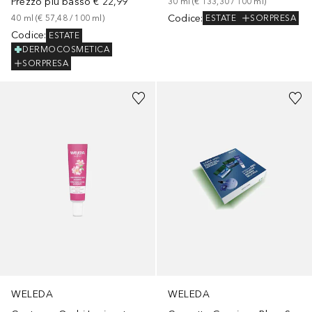
Prezzo più basso
€ 22,99
30
ml
 (
€ 133,30
 / 
100
ml
)
Codice
:
40
ml
 (
€ 57,48
 / 
100
ml
)
ESTATE
SORPRESA
Codice
:
ESTATE
DERMOCOSMETICA
SORPRESA
WELEDA
WELEDA