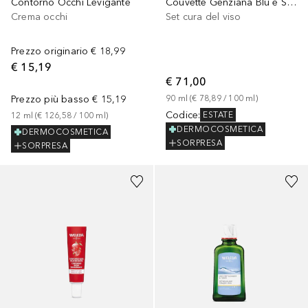
Contorno Occhi Levigante
Couvette Genziana Blu e Stella Alpina Contouring
Crema occhi
Set cura del viso
Prezzo originario
€ 18,99
€ 15,19
€ 71,00
Prezzo più basso
€ 15,19
90
ml
 (
€ 78,89
 / 
100
ml
)
Codice
:
ESTATE
12
ml
 (
€ 126,58
 / 
100
ml
)
DERMOCOSMETICA
DERMOCOSMETICA
SORPRESA
SORPRESA