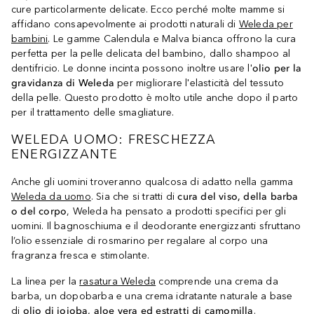
cure particolarmente delicate. Ecco perché molte mamme si
affidano consapevolmente ai prodotti naturali di
Weleda per
bambini
. Le gamme Calendula e Malva bianca offrono la cura
perfetta per la pelle delicata del bambino, dallo shampoo al
dentifricio. Le donne incinta possono inoltre usare l'
olio per la
gravidanza di Weleda
per migliorare l'elasticità del tessuto
della pelle. Questo prodotto è molto utile anche dopo il parto
per il trattamento delle smagliature.
WELEDA UOMO: FRESCHEZZA
ENERGIZZANTE
Anche gli uomini troveranno qualcosa di adatto nella gamma
Weleda da uomo
. Sia che si tratti di
cura del viso, della barba
o del corpo
, Weleda ha pensato a prodotti specifici per gli
uomini. Il bagnoschiuma e il deodorante energizzanti sfruttano
l’olio essenziale di rosmarino per regalare al corpo una
fragranza fresca e stimolante.
La linea per la
rasatura Weleda
comprende una crema da
barba, un dopobarba e una crema idratante naturale a base
di
olio di jojoba, aloe vera ed estratti di camomilla
.