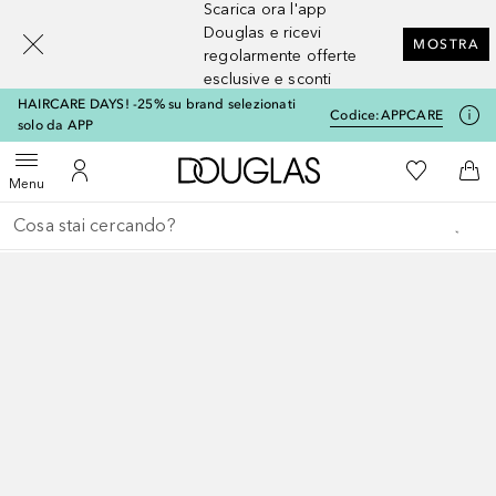
Scarica ora l'app
[navigation.slideout.screenreader]
Douglas e ricevi
MOSTRA
regolarmente offerte
esclusive e sconti
HAIRCARE DAYS! -25% su brand selezionati
Codice:
APPCARE
solo da APP
A Douglas Home
Alla Mia Li
Apri menu
Al Mio Account
Al 
Menu
Torna indietro
Esegui ricerca