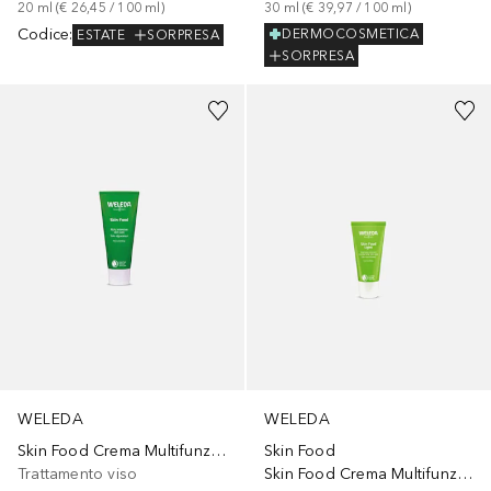
20
ml
 (
€ 26,45
 / 
100
ml
)
30
ml
 (
€ 39,97
 / 
100
ml
)
Codice
:
DERMOCOSMETICA
ESTATE
SORPRESA
SORPRESA
WELEDA
WELEDA
Skin Food Crema Multifunzione
Skin Food
Trattamento viso
Skin Food Crema Multifunzione leggera