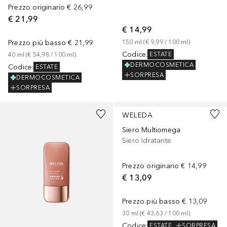
Prezzo originario
€ 26,99
€ 21,99
€ 14,99
Prezzo più basso
€ 21,99
150
ml
 (
€ 9,99
 / 
100
ml
)
Codice
:
ESTATE
40
ml
 (
€ 54,98
 / 
100
ml
)
DERMOCOSMETICA
Codice
:
ESTATE
SORPRESA
DERMOCOSMETICA
SORPRESA
WELEDA
Siero Multiomega
Siero Idratante
Prezzo originario
€ 14,99
€ 13,09
Prezzo più basso
€ 13,09
30
ml
 (
€ 43,63
 / 
100
ml
)
Codice
:
ESTATE
SORPRESA