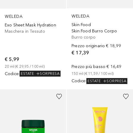
WELEDA
WELEDA
Skin Food
Exo Sheet Mask Hydration
Skin Food Burro Corpo
Maschera in Tessuto
Burro corpo
Prezzo originario
€ 18,99
€ 17,39
€ 5,99
Prezzo più basso
€ 16,49
20
ml
 (
€ 29,95
 / 
100
ml
)
Codice
:
150
ml
 (
€ 11,59
 / 
100
ml
)
ESTATE
SORPRESA
Codice
:
ESTATE
SORPRESA