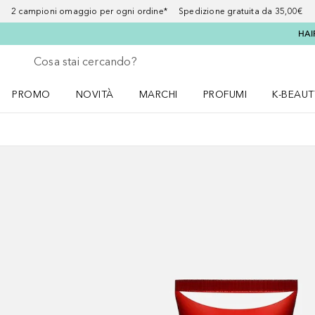
2 campioni omaggio per ogni ordine* Spedizione gratuita da 35,00€
HAI
Torna indietro
Esegui ricerca
PROMO
NOVITÀ
MARCHI
PROFUMI
K-BEAUT
Apri il menu PROMO
Apri il menu NOVITÀ
Apri il menu MARCHI
Apri il menu Profumi
Apri il 