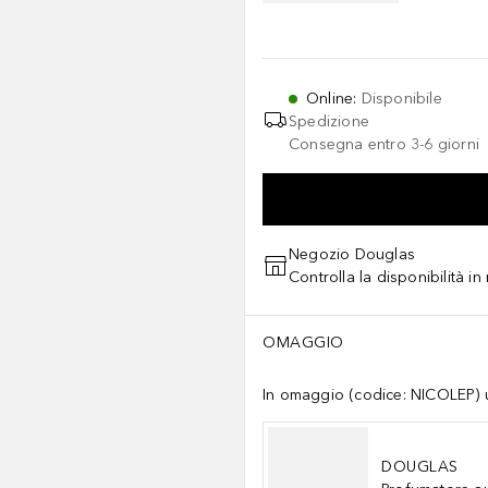
Online
:
Disponibile
Spedizione
Consegna entro 3-6 giorni
Negozio Douglas
Controlla la disponibilità i
OMAGGIO
In omaggio (codice: NICOLEP) un
DOUGLAS