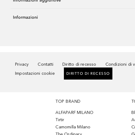
Informazioni aggiuntive
Informazioni
Privacy
Contatti
Diritto di recesso
Condizioni di 
Impostazioni cookie
DIRITTO DI RECESSO
TOP BRAND
T
ALFAPARF MILANO
B
Tirtir
A
Camomilla Milano
C
The Ordinary
G