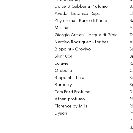
Dolce & Gabbana Profumo
B
Aveda - Botanical Repair
El
Phytorelax - Burro di Karitè
B
Missha
A
Giorgio Armani - Acqua di Gioia
T
Narciso Rodriguez - for her
Ar
Biopoint - Orovivo
S
Skin1004
B
Lolavie
R
Orebella
C
Biopoint - Tinta
K
Burberry
S
Tom Ford Profumo
D
Afnan profumo
R
Florence by Mills
R
Dyson
P
P
B