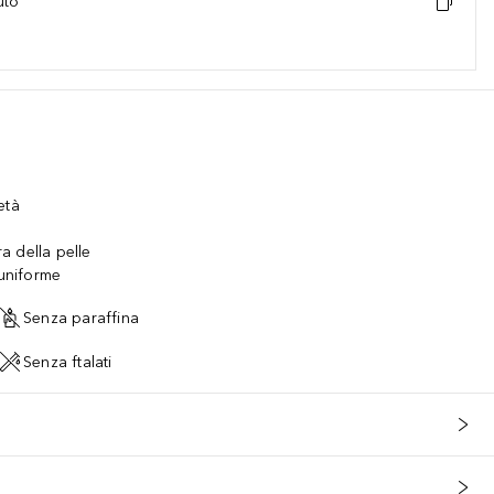
uto
età
ra della pelle
 uniforme
Senza paraffina
Senza ftalati