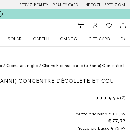
SERVIZI BEAUTY
BEAUTY CARD
I NEGOZI
SPEDIZIONI
Alla Mia Li
Storefinder
Al Mio Account
Al 
SOLARI
CAPELLI
OMAGGI
GIFT CARD
DOU
nu Make up
Apri il menu SOLARI
Apri il menu Capelli
Apri il menu OMAGGI
so
Crema antirughe
Clarins Ridensificante (50 anni) Concentré Déc
 ANNI)
CONCENTRÉ DÉCOLLÉTE ET COU
4
(
2
)
Prezzo originario
€ 101,99
€ 77,99
Prezzo più basso
€ 75,99