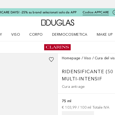
RCARE DAYS! -25% su brand selezionati solo da APP
Codice:
APPCARE
A Douglas Home
Y
VISO
CORPO
DERMOCOSMETICA
MAKE UP
menu K-BEAUTY
Apri il menu Viso
Apri il menu Corpo
Apri il menu DERMOCOSMETICA
Apri il me
Homepage
Viso
Cura del vi
RIDENSIFICANTE (50
MULTI-INTENSIF
Cura anti-age
75 ml
€ 103,99
 / 
100
ml
Totale IVA