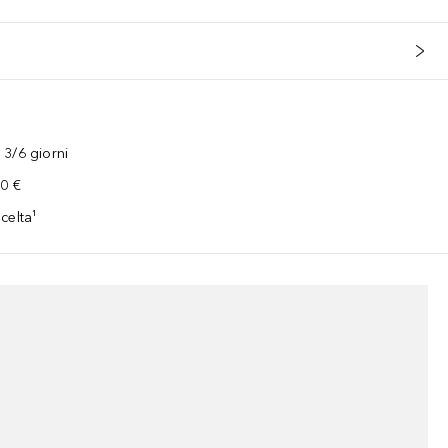
3/6 giorni
00 €
celta¹