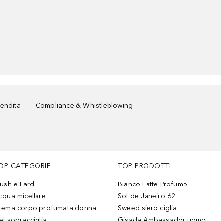
vendita
Compliance & Whistleblowing
OP CATEGORIE
TOP PRODOTTI
lush e Fard
Bianco Latte Profumo
cqua micellare
Sol de Janeiro 62
rema corpo profumata donna
Sweed siero ciglia
el sopracciglia
Gisada Ambassador uomo