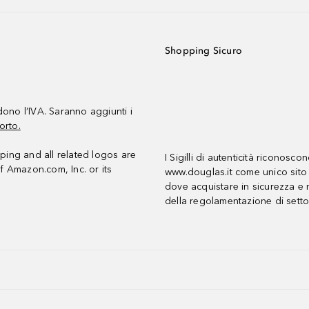
Shopping Sicuro
udono l’IVA. Saranno aggiunti i
orto.
ing and all related logos are
I Sigilli di autenticità riconosco
f Amazon.com, Inc. or its
www.douglas.it come unico sito 
dove acquistare in sicurezza e n
della regolamentazione di setto