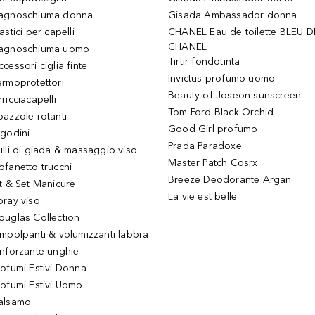
agnoschiuma donna
Gisada Ambassador donna
astici per capelli
CHANEL Eau de toilette BLEU D
CHANEL
agnoschiuma uomo
Tirtir fondotinta
ccessori ciglia finte
Invictus profumo uomo
ermoprotettori
Beauty of Joseon sunscreen
ricciacapelli
Tom Ford Black Orchid
pazzole rotanti
Good Girl profumo
igodini
Prada Paradoxe
ulli di giada & massaggio viso
Master Patch Cosrx
ofanetto trucchi
Breeze Deodorante Argan
it & Set Manicure
La vie est belle
pray viso
ouglas Collection
impolpanti & volumizzanti labbra
inforzante unghie
rofumi Estivi Donna
rofumi Estivi Uomo
alsamo