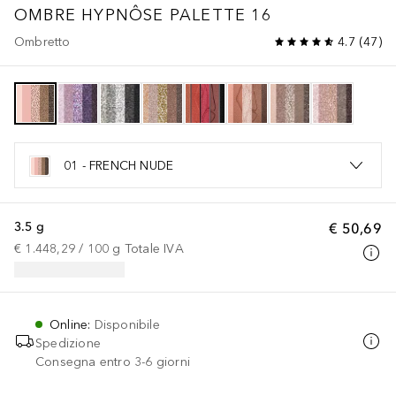
OMBRE HYPNÔSE
PALETTE 16
Ombretto
4.7
(
47
)
01 - FRENCH NUDE
3.5 g
€ 50,69
€ 1.448,29
 / 
100
g
Totale IVA
Online
:
Disponibile
Spedizione
Consegna entro 3-6 giorni