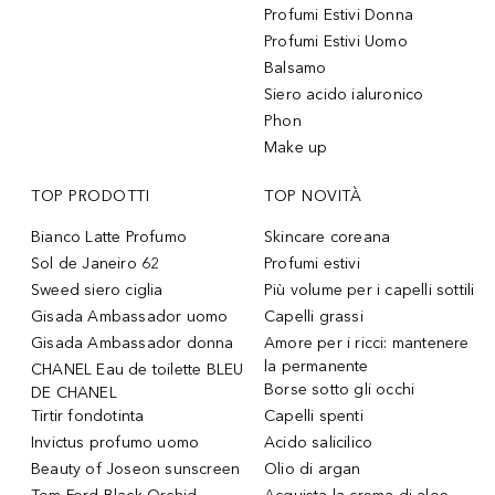
Profumi Estivi Donna
Profumi Estivi Uomo
Balsamo
Siero acido ialuronico
Phon
Make up
TOP PRODOTTI
TOP NOVITÀ
Bianco Latte Profumo
Skincare coreana
Sol de Janeiro 62
Profumi estivi
Sweed siero ciglia
Più volume per i capelli sottili
Gisada Ambassador uomo
Capelli grassi
Gisada Ambassador donna
Amore per i ricci: mantenere
la permanente
CHANEL Eau de toilette BLEU
Borse sotto gli occhi
DE CHANEL
Tirtir fondotinta
Capelli spenti
Invictus profumo uomo
Acido salicilico
Beauty of Joseon sunscreen
Olio di argan