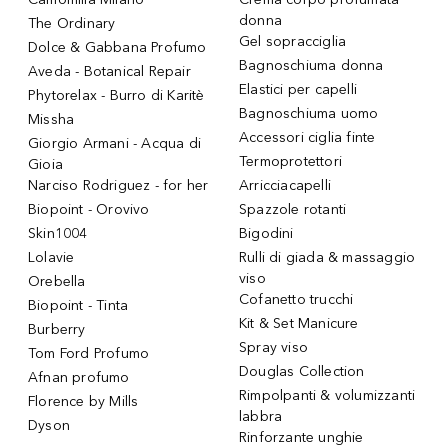
donna
The Ordinary
Gel sopracciglia
Dolce & Gabbana Profumo
Bagnoschiuma donna
Aveda - Botanical Repair
Elastici per capelli
Phytorelax - Burro di Karitè
Bagnoschiuma uomo
Missha
Accessori ciglia finte
Giorgio Armani - Acqua di
Termoprotettori
Gioia
Narciso Rodriguez - for her
Arricciacapelli
Biopoint - Orovivo
Spazzole rotanti
Skin1004
Bigodini
Lolavie
Rulli di giada & massaggio
viso
Orebella
Cofanetto trucchi
Biopoint - Tinta
Kit & Set Manicure
Burberry
Spray viso
Tom Ford Profumo
Douglas Collection
Afnan profumo
Rimpolpanti & volumizzanti
Florence by Mills
labbra
Dyson
Rinforzante unghie