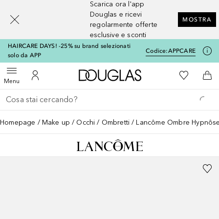
Scarica ora l'app
[navigation.slideout.screenreader]
Douglas e ricevi
MOSTRA
regolarmente offerte
esclusive e sconti
HAIRCARE DAYS! -25% su brand selezionati
Codice:
APPCARE
solo da APP
A Douglas Home
Alla Mia Li
Apri menu
Al Mio Account
Al 
Menu
Torna indietro
Esegui ricerca
Homepage
Make up
Occhi
Ombretti
Lancôme Ombre Hypnôse 