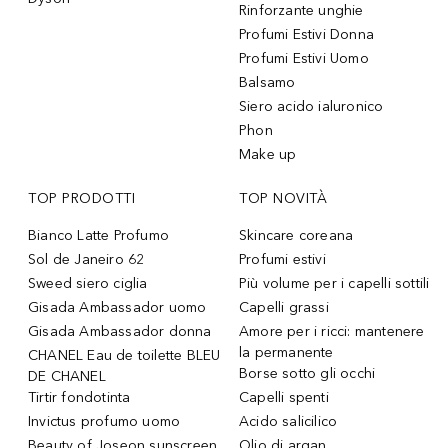
Rinforzante unghie
Profumi Estivi Donna
Profumi Estivi Uomo
Balsamo
Siero acido ialuronico
Phon
Make up
TOP PRODOTTI
TOP NOVITÀ
Bianco Latte Profumo
Skincare coreana
Sol de Janeiro 62
Profumi estivi
Sweed siero ciglia
Più volume per i capelli sottili
Gisada Ambassador uomo
Capelli grassi
Gisada Ambassador donna
Amore per i ricci: mantenere
la permanente
CHANEL Eau de toilette BLEU
Borse sotto gli occhi
DE CHANEL
Tirtir fondotinta
Capelli spenti
Invictus profumo uomo
Acido salicilico
Beauty of Joseon sunscreen
Olio di argan