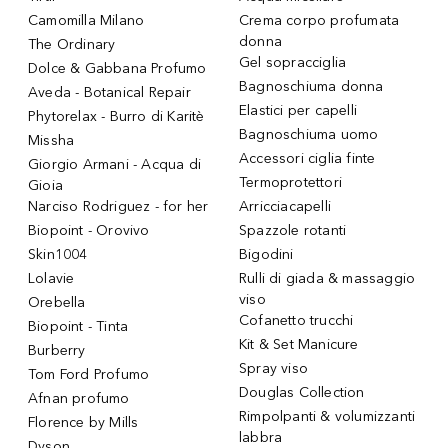
Camomilla Milano
Crema corpo profumata
donna
The Ordinary
Gel sopracciglia
Dolce & Gabbana Profumo
Bagnoschiuma donna
Aveda - Botanical Repair
Elastici per capelli
Phytorelax - Burro di Karitè
Bagnoschiuma uomo
Missha
Accessori ciglia finte
Giorgio Armani - Acqua di
Termoprotettori
Gioia
Narciso Rodriguez - for her
Arricciacapelli
Biopoint - Orovivo
Spazzole rotanti
Skin1004
Bigodini
Lolavie
Rulli di giada & massaggio
viso
Orebella
Cofanetto trucchi
Biopoint - Tinta
Kit & Set Manicure
Burberry
Spray viso
Tom Ford Profumo
Douglas Collection
Afnan profumo
Rimpolpanti & volumizzanti
Florence by Mills
labbra
Dyson