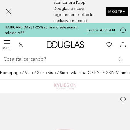
Scarica ora l'app
[navigation.slideout.screenreader]
Douglas e ricevi
MOSTRA
regolarmente offerte
esclusive e sconti
HAIRCARE DAYS! -25% su brand selezionati
Codice:
APPCARE
solo da APP
A Douglas Home
Alla Mia Li
Apri menu
Al Mio Account
Al 
Menu
Torna indietro
Esegui ricerca
Homepage
Viso
Siero viso
Siero vitamina C
KYLIE SKIN Vitami