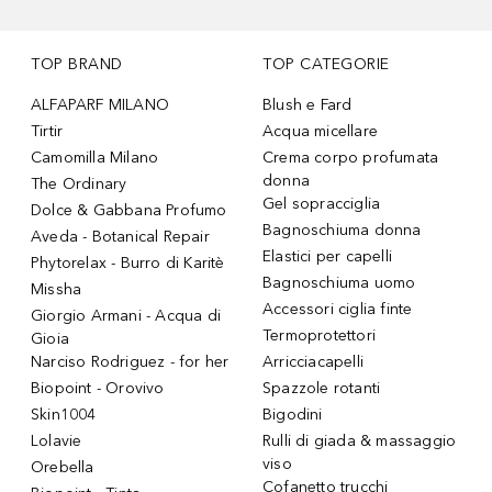
TOP BRAND
TOP CATEGORIE
ALFAPARF MILANO
Blush e Fard
Tirtir
Acqua micellare
Camomilla Milano
Crema corpo profumata
donna
The Ordinary
Gel sopracciglia
Dolce & Gabbana Profumo
Bagnoschiuma donna
Aveda - Botanical Repair
Elastici per capelli
Phytorelax - Burro di Karitè
Bagnoschiuma uomo
Missha
Accessori ciglia finte
Giorgio Armani - Acqua di
Termoprotettori
Gioia
Narciso Rodriguez - for her
Arricciacapelli
Biopoint - Orovivo
Spazzole rotanti
Skin1004
Bigodini
Lolavie
Rulli di giada & massaggio
viso
Orebella
Cofanetto trucchi