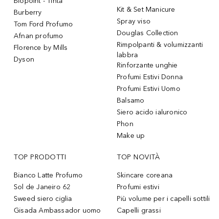
Biopoint - Tinta
Kit & Set Manicure
Burberry
Spray viso
Tom Ford Profumo
Douglas Collection
Afnan profumo
Rimpolpanti & volumizzanti
Florence by Mills
labbra
Dyson
Rinforzante unghie
Profumi Estivi Donna
Profumi Estivi Uomo
Balsamo
Siero acido ialuronico
Phon
Make up
TOP PRODOTTI
TOP NOVITÀ
Bianco Latte Profumo
Skincare coreana
Sol de Janeiro 62
Profumi estivi
Sweed siero ciglia
Più volume per i capelli sottili
Gisada Ambassador uomo
Capelli grassi