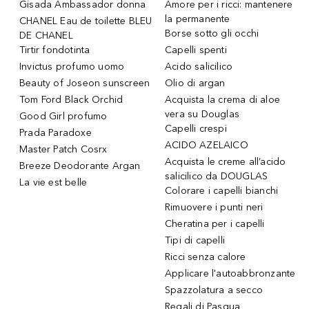
Gisada Ambassador donna
Amore per i ricci: mantenere
la permanente
CHANEL Eau de toilette BLEU
Borse sotto gli occhi
DE CHANEL
Tirtir fondotinta
Capelli spenti
Invictus profumo uomo
Acido salicilico
Beauty of Joseon sunscreen
Olio di argan
Tom Ford Black Orchid
Acquista la crema di aloe
vera su Douglas
Good Girl profumo
Capelli crespi
Prada Paradoxe
ACIDO AZELAICO
Master Patch Cosrx
Acquista le creme all’acido
Breeze Deodorante Argan
salicilico da DOUGLAS
La vie est belle
Colorare i capelli bianchi
Rimuovere i punti neri
Cheratina per i capelli
Tipi di capelli
Ricci senza calore
Applicare l'autoabbronzante
Spazzolatura a secco
Regali di Pasqua