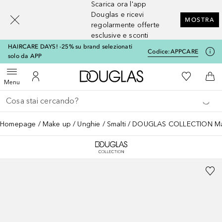
Scarica ora l'app
[navigation.slideout.screenreader]
Douglas e ricevi
MOSTRA
regolarmente offerte
esclusive e sconti
HAIRCARE DAYS! -25% su brand selezionati
Codice:
APPCARE
solo da APP
A Douglas Home
Alla Mia Li
Apri menu
Al Mio Account
Al 
Menu
Torna indietro
Esegui ricerca
Homepage
Make up
Unghie
Smalti
DOUGLAS COLLECTION Make-