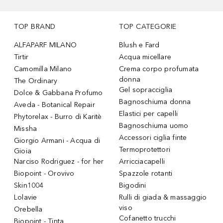
TOP BRAND
TOP CATEGORIE
ALFAPARF MILANO
Blush e Fard
Tirtir
Acqua micellare
Camomilla Milano
Crema corpo profumata
donna
The Ordinary
Gel sopracciglia
Dolce & Gabbana Profumo
Bagnoschiuma donna
Aveda - Botanical Repair
Elastici per capelli
Phytorelax - Burro di Karitè
Bagnoschiuma uomo
Missha
Accessori ciglia finte
Giorgio Armani - Acqua di
Termoprotettori
Gioia
Narciso Rodriguez - for her
Arricciacapelli
Biopoint - Orovivo
Spazzole rotanti
Skin1004
Bigodini
Lolavie
Rulli di giada & massaggio
viso
Orebella
Cofanetto trucchi
Biopoint - Tinta