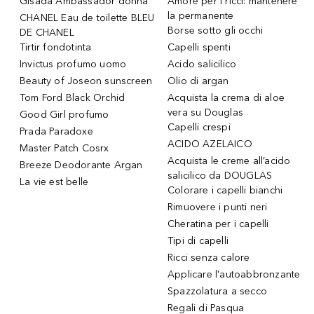
Gisada Ambassador donna
Amore per i ricci: mantenere
la permanente
CHANEL Eau de toilette BLEU
Borse sotto gli occhi
DE CHANEL
Tirtir fondotinta
Capelli spenti
Invictus profumo uomo
Acido salicilico
Beauty of Joseon sunscreen
Olio di argan
Tom Ford Black Orchid
Acquista la crema di aloe
vera su Douglas
Good Girl profumo
Capelli crespi
Prada Paradoxe
ACIDO AZELAICO
Master Patch Cosrx
Acquista le creme all’acido
Breeze Deodorante Argan
salicilico da DOUGLAS
La vie est belle
Colorare i capelli bianchi
Rimuovere i punti neri
Cheratina per i capelli
Tipi di capelli
Ricci senza calore
Applicare l'autoabbronzante
Spazzolatura a secco
Regali di Pasqua