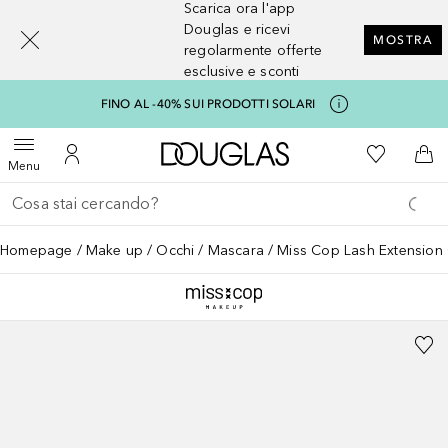
Scarica ora l'app
[navigation.slideout.screenreader]
Douglas e ricevi
MOSTRA
regolarmente offerte
esclusive e sconti
FINO AL -40% SUI PRODOTTI SOLARI
A Douglas Home
Alla Mia Li
Apri menu
Al Mio Account
Al 
Menu
Torna indietro
Esegui ricerca
Homepage
Make up
Occhi
Mascara
Miss Cop Lash Extension 