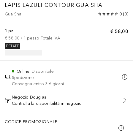
LAPIS LAZULI CONTOUR GUA SHA
Gua Sha
0
(
0
)
1 pz
€ 58,00
€ 58,00
 / 
1
pezzo
Totale IVA
ESTATE
Online
:
Disponibile
Spedizione
Consegna entro 3-6 giorni
Negozio Douglas
Controlla la disponibilità in negozio
AGGIUNGI AL CARRELLO
CODICE PROMOZIONALE