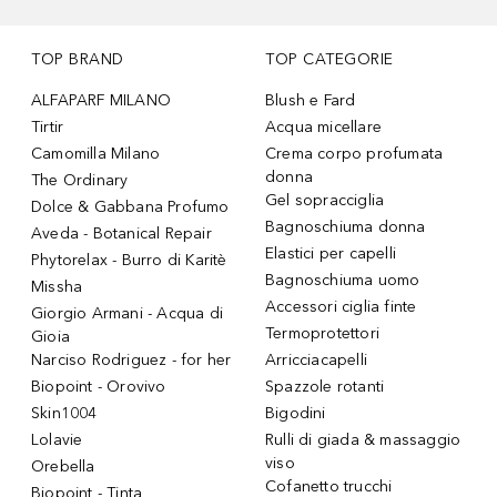
TOP BRAND
TOP CATEGORIE
ALFAPARF MILANO
Blush e Fard
Tirtir
Acqua micellare
Camomilla Milano
Crema corpo profumata
donna
The Ordinary
Gel sopracciglia
Dolce & Gabbana Profumo
Bagnoschiuma donna
Aveda - Botanical Repair
Elastici per capelli
Phytorelax - Burro di Karitè
Bagnoschiuma uomo
Missha
Accessori ciglia finte
Giorgio Armani - Acqua di
Termoprotettori
Gioia
Narciso Rodriguez - for her
Arricciacapelli
Biopoint - Orovivo
Spazzole rotanti
Skin1004
Bigodini
Lolavie
Rulli di giada & massaggio
viso
Orebella
Cofanetto trucchi
Biopoint - Tinta