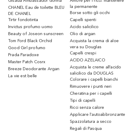
Gisada Ambassador donna
Amore per i ricci: mantenere
la permanente
CHANEL Eau de toilette BLEU
Borse sotto gli occhi
DE CHANEL
Tirtir fondotinta
Capelli spenti
Invictus profumo uomo
Acido salicilico
Beauty of Joseon sunscreen
Olio di argan
Tom Ford Black Orchid
Acquista la crema di aloe
vera su Douglas
Good Girl profumo
Capelli crespi
Prada Paradoxe
ACIDO AZELAICO
Master Patch Cosrx
Acquista le creme all’acido
Breeze Deodorante Argan
salicilico da DOUGLAS
La vie est belle
Colorare i capelli bianchi
Rimuovere i punti neri
Cheratina per i capelli
Tipi di capelli
Ricci senza calore
Applicare l'autoabbronzante
Spazzolatura a secco
Regali di Pasqua