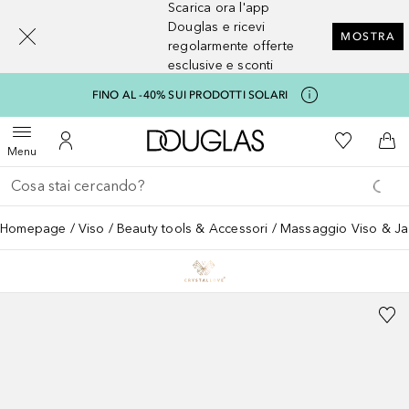
Scarica ora l'app
[navigation.slideout.screenreader]
Douglas e ricevi
MOSTRA
regolarmente offerte
esclusive e sconti
FINO AL -40% SUI PRODOTTI SOLARI
A Douglas Home
Alla Mia Li
Apri menu
Al Mio Account
Al 
Menu
Torna indietro
Esegui ricerca
Homepage
Viso
Beauty tools & Accessori
Massaggio Viso & Ja