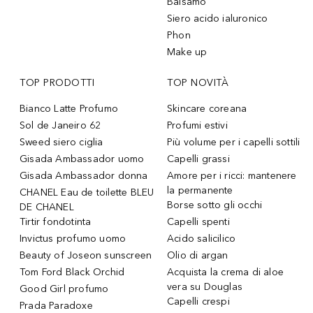
Balsamo
Siero acido ialuronico
Phon
Make up
TOP PRODOTTI
TOP NOVITÀ
Bianco Latte Profumo
Skincare coreana
Sol de Janeiro 62
Profumi estivi
Sweed siero ciglia
Più volume per i capelli sottili
Gisada Ambassador uomo
Capelli grassi
Gisada Ambassador donna
Amore per i ricci: mantenere
la permanente
CHANEL Eau de toilette BLEU
Borse sotto gli occhi
DE CHANEL
Tirtir fondotinta
Capelli spenti
Invictus profumo uomo
Acido salicilico
Beauty of Joseon sunscreen
Olio di argan
Tom Ford Black Orchid
Acquista la crema di aloe
vera su Douglas
Good Girl profumo
Capelli crespi
Prada Paradoxe