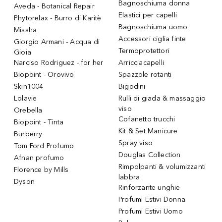
Bagnoschiuma donna
Aveda - Botanical Repair
Elastici per capelli
Phytorelax - Burro di Karitè
Bagnoschiuma uomo
Missha
Accessori ciglia finte
Giorgio Armani - Acqua di
Termoprotettori
Gioia
Narciso Rodriguez - for her
Arricciacapelli
Biopoint - Orovivo
Spazzole rotanti
Skin1004
Bigodini
Lolavie
Rulli di giada & massaggio
viso
Orebella
Cofanetto trucchi
Biopoint - Tinta
Kit & Set Manicure
Burberry
Spray viso
Tom Ford Profumo
Douglas Collection
Afnan profumo
Rimpolpanti & volumizzanti
Florence by Mills
labbra
Dyson
Rinforzante unghie
Profumi Estivi Donna
Profumi Estivi Uomo