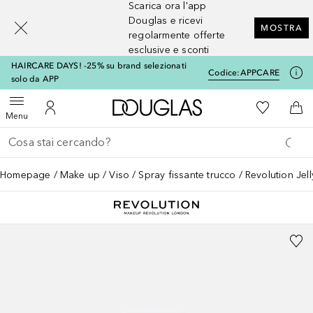
Scarica ora l'app
[navigation.slideout.screenreader]
Douglas e ricevi
MOSTRA
regolarmente offerte
esclusive e sconti
HAIRCARE DAYS! -25% su brand selezionati
Codice:
APPCARE
solo da APP
A Douglas Home
Alla Mia Li
Apri menu
Al Mio Account
Al 
Menu
Torna indietro
Esegui ricerca
Homepage
Make up
Viso
Spray fissante trucco
Revolution Jel