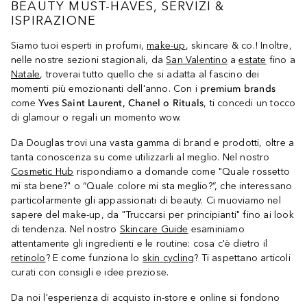
BEAUTY MUST-HAVES, SERVIZI &
ISPIRAZIONE
Siamo tuoi esperti in profumi,
make-up
, skincare & co.! Inoltre,
nelle nostre sezioni stagionali, da
San Valentino
a
estate
fino a
Natale
, troverai tutto quello che si adatta al fascino dei
momenti più emozionanti dell'anno. Con i
premium brands
come
Yves Saint Laurent, Chanel o Rituals
, ti concedi un tocco
di glamour o regali un momento wow.
Da Douglas trovi una vasta gamma di brand e prodotti, oltre a
tanta conoscenza su come utilizzarli al meglio. Nel nostro
Cosmetic Hub
rispondiamo a domande come "Quale rossetto
mi sta bene?" o “Quale colore mi sta meglio?”, che interessano
particolarmente gli appassionati di beauty. Ci muoviamo nel
sapere del make-up, da "Truccarsi per principianti" fino ai look
di tendenza. Nel nostro
Skincare Guide
esaminiamo
attentamente gli ingredienti e le routine: cosa c'è dietro il
retinolo
? E come funziona lo
skin cycling
? Ti aspettano articoli
curati con consigli e idee preziose.
Da noi l'esperienza di acquisto in-store e online si fondono