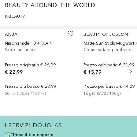
BEAUTY AROUND THE WORLD
K-BEAUTY
Salta
ANUA
BEAUTY OF JOSEON
Niacinamide 10 +TXA 4
Siero luminoso
Crema solare per il viso
Prezzo originario
€ 26,99
Prezzo originario
€ 21,99
€ 22,99
€ 15,79
Prezzo più basso
€ 22,99
Prezzo più basso
€ 14,29
30
ml
 (
€ 76,63
 / 
100
ml
)
18
g
 (
€ 87,72
 / 
100
g
)
I SERVIZI DOUGLAS
Trova il tuo negozio