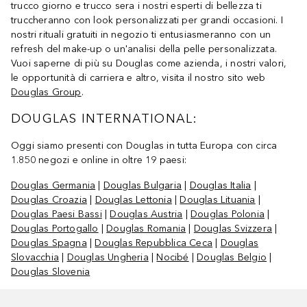
trucco giorno e trucco sera i nostri esperti di bellezza ti
truccheranno con look personalizzati per grandi occasioni. I
nostri rituali gratuiti in negozio ti entusiasmeranno con un
refresh del make-up o un'analisi della pelle personalizzata.
Vuoi saperne di più su Douglas come azienda, i nostri valori,
le opportunità di carriera e altro, visita il nostro sito web
Douglas Group
.
DOUGLAS INTERNATIONAL:
Oggi siamo presenti con Douglas in tutta Europa con circa
1.850 negozi e online in oltre 19 paesi:
Douglas Germania
|
Douglas Bulgaria
|
Douglas Italia
|
Douglas Croazia
|
Douglas Lettonia
|
Douglas Lituania
|
Douglas Paesi Bassi
|
Douglas Austria
|
Douglas Polonia
|
Douglas Portogallo
|
Douglas Romania
|
Douglas Svizzera
|
Douglas Spagna
|
Douglas Repubblica Ceca
|
Douglas
Slovacchia
|
Douglas Ungheria
|
Nocibé
|
Douglas Belgio
|
Douglas Slovenia