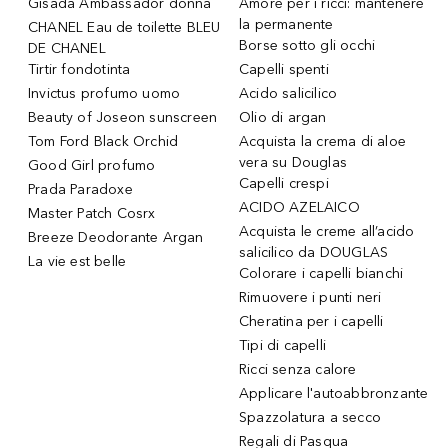
Gisada Ambassador donna
Amore per i ricci: mantenere
la permanente
CHANEL Eau de toilette BLEU
Borse sotto gli occhi
DE CHANEL
Tirtir fondotinta
Capelli spenti
Invictus profumo uomo
Acido salicilico
Beauty of Joseon sunscreen
Olio di argan
Tom Ford Black Orchid
Acquista la crema di aloe
vera su Douglas
Good Girl profumo
Capelli crespi
Prada Paradoxe
ACIDO AZELAICO
Master Patch Cosrx
Acquista le creme all’acido
Breeze Deodorante Argan
salicilico da DOUGLAS
La vie est belle
Colorare i capelli bianchi
Rimuovere i punti neri
Cheratina per i capelli
Tipi di capelli
Ricci senza calore
Applicare l'autoabbronzante
Spazzolatura a secco
Regali di Pasqua