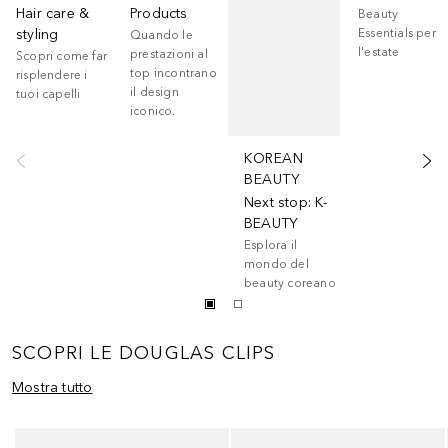
Hair care &
Products
Beauty
styling
Essentials per
Quando le
l'estate
prestazioni al
Scopri come far
top incontrano
risplendere i
il design
tuoi capelli
iconico.
KOREAN
BEAUTY
Next stop: K-
BEAUTY
Esplora il
mondo del
beauty coreano
SCOPRI LE DOUGLAS CLIPS
Mostra tutto