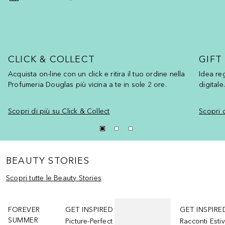
CLICK & COLLECT
GIFT
Acquista on-line con un click e ritira il tuo ordine nella
Idea reg
Profumeria Douglas più vicina a te in sole 2 ore.
Scopri di più su Click & Collect
Scopri 
BEAUTY STORIES
Scopri tutte le Beauty Stories
Salta
FOREVER
GET INSPIRED
GET INSPIRE
SUMMER
Picture-Perfect
Racconti Estiv