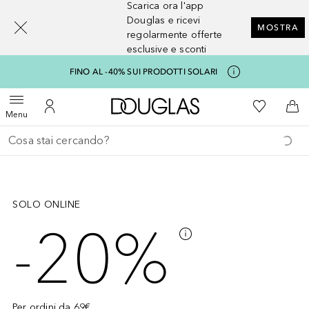
Scarica ora l'app
[navigation.slideout.screenreader]
Douglas e ricevi
MOSTRA
regolarmente offerte
esclusive e sconti
FINO AL -40% SUI PRODOTTI SOLARI
A Douglas Home
Alla Mia Li
Apri menu
Al Mio Account
Al 
Menu
Torna indietro
Esegui ricerca
Salta
SOLO ONLINE
-20%
Per ordini da 69€