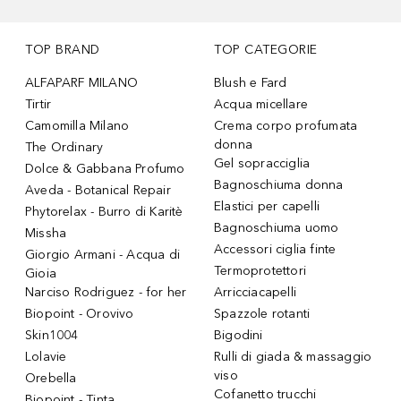
TOP BRAND
TOP CATEGORIE
ALFAPARF MILANO
Blush e Fard
Tirtir
Acqua micellare
Camomilla Milano
Crema corpo profumata
donna
The Ordinary
Gel sopracciglia
Dolce & Gabbana Profumo
Bagnoschiuma donna
Aveda - Botanical Repair
Elastici per capelli
Phytorelax - Burro di Karitè
Bagnoschiuma uomo
Missha
Accessori ciglia finte
Giorgio Armani - Acqua di
Termoprotettori
Gioia
Narciso Rodriguez - for her
Arricciacapelli
Biopoint - Orovivo
Spazzole rotanti
Skin1004
Bigodini
Lolavie
Rulli di giada & massaggio
viso
Orebella
Cofanetto trucchi
Biopoint - Tinta