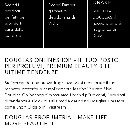
DRAKE
Scopri i
Scopri l'ampia
prodotti
gamma di
SOLO DA
perfetti per
deodoranti di
DOUGLAS: il
prenderti
Vichy
nuovo brand di
cura della
fragranze di
tua pelle
Drake
DOUGLAS ONLINESHOP – IL TUO POSTO
PER PROFUMI, PREMIUM BEAUTY & LE
ULTIME TENDENZE
Stai cercando una nuova fragranza, vuoi ricomprare il tuo
rossetto preferito o semplicemente lasciarti ispirare? Nel
Douglas Onlineshop ti mostriamo i brand più recenti, i prodotti
di tendenza e i look più alla moda dei nostri
Douglas Creators
come Short Clips o in livestream.
DOUGLAS PROFUMERIA – MAKE LIFE
MORE BEAUTIFUL