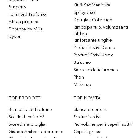
Kit & Set Manicure
Burberry
Spray viso
Tom Ford Profumo
Douglas Collection
Afnan profumo
Rimpolpanti & volumizzanti
Florence by Mills
labbra
Dyson
Rinforzante unghie
Profumi Estivi Donna
Profumi Estivi Uomo
Balsamo
Siero acido ialuronico
Phon
Make up
TOP PRODOTTI
TOP NOVITÀ
Bianco Latte Profumo
Skincare coreana
Sol de Janeiro 62
Profumi estivi
Sweed siero ciglia
Più volume per i capelli sottili
Gisada Ambassador uomo
Capelli grassi