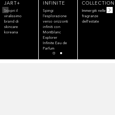
JART+
INFINITE
COLLECTION
Scopri il
Spingi
Immergiti nelle
viralissimo
l'esplorazione
fragranze
brand di
verso orizzonti
dell'estate
skincare
infiniti con
koreana
Montblanc
Explorer
Infinite Eau de
Parfum