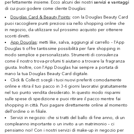
perfettamente insieme. Ecco alcuni dei nostri
servizi e vantaggi
di cui puoi godere come cliente Douglas:
Douglas Card & Beauty Points
: con la Douglas Beauty Card
puoi raccogliere punti preziosi sia nello shopping online che
in negozio, da utilizzare sul prossimo acquisto per ottenere
sconti diretti.
App Douglas
: metti like, salva, aggiungi al carrello – l'App
Douglas ti offre tantissime possibilità per fare shopping in
modo semplice e personalizzato. Strumenti di consulenza
come il nostro trova-profumi ti aiutano a trovare la fragranza
giusta. Inoltre, con l'App Douglas hai sempre a portata di
mano la tua Douglas Beauty Card digitale.
Click & Collect: scegli i tuoi nuovi preferiti comodamente
online e ritira il tuo pacco in 3-6 giorni lavorativi gratuitamente
nel tuo punto vendita desiderato. In questo modo risparmi
sulle spese di spedizione e puoi ritirare il pacco mentre fai
shopping in città. Puoi pagare direttamente online al momento
dell'ordine o in filiale.
Servizi in negozio: che si tratti del ballo di fine anno, di un
compleanno importante o un invito a un matrimonio – ci
pensiamo noi! Con i nostri servizi di make-up in negozio per