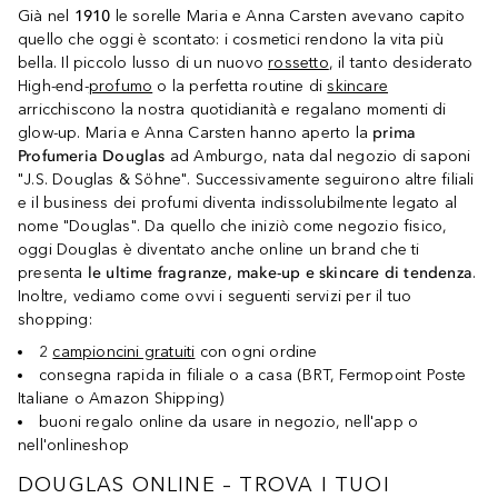
Già nel
1910
le sorelle Maria e Anna Carsten avevano capito
quello che oggi è scontato: i cosmetici rendono la vita più
bella. Il piccolo lusso di un nuovo
rossetto
, il tanto desiderato
High-end-
profumo
o la perfetta routine di
skincare
arricchiscono la nostra quotidianità e regalano momenti di
glow-up. Maria e Anna Carsten hanno aperto la
prima
Profumeria Douglas
ad Amburgo, nata dal negozio di saponi
"J.S. Douglas & Söhne". Successivamente seguirono altre filiali
e il business dei profumi diventa indissolubilmente legato al
nome "Douglas". Da quello che iniziò come negozio fisico,
oggi Douglas è diventato anche online un brand che ti
presenta
le ultime fragranze, make-up e skincare di tendenza
.
Inoltre, vediamo come ovvi i seguenti servizi per il tuo
shopping:
2
campioncini gratuiti
con ogni ordine
consegna rapida in filiale o a casa (BRT, Fermopoint Poste
Italiane o Amazon Shipping)
buoni regalo online da usare in negozio, nell'app o
nell'onlineshop
DOUGLAS ONLINE – TROVA I TUOI