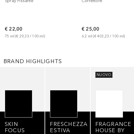
Spray Fissante
Correttore
€ 22,00
€ 25,00
75
ml
 (
€ 29,33
 / 
100
ml
)
6.2
ml
 (
€ 403,23
 / 
100
ml
)
BRAND HIGHLIGHTS
Salta
NUOVO
SKIN
FRESCHEZZA
FRAGRANCE
FOCUS
ESTIVA
HOUSE BY