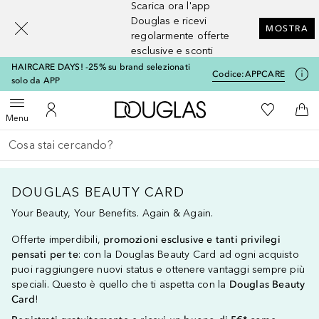
Scarica ora l'app
[navigation.slideout.screenreader]
Douglas e ricevi
MOSTRA
regolarmente offerte
esclusive e sconti
HAIRCARE DAYS! -25% su brand selezionati
Codice:
APPCARE
solo da APP
A Douglas Home
Alla Mia Li
Apri menu
Al Mio Account
Al 
Menu
Torna indietro
Esegui ricerca
DOUGLAS BEAUTY CARD
Your Beauty, Your Benefits. Again & Again.
Offerte imperdibili,
promozioni esclusive e tanti privilegi
pensati per te
: con la Douglas Beauty Card ad ogni acquisto
puoi raggiungere nuovi status e ottenere vantaggi sempre più
speciali. Questo è quello che ti aspetta con la
Douglas Beauty
Card
!