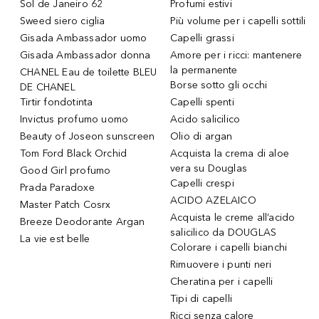
Sol de Janeiro 62
Profumi estivi
Sweed siero ciglia
Più volume per i capelli sottili
Gisada Ambassador uomo
Capelli grassi
Gisada Ambassador donna
Amore per i ricci: mantenere
la permanente
CHANEL Eau de toilette BLEU
Borse sotto gli occhi
DE CHANEL
Tirtir fondotinta
Capelli spenti
Invictus profumo uomo
Acido salicilico
Beauty of Joseon sunscreen
Olio di argan
Tom Ford Black Orchid
Acquista la crema di aloe
vera su Douglas
Good Girl profumo
Capelli crespi
Prada Paradoxe
ACIDO AZELAICO
Master Patch Cosrx
Acquista le creme all’acido
Breeze Deodorante Argan
salicilico da DOUGLAS
La vie est belle
Colorare i capelli bianchi
Rimuovere i punti neri
Cheratina per i capelli
Tipi di capelli
Ricci senza calore