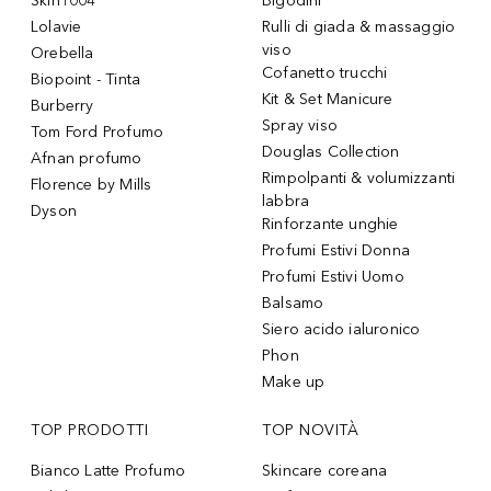
Skin1004
Bigodini
Lolavie
Rulli di giada & massaggio
viso
Orebella
Cofanetto trucchi
Biopoint - Tinta
Kit & Set Manicure
Burberry
Spray viso
Tom Ford Profumo
Douglas Collection
Afnan profumo
Rimpolpanti & volumizzanti
Florence by Mills
labbra
Dyson
Rinforzante unghie
Profumi Estivi Donna
Profumi Estivi Uomo
Balsamo
Siero acido ialuronico
Phon
Make up
TOP PRODOTTI
TOP NOVITÀ
Bianco Latte Profumo
Skincare coreana