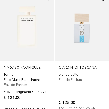
NARCISO RODRIGUEZ
GIARDINI DI TOSCANA
for her
Bianco Latte
Pure Musc Blanc Intense
Eau de Parfum
Eau de Parfum
Prezzo originario
€ 171,99
€ 121,00
€ 125,00
Prezzo più basso
€ 95,00
100
ml
 (
€ 125,00
 / 
100
ml
)