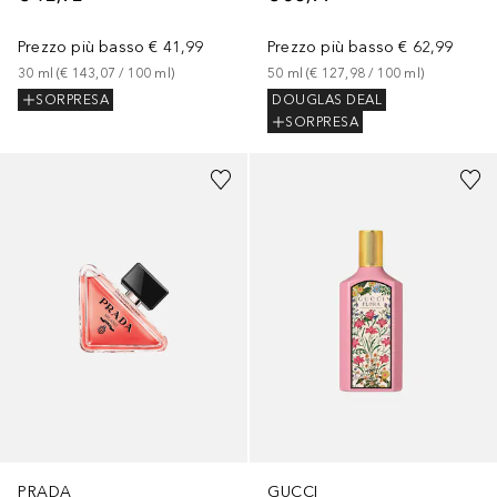
Prezzo più basso
€ 41,99
Prezzo più basso
€ 62,99
30
ml
 (
€ 143,07
 / 
100
ml
)
50
ml
 (
€ 127,98
 / 
100
ml
)
SORPRESA
DOUGLAS DEAL
SORPRESA
PRADA
GUCCI