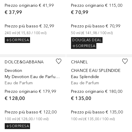
Prezzo originario
€ 41,99
Prezzo originario
€ 115,00
€ 37,99
€ 70,99
Prezzo più basso
€ 32,99
Prezzo più basso
€ 70,99
240
ml
 (
€ 15,83
 / 
100
ml
)
50
ml
 (
€ 141,98
 / 
100
ml
)
SORPRESA
DOUGLAS DEAL
SORPRESA
DOLCE&GABBANA
CHANEL
Devotion
CHANCE EAU SPLENDIDE
My Devotion Eau de Parfum Intense
Eau Splendide
Eau de Parfum
Eau de Parfum
Prezzo originario
€ 179,99
Prezzo originario
€ 180,00
€ 128,00
€ 135,00
Prezzo più basso
€ 122,00
Prezzo più basso
€ 135,00
100
ml
 (
€ 128,00
 / 
100
ml
)
100
ml
 (
€ 135,00
 / 
100
ml
)
SORPRESA
Sponsorizzato
Sponsorizzato