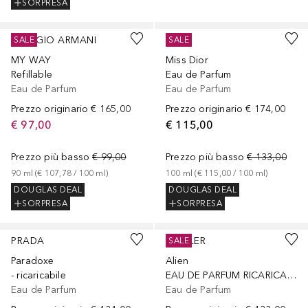
SORPRESA
GIORGIO ARMANI
DIOR
SALE
SALE
MY WAY
Miss Dior
Refillable
Eau de Parfum
Eau de Parfum
Eau de Parfum
Prezzo originario
€ 165,00
Prezzo originario
€ 174,00
€ 97,00
€ 115,00
Prezzo più basso
€ 99,00
Prezzo più basso
€ 133,00
90
ml
 (
€ 107,78
 / 
100
ml
)
100
ml
 (
€ 115,00
 / 
100
ml
)
DOUGLAS DEAL
DOUGLAS DEAL
SORPRESA
SORPRESA
Sponsorizzato
Sponsorizzato
PRADA
MUGLER
SALE
Paradoxe
Alien
- ricaricabile
EAU DE PARFUM RICARICABILE
Eau de Parfum
Eau de Parfum