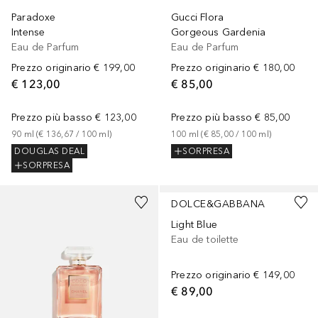
Paradoxe
Gucci Flora
Intense
Gorgeous Gardenia
Eau de Parfum
Eau de Parfum
Prezzo originario
€ 199,00
Prezzo originario
€ 180,00
€ 123,00
€ 85,00
Prezzo più basso
€ 123,00
Prezzo più basso
€ 85,00
90
ml
 (
€ 136,67
 / 
100
ml
)
100
ml
 (
€ 85,00
 / 
100
ml
)
DOUGLAS DEAL
SORPRESA
SORPRESA
DOLCE&GABBANA
Light Blue
Eau de toilette
Prezzo originario
€ 149,00
€ 89,00