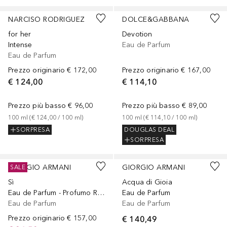
NARCISO RODRIGUEZ
DOLCE&GABBANA
for her
Devotion
Intense
Eau de Parfum
Eau de Parfum
Prezzo originario
€ 172,00
Prezzo originario
€ 167,00
€ 124,00
€ 114,10
Prezzo più basso
€ 96,00
Prezzo più basso
€ 89,00
100
ml
 (
€ 124,00
 / 
100
ml
)
100
ml
 (
€ 114,10
 / 
100
ml
)
SORPRESA
DOUGLAS DEAL
SORPRESA
GIORGIO ARMANI
GIORGIO ARMANI
SALE
Sì
Acqua di Gioia
Eau de Parfum - Profumo Ricaricabile
Eau de Parfum
Eau de Parfum
Eau de Parfum
Prezzo originario
€ 157,00
€ 140,49