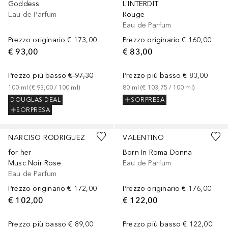
Goddess
L'INTERDIT
Eau de Parfum
Rouge
Eau de Parfum
Prezzo originario
€ 173,00
Prezzo originario
€ 160,00
€ 93,00
€ 83,00
Prezzo più basso
€ 97,30
Prezzo più basso
€ 83,00
100
ml
 (
€ 93,00
 / 
100
ml
)
80
ml
 (
€ 103,75
 / 
100
ml
)
DOUGLAS DEAL
SORPRESA
SORPRESA
NARCISO RODRIGUEZ
VALENTINO
for her
Born In Roma Donna
Musc Noir Rose
Eau de Parfum
Eau de Parfum
Prezzo originario
€ 172,00
Prezzo originario
€ 176,00
€ 102,00
€ 122,00
Prezzo più basso
€ 89,00
Prezzo più basso
€ 122,00