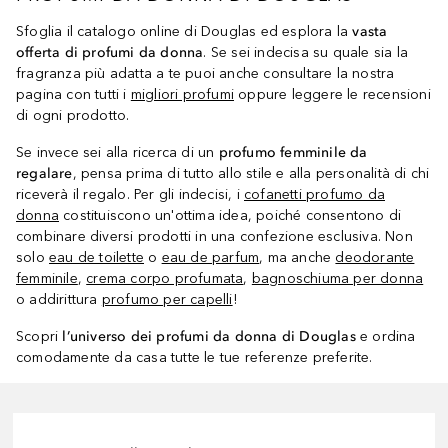
Sfoglia il catalogo online di Douglas ed esplora la
vasta
offerta di profumi da donna
. Se sei indecisa su quale sia la
fragranza più adatta a te puoi anche consultare la nostra
pagina con tutti i
migliori profumi
oppure leggere le recensioni
di ogni prodotto.
Se invece sei alla ricerca di un
profumo femminile da
regalare
, pensa prima di tutto allo stile e alla personalità di chi
riceverà il regalo. Per gli indecisi, i
cofanetti profumo da
donna
costituiscono un'ottima idea, poiché consentono di
combinare diversi prodotti in una confezione esclusiva. Non
solo
eau de toilette
o
eau de parfum
, ma anche
deodorante
femminile
,
crema corpo profumata
,
bagnoschiuma per donna
o addirittura
profumo per capelli
!
Scopri
l’universo dei profumi da donna di Douglas
e ordina
comodamente da casa tutte le tue referenze preferite.