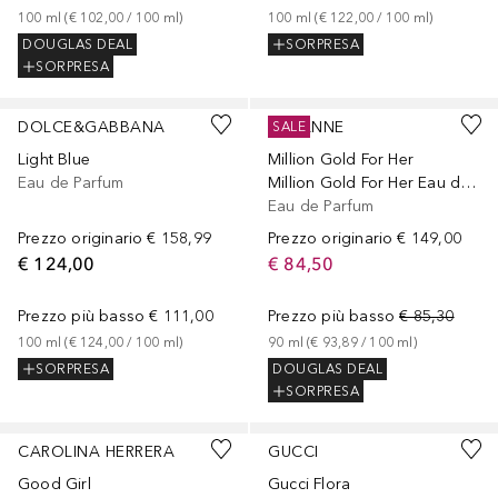
100
ml
 (
€ 102,00
 / 
100
ml
)
100
ml
 (
€ 122,00
 / 
100
ml
)
DOUGLAS DEAL
SORPRESA
SORPRESA
DOLCE&GABBANA
RABANNE
SALE
Light Blue
Million Gold For Her
Eau de Parfum
Million Gold For Her Eau de Parfum 200ml - Ricarica
Eau de Parfum
Prezzo originario
€ 158,99
Prezzo originario
€ 149,00
€ 124,00
€ 84,50
Prezzo più basso
€ 111,00
Prezzo più basso
€ 85,30
100
ml
 (
€ 124,00
 / 
100
ml
)
90
ml
 (
€ 93,89
 / 
100
ml
)
SORPRESA
DOUGLAS DEAL
SORPRESA
CAROLINA HERRERA
GUCCI
Good Girl
Gucci Flora