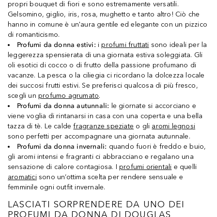
propri bouquet di fiori e sono estremamente versatili.
Gelsomino, giglio, iris, rosa, mughetto e tanto altro! Ciò che
hanno in comune è un'aura gentile ed elegante con un pizzico
di romanticismo.
Profumi da donna estivi:
i
profumi fruttati
sono ideali per la
leggerezza spensierata di una giornata estiva soleggiata. Gli
oli esotici di cocco o di frutto della passione profumano di
vacanze. La pesca o la ciliegia ci ricordano la dolcezza locale
dei succosi frutti estivi. Se preferisci qualcosa di più fresco,
scegli un
profumo agrumato
.
Profumi da donna autunnali:
le giornate si accorciano e
viene voglia di rintanarsi in casa con una coperta e una bella
tazza di tè. Le calde
fragranze speziate
o gli
aromi legnosi
sono perfetti per accompagnare una giornata autunnale.
Profumi da donna invernali:
quando fuori è freddo e buio,
gli aromi intensi e fragranti ci abbracciano e regalano una
sensazione di calore contagiosa. I
profumi orientali
e quelli
aromatici
sono un’ottima scelta per rendere sensuale e
femminile ogni outfit invernale.
LASCIATI SORPRENDERE DA UNO DEI
PROFUMI DA DONNA DI DOUGLAS