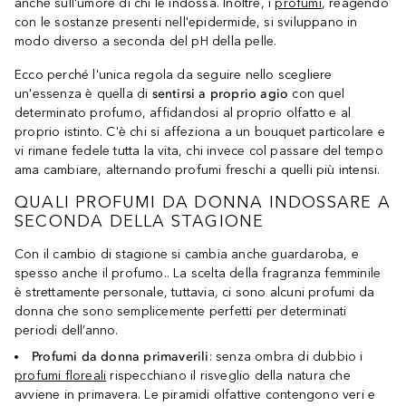
anche sull'umore di chi le indossa. Inoltre, i
profumi
, reagendo
con le sostanze presenti nell'epidermide, si sviluppano in
modo diverso a seconda del pH della pelle.
Ecco perché l'unica regola da seguire nello scegliere
un'essenza è quella di
sentirsi a proprio agio
con quel
determinato profumo, affidandosi al proprio olfatto e al
proprio istinto. C'è chi si affeziona a un bouquet particolare e
vi rimane fedele tutta la vita, chi invece col passare del tempo
ama cambiare, alternando profumi freschi a quelli più intensi.
QUALI PROFUMI DA DONNA INDOSSARE A
SECONDA DELLA STAGIONE
Con il cambio di stagione si cambia anche guardaroba, e
spesso anche il profumo.. La scelta della fragranza femminile
è strettamente personale, tuttavia, ci sono alcuni profumi da
donna che sono semplicemente perfetti per determinati
periodi dell’anno.
Profumi da donna primaverili
: senza ombra di dubbio i
profumi floreali
rispecchiano il risveglio della natura che
avviene in primavera. Le piramidi olfattive contengono veri e