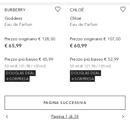
BURBERRY
CHLOÉ
Goddess
Chloé
Eau de Parfum
Eau de Parfum
Prezzo originario
€ 128,00
Prezzo originario
€ 107,00
€ 65,99
€ 60,99
Prezzo più basso
€ 65,99
Prezzo più basso
€ 52,99
50
ml
 (
€ 131,98
 / 
100
ml
)
50
ml
 (
€ 121,98
 / 
100
ml
)
DOUGLAS DEAL
DOUGLAS DEAL
SORPRESA
SORPRESA
PAGINA SUCCESSIVA
Pagina 1 di 38