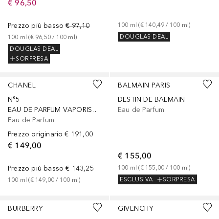
€ 96,50
Prezzo più basso
€ 97,10
100
ml
 (
€ 140,49
 / 
100
ml
)
DOUGLAS DEAL
100
ml
 (
€ 96,50
 / 
100
ml
)
DOUGLAS DEAL
SORPRESA
CHANEL
BALMAIN PARIS
N°5
DESTIN DE BALMAIN
EAU DE PARFUM VAPORISATEUR
Eau de Parfum
Eau de Parfum
Prezzo originario
€ 191,00
€ 149,00
€ 155,00
Prezzo più basso
€ 143,25
100
ml
 (
€ 155,00
 / 
100
ml
)
ESCLUSIVA
SORPRESA
100
ml
 (
€ 149,00
 / 
100
ml
)
BURBERRY
GIVENCHY