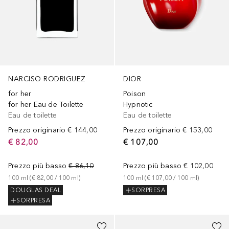
NARCISO RODRIGUEZ
DIOR
for her
Poison
for her Eau de Toilette
Hypnotic
Eau de toilette
Eau de toilette
Prezzo originario
€ 144,00
Prezzo originario
€ 153,00
€ 82,00
€ 107,00
Prezzo più basso
€ 86,10
Prezzo più basso
€ 102,00
100
ml
 (
€ 82,00
 / 
100
ml
)
100
ml
 (
€ 107,00
 / 
100
ml
)
DOUGLAS DEAL
SORPRESA
SORPRESA