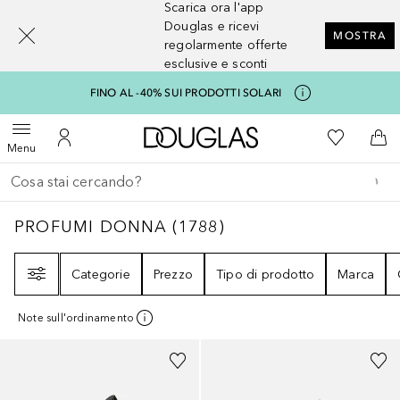
Scarica ora l'app
[navigation.slideout.screenreader]
Douglas e ricevi
MOSTRA
regolarmente offerte
esclusive e sconti
FINO AL -40% SUI PRODOTTI SOLARI
A Douglas Home
Alla Mia Li
Apri menu
Al Mio Account
Al 
Menu
Torna indietro
Esegui ricerca
PROFUMI DONNA
1788
RISULTATI
PROFUMI DONNA
(
1788
)
Filtri
Categorie
Prezzo
Tipo di prodotto
Marca
Note sull'ordinamento
Sponsorizzato
Sponsorizzato