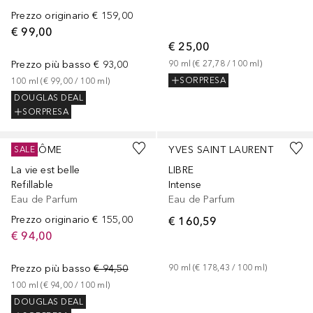
Prezzo originario
€ 159,00
€ 99,00
€ 25,00
Prezzo più basso
€ 93,00
90
ml
 (
€ 27,78
 / 
100
ml
)
SORPRESA
100
ml
 (
€ 99,00
 / 
100
ml
)
DOUGLAS DEAL
SORPRESA
LANCÔME
YVES SAINT LAURENT
SALE
La vie est belle
LIBRE
Refillable
Intense
Eau de Parfum
Eau de Parfum
Prezzo originario
€ 155,00
€ 160,59
€ 94,00
Prezzo più basso
€ 94,50
90
ml
 (
€ 178,43
 / 
100
ml
)
100
ml
 (
€ 94,00
 / 
100
ml
)
DOUGLAS DEAL