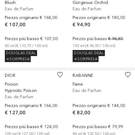
Blush
Gorgeous Orchid
Eau de Parfum
Eau de Parfum
Prezzo originario
€ 168,00
Prezzo originario
€ 180,00
€ 107,00
€ 94,90
Prezzo più basso
€ 107,00
Prezzo più basso
€ 96,80
80
ml
 (
€ 133,75
 / 
100
ml
)
100
ml
 (
€ 94,90
 / 
100
ml
)
DOUGLAS DEAL
DOUGLAS DEAL
SORPRESA
SORPRESA
DIOR
RABANNE
Poison
Fame
Hypnotic Poison
Eau de Parfum
Eau de Parfum
Prezzo originario
€ 166,00
Prezzo originario
€ 144,00
€ 127,00
€ 82,00
Prezzo più basso
€ 124,00
Prezzo più basso
€ 79,99
100
ml
 (
€ 127,00
 / 
100
ml
)
80
ml
 (
€ 102,50
 / 
100
ml
)