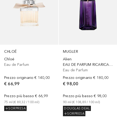
CHLOÉ
MUGLER
Chloé
Alien
Eau de Parfum
EAU DE PARFUM RICARICABILE
Eau de Parfum
Prezzo originario
€ 140,00
Prezzo originario
€ 180,00
€ 66,99
€ 98,00
Prezzo più basso
€ 66,99
Prezzo più basso
€ 98,00
75
ml
 (
€ 89,32
 / 
100
ml
)
90
ml
 (
€ 108,89
 / 
100
ml
)
SORPRESA
DOUGLAS DEAL
SORPRESA
Sponsorizzato
Sponsorizzato