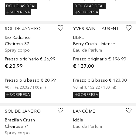
DOUGLAS DEAL
DOUGLAS DEAL
SORPRESA
SORPRESA
SOL DE JANEIRO
YVES SAINT LAURENT
Rio Radiance
LIBRE
Cheirosa 87
Berry Crush - Intense
Spray corpo
Eau de Parfum
Prezzo originario
€ 26,99
Prezzo originario
€ 196,99
€ 20,99
€ 137,00
Prezzo più basso
€ 20,99
Prezzo più basso
€ 123,00
90
ml
 (
€ 23,32
 / 
100
ml
)
90
ml
 (
€ 152,22
 / 
100
ml
)
SORPRESA
SORPRESA
SOL DE JANEIRO
LANCÔME
Brazilian Crush
Idôle
Cheirosa 71
Eau de Parfum
Spray corpo