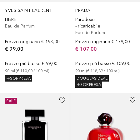
YVES SAINT LAURENT
PRADA
LIBRE
Paradoxe
Eau de Parfum
- ricaricabile
Eau de Parfum
Prezzo originario
€ 193,00
Prezzo originario
€ 179,00
€ 99,00
€ 107,00
Prezzo più basso
€ 99,00
Prezzo più basso
€ 109,00
90
ml
 (
€ 110,00
 / 
100
ml
)
90
ml
 (
€ 118,89
 / 
100
ml
)
SORPRESA
DOUGLAS DEAL
SORPRESA
SALE