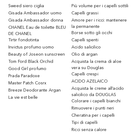
Sweed siero ciglia
Più volume per i capelli sottili
Gisada Ambassador uomo
Capelli grassi
Gisada Ambassador donna
Amore per i ricci: mantenere
la permanente
CHANEL Eau de toilette BLEU
Borse sotto gli occhi
DE CHANEL
Tirtir fondotinta
Capelli spenti
Invictus profumo uomo
Acido salicilico
Beauty of Joseon sunscreen
Olio di argan
Tom Ford Black Orchid
Acquista la crema di aloe
vera su Douglas
Good Girl profumo
Capelli crespi
Prada Paradoxe
ACIDO AZELAICO
Master Patch Cosrx
Acquista le creme all’acido
Breeze Deodorante Argan
salicilico da DOUGLAS
La vie est belle
Colorare i capelli bianchi
Rimuovere i punti neri
Cheratina per i capelli
Tipi di capelli
Ricci senza calore