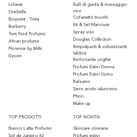
Lolavie
Rulli di giada & massaggio
viso
Orebella
Cofanetto trucchi
Biopoint - Tinta
Kit & Set Manicure
Burberry
Spray viso
Tom Ford Profumo
Douglas Collection
Afnan profumo
Rimpolpanti & volumizzanti
Florence by Mills
labbra
Dyson
Rinforzante unghie
Profumi Estivi Donna
Profumi Estivi Uomo
Balsamo
Siero acido ialuronico
Phon
Make up
TOP PRODOTTI
TOP NOVITÀ
Bianco Latte Profumo
Skincare coreana
Sol de Janeiro 62
Profumi estivi