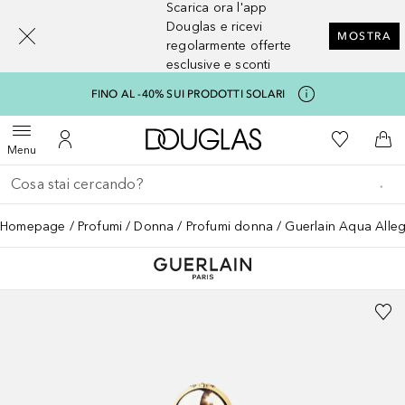
Scarica ora l'app
[navigation.slideout.screenreader]
Douglas e ricevi
MOSTRA
regolarmente offerte
esclusive e sconti
FINO AL -40% SUI PRODOTTI SOLARI
A Douglas Home
Alla Mia Li
Apri menu
Al Mio Account
Al 
Menu
Torna indietro
Esegui ricerca
Homepage
Profumi
Donna
Profumi donna
Guerlain Aqua Alleg