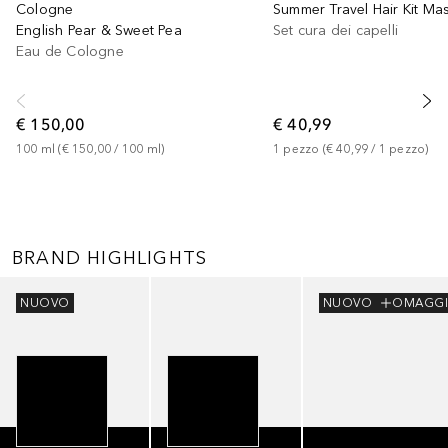
Cologne
English Pear & Sweet Pea
Set cura dei capelli
Eau de Cologne
€ 150,00
€ 40,99
100
ml
 (
€ 150,00
 / 
100
ml
)
1
pezzo
 (
€ 40,99
 / 
1
pezzo
)
BRAND HIGHLIGHTS
Salta
NUOVO
NUOVO
OMAGG