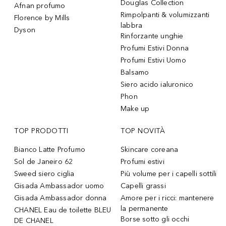
Douglas Collection
Afnan profumo
Rimpolpanti & volumizzanti
Florence by Mills
labbra
Dyson
Rinforzante unghie
Profumi Estivi Donna
Profumi Estivi Uomo
Balsamo
Siero acido ialuronico
Phon
Make up
TOP PRODOTTI
TOP NOVITÀ
Bianco Latte Profumo
Skincare coreana
Sol de Janeiro 62
Profumi estivi
Sweed siero ciglia
Più volume per i capelli sottili
Gisada Ambassador uomo
Capelli grassi
Gisada Ambassador donna
Amore per i ricci: mantenere
la permanente
CHANEL Eau de toilette BLEU
Borse sotto gli occhi
DE CHANEL