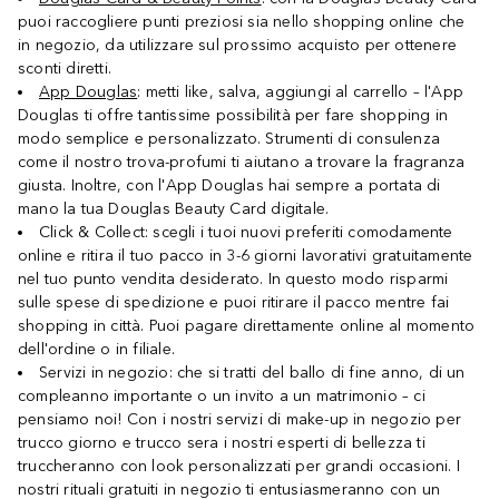
puoi raccogliere punti preziosi sia nello shopping online che
in negozio, da utilizzare sul prossimo acquisto per ottenere
sconti diretti.
App Douglas
: metti like, salva, aggiungi al carrello – l'App
Douglas ti offre tantissime possibilità per fare shopping in
modo semplice e personalizzato. Strumenti di consulenza
come il nostro trova-profumi ti aiutano a trovare la fragranza
giusta. Inoltre, con l'App Douglas hai sempre a portata di
mano la tua Douglas Beauty Card digitale.
Click & Collect: scegli i tuoi nuovi preferiti comodamente
online e ritira il tuo pacco in 3-6 giorni lavorativi gratuitamente
nel tuo punto vendita desiderato. In questo modo risparmi
sulle spese di spedizione e puoi ritirare il pacco mentre fai
shopping in città. Puoi pagare direttamente online al momento
dell'ordine o in filiale.
Servizi in negozio: che si tratti del ballo di fine anno, di un
compleanno importante o un invito a un matrimonio – ci
pensiamo noi! Con i nostri servizi di make-up in negozio per
trucco giorno e trucco sera i nostri esperti di bellezza ti
truccheranno con look personalizzati per grandi occasioni. I
nostri rituali gratuiti in negozio ti entusiasmeranno con un