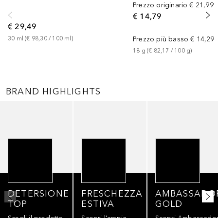
Prezzo originario
€ 21,99
€ 14,79
€ 29,49
30
ml
 (
€ 98,30
 / 
100
ml
)
Prezzo più basso
€ 14,29
18
g
 (
€ 82,17
 / 
100
g
)
BRAND HIGHLIGHTS
Salta
DETERSIONE
FRESCHEZZA
AMBASSADO
TOP
ESTIVA
GOLD