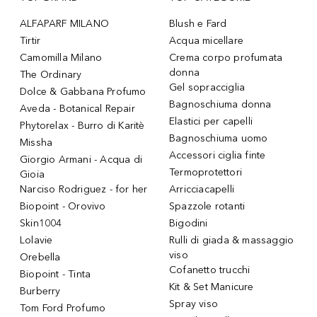
ALFAPARF MILANO
Blush e Fard
Tirtir
Acqua micellare
Camomilla Milano
Crema corpo profumata
donna
The Ordinary
Gel sopracciglia
Dolce & Gabbana Profumo
Bagnoschiuma donna
Aveda - Botanical Repair
Elastici per capelli
Phytorelax - Burro di Karitè
Bagnoschiuma uomo
Missha
Accessori ciglia finte
Giorgio Armani - Acqua di
Termoprotettori
Gioia
Narciso Rodriguez - for her
Arricciacapelli
Biopoint - Orovivo
Spazzole rotanti
Skin1004
Bigodini
Lolavie
Rulli di giada & massaggio
viso
Orebella
Cofanetto trucchi
Biopoint - Tinta
Kit & Set Manicure
Burberry
Spray viso
Tom Ford Profumo