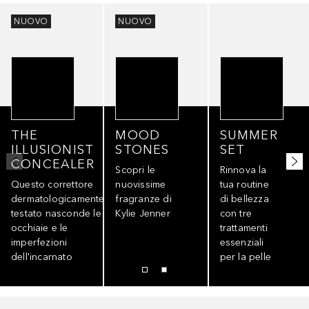
Salta
NUOVO
NUOVO
THE
MOOD
SUMMER
ILLUSIONIST
STONES
SET
CONCEALER
Scopri le
Rinnova la
Questo correttore
nuovissime
tua routine
dermatologicamente
fragranze di
di bellezza
testato nasconde le
Kylie Jenner
con tre
occhiaie e le
trattamenti
imperfezioni
essenziali
dell'incarnato
per la pelle