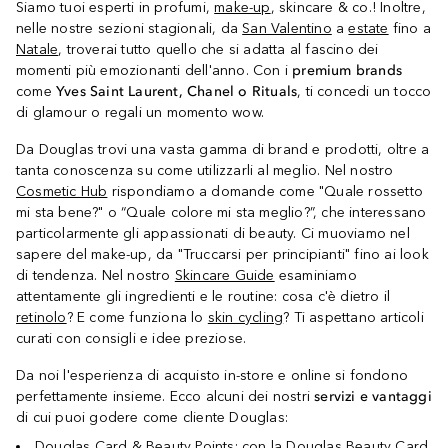
Siamo tuoi esperti in profumi,
make-up
, skincare & co.! Inoltre,
nelle nostre sezioni stagionali, da
San Valentino
a
estate
fino a
Natale
, troverai tutto quello che si adatta al fascino dei
momenti più emozionanti dell'anno. Con i
premium brands
come
Yves Saint Laurent, Chanel o Rituals
, ti concedi un tocco
di glamour o regali un momento wow.
Da Douglas trovi una vasta gamma di brand e prodotti, oltre a
tanta conoscenza su come utilizzarli al meglio. Nel nostro
Cosmetic Hub
rispondiamo a domande come "Quale rossetto
mi sta bene?" o “Quale colore mi sta meglio?”, che interessano
particolarmente gli appassionati di beauty. Ci muoviamo nel
sapere del make-up, da "Truccarsi per principianti" fino ai look
di tendenza. Nel nostro
Skincare Guide
esaminiamo
attentamente gli ingredienti e le routine: cosa c'è dietro il
retinolo
? E come funziona lo
skin cycling
? Ti aspettano articoli
curati con consigli e idee preziose.
Da noi l'esperienza di acquisto in-store e online si fondono
perfettamente insieme. Ecco alcuni dei nostri
servizi e vantaggi
di cui puoi godere come cliente Douglas:
Douglas Card & Beauty Points
: con la Douglas Beauty Card