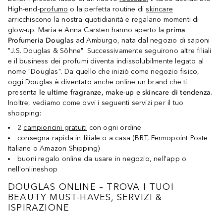
High-end-
profumo
o la perfetta routine di
skincare
arricchiscono la nostra quotidianità e regalano momenti di
glow-up. Maria e Anna Carsten hanno aperto la
prima
Profumeria Douglas
ad Amburgo, nata dal negozio di saponi
"J.S. Douglas & Söhne". Successivamente seguirono altre filiali
e il business dei profumi diventa indissolubilmente legato al
nome "Douglas". Da quello che iniziò come negozio fisico,
oggi Douglas è diventato anche online un brand che ti
presenta
le ultime fragranze, make-up e skincare di tendenza
.
Inoltre, vediamo come ovvi i seguenti servizi per il tuo
shopping:
2
campioncini gratuiti
con ogni ordine
consegna rapida in filiale o a casa (BRT, Fermopoint Poste
Italiane o Amazon Shipping)
buoni regalo online da usare in negozio, nell'app o
nell'onlineshop
DOUGLAS ONLINE – TROVA I TUOI
BEAUTY MUST-HAVES, SERVIZI &
ISPIRAZIONE