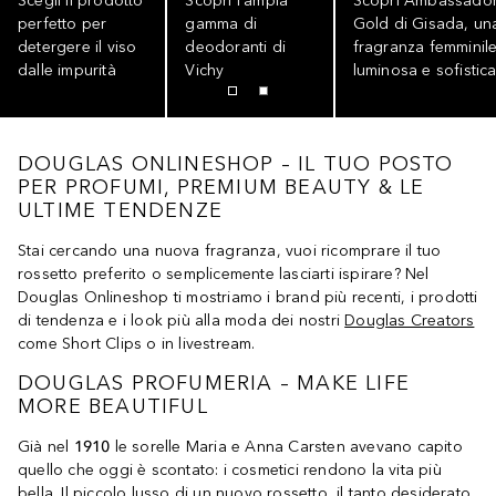
Scegli il prodotto
Scopri l'ampia
Scopri Ambassado
perfetto per
gamma di
Gold di Gisada, un
detergere il viso
deodoranti di
fragranza femminil
dalle impurità
Vichy
luminosa e sofistic
DOUGLAS ONLINESHOP – IL TUO POSTO
PER PROFUMI, PREMIUM BEAUTY & LE
ULTIME TENDENZE
Stai cercando una nuova fragranza, vuoi ricomprare il tuo
rossetto preferito o semplicemente lasciarti ispirare? Nel
Douglas Onlineshop ti mostriamo i brand più recenti, i prodotti
di tendenza e i look più alla moda dei nostri
Douglas Creators
come Short Clips o in livestream.
DOUGLAS PROFUMERIA – MAKE LIFE
MORE BEAUTIFUL
Già nel
1910
le sorelle Maria e Anna Carsten avevano capito
quello che oggi è scontato: i cosmetici rendono la vita più
bella. Il piccolo lusso di un nuovo
rossetto
, il tanto desiderato