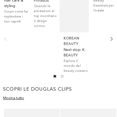
Hair care &
Products
Beauty
styling
Essentials per
Quando le
l'estate
prestazioni al
Scopri come far
top incontrano
risplendere i
il design
tuoi capelli
iconico.
KOREAN
BEAUTY
Next stop: K-
BEAUTY
Esplora il
mondo del
beauty coreano
SCOPRI LE DOUGLAS CLIPS
Mostra tutto