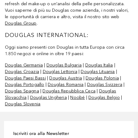
refresh del make-up o un'analisi della pelle personalizzata.
Vuoi saperne di più su Douglas come azienda, i nostri valori,
le opportunità di carriera e altro, visita il nostro sito web
Douglas Group
.
DOUGLAS INTERNATIONAL:
Oggi siamo presenti con Douglas in tutta Europa con circa
1.850 negozi e online in oltre 19 paesi:
Douglas Germania
|
Douglas Bulgaria
|
Douglas Italia
|
Douglas Croazia
|
Douglas Lettonia
|
Douglas Lituania
|
Douglas Paesi Bassi
|
Douglas Austria
|
Douglas Polonia
|
Douglas Portogallo
|
Douglas Romania
|
Douglas Svizzera
|
Douglas Spagna
|
Douglas Repubblica Ceca
|
Douglas
Slovacchia
|
Douglas Ungheria
|
Nocibé
|
Douglas Belgio
|
Douglas Slovenia
Iscriviti ora alla Newsletter