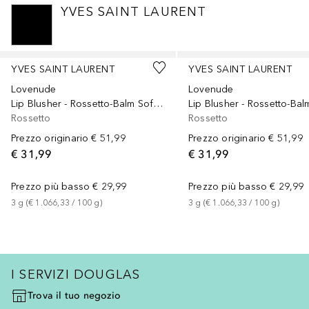
YVES SAINT LAURENT
Salta
YVES SAINT LAURENT
YVES SAINT LAURENT
Lovenude
Lovenude
Lip Blusher - Rossetto-Balm Soft Matte
Rossetto
Rossetto
Prezzo originario
€ 51,99
Prezzo originario
€ 51,99
€ 31,99
€ 31,99
Prezzo più basso
€ 29,99
Prezzo più basso
€ 29,99
3
g
 (
€ 1.066,33
 / 
100
g
)
3
g
 (
€ 1.066,33
 / 
100
g
)
I SERVIZI DOUGLAS
Trova il tuo negozio