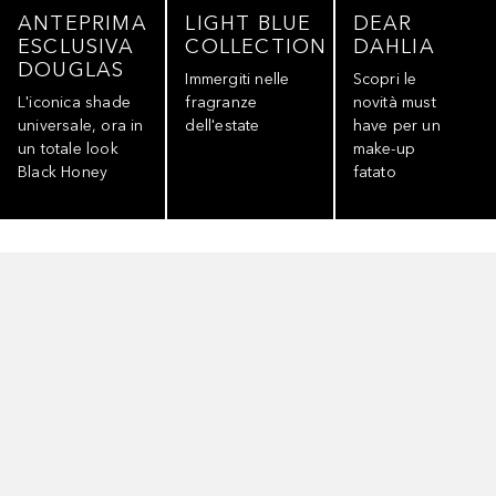
ANTEPRIMA
LIGHT BLUE
DEAR
ESCLUSIVA
COLLECTION
DAHLIA
DOUGLAS
Immergiti nelle
Scopri le
L'iconica shade
fragranze
novità must
universale, ora in
dell'estate
have per un
un totale look
make-up
Black Honey
fatato