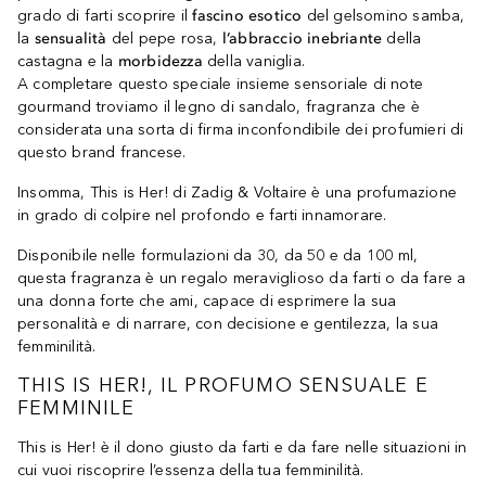
grado di farti scoprire il
fascino esotico
del gelsomino samba,
la
sensualità
del pepe rosa,
l’abbraccio inebriante
della
castagna e la
morbidezza
della vaniglia.
A completare questo speciale insieme sensoriale di note
gourmand troviamo il legno di sandalo, fragranza che è
considerata una sorta di firma inconfondibile dei profumieri di
questo brand francese.
Insomma, This is Her! di Zadig & Voltaire è una profumazione
in grado di colpire nel profondo e farti innamorare.
Disponibile nelle formulazioni da 30, da 50 e da 100 ml,
questa fragranza è un regalo meraviglioso da farti o da fare a
una donna forte che ami, capace di esprimere la sua
personalità e di narrare, con decisione e gentilezza, la sua
femminilità.
THIS IS HER!, IL PROFUMO SENSUALE E
FEMMINILE
This is Her! è il dono giusto da farti e da fare nelle situazioni in
cui vuoi riscoprire l’essenza della tua femminilità.