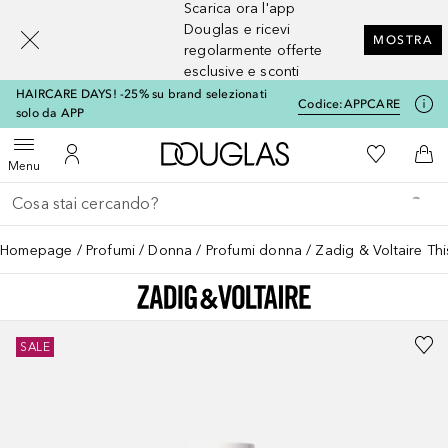
Scarica ora l'app
[navigation.slideout.screenreader]
Douglas e ricevi
MOSTRA
regolarmente offerte
esclusive e sconti
HAIRCARE DAYS! -25% su brand selezionati
Codice:
APPCARE
solo da APP
A Douglas Home
Alla Mia Li
Apri menu
Al Mio Account
Al 
Menu
Torna indietro
Esegui ricerca
Homepage
Profumi
Donna
Profumi donna
Zadig & Voltaire Thi
SALE