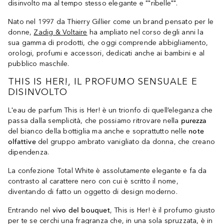
disinvolto ma al tempo stesso elegante e ""ribelle"".
Nato nel 1997 da Thierry Gillier come un brand pensato per le
donne,
Zadig & Voltaire
ha ampliato nel corso degli anni la
sua gamma di prodotti, che oggi comprende abbigliamento,
orologi, profumi e accessori, dedicati anche ai bambini e al
pubblico maschile.
THIS IS HER!, IL PROFUMO SENSUALE E
DISINVOLTO
L'eau de parfum This is Her! è un trionfo di quell’eleganza che
passa dalla semplicità, che possiamo ritrovare nella
purezza
del bianco della bottiglia ma anche e soprattutto nelle
note
olfattive
del gruppo ambrato vanigliato da donna, che creano
dipendenza.
La confezione Total White è assolutamente elegante e fa da
contrasto al carattere nero con cui è scritto il nome,
diventando di fatto un oggetto di design moderno.
Entrando nel
vivo del bouquet
, This is Her! è il profumo giusto
per te se cerchi una fragranza che, in una sola spruzzata, è in