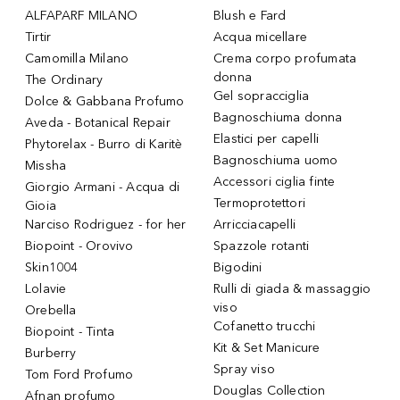
ALFAPARF MILANO
Blush e Fard
Tirtir
Acqua micellare
Camomilla Milano
Crema corpo profumata
donna
The Ordinary
Gel sopracciglia
Dolce & Gabbana Profumo
Bagnoschiuma donna
Aveda - Botanical Repair
Elastici per capelli
Phytorelax - Burro di Karitè
Bagnoschiuma uomo
Missha
Accessori ciglia finte
Giorgio Armani - Acqua di
Termoprotettori
Gioia
Narciso Rodriguez - for her
Arricciacapelli
Biopoint - Orovivo
Spazzole rotanti
Skin1004
Bigodini
Lolavie
Rulli di giada & massaggio
viso
Orebella
Cofanetto trucchi
Biopoint - Tinta
Kit & Set Manicure
Burberry
Spray viso
Tom Ford Profumo
Douglas Collection
Afnan profumo