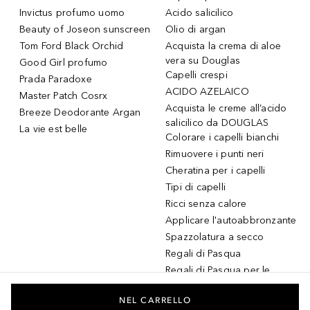
Invictus profumo uomo
Acido salicilico
Beauty of Joseon sunscreen
Olio di argan
Tom Ford Black Orchid
Acquista la crema di aloe
vera su Douglas
Good Girl profumo
Capelli crespi
Prada Paradoxe
ACIDO AZELAICO
Master Patch Cosrx
Acquista le creme all’acido
Breeze Deodorante Argan
salicilico da DOUGLAS
La vie est belle
Colorare i capelli bianchi
Rimuovere i punti neri
Cheratina per i capelli
Tipi di capelli
Ricci senza calore
Applicare l'autoabbronzante
Spazzolatura a secco
Regali di Pasqua
Regali di Pasqua per le
donne
Regali di Pasqua per gli
NEL CARRELLO