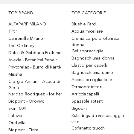
TOP BRAND
TOP CATEGORIE
ALFAPARF MILANO
Blush e Fard
Tirtir
Acqua micellare
Camomilla Milano
Crema corpo profumata
donna
The Ordinary
Gel sopracciglia
Dolce & Gabbana Profumo
Bagnoschiuma donna
Aveda - Botanical Repair
Elastici per capelli
Phytorelax - Burro di Karitè
Bagnoschiuma uomo
Missha
Accessori ciglia finte
Giorgio Armani - Acqua di
Termoprotettori
Gioia
Narciso Rodriguez - for her
Arricciacapelli
Biopoint - Orovivo
Spazzole rotanti
Skin1004
Bigodini
Lolavie
Rulli di giada & massaggio
viso
Orebella
Cofanetto trucchi
Biopoint - Tinta