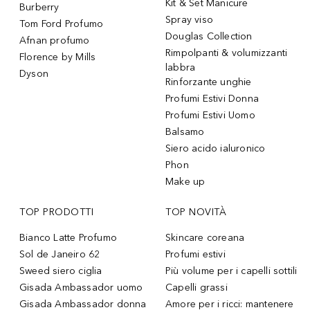
Kit & Set Manicure
Burberry
Spray viso
Tom Ford Profumo
Douglas Collection
Afnan profumo
Rimpolpanti & volumizzanti
Florence by Mills
labbra
Dyson
Rinforzante unghie
Profumi Estivi Donna
Profumi Estivi Uomo
Balsamo
Siero acido ialuronico
Phon
Make up
TOP PRODOTTI
TOP NOVITÀ
Bianco Latte Profumo
Skincare coreana
Sol de Janeiro 62
Profumi estivi
Sweed siero ciglia
Più volume per i capelli sottili
Gisada Ambassador uomo
Capelli grassi
Gisada Ambassador donna
Amore per i ricci: mantenere