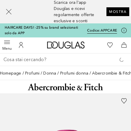
Scarica ora l'app
[navigation.slideout.screenreader]
Douglas e ricevi
MOSTRA
regolarmente offerte
esclusive e sconti
HAIRCARE DAYS! -25% su brand selezionati
Codice:
APPCARE
solo da APP
A Douglas Home
Alla Mia Li
Apri menu
Al Mio Account
Al 
Menu
Torna indietro
Esegui ricerca
Homepage
Profumi
Donna
Profumi donna
Abercrombie & Fitc