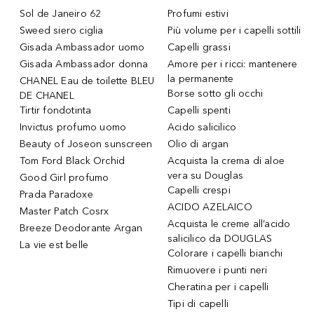
Sol de Janeiro 62
Profumi estivi
Sweed siero ciglia
Più volume per i capelli sottili
Gisada Ambassador uomo
Capelli grassi
Gisada Ambassador donna
Amore per i ricci: mantenere
la permanente
CHANEL Eau de toilette BLEU
Borse sotto gli occhi
DE CHANEL
Tirtir fondotinta
Capelli spenti
Invictus profumo uomo
Acido salicilico
Beauty of Joseon sunscreen
Olio di argan
Tom Ford Black Orchid
Acquista la crema di aloe
vera su Douglas
Good Girl profumo
Capelli crespi
Prada Paradoxe
ACIDO AZELAICO
Master Patch Cosrx
Acquista le creme all’acido
Breeze Deodorante Argan
salicilico da DOUGLAS
La vie est belle
Colorare i capelli bianchi
Rimuovere i punti neri
Cheratina per i capelli
Tipi di capelli