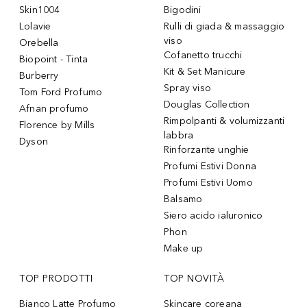
Skin1004
Bigodini
Lolavie
Rulli di giada & massaggio
viso
Orebella
Cofanetto trucchi
Biopoint - Tinta
Kit & Set Manicure
Burberry
Spray viso
Tom Ford Profumo
Douglas Collection
Afnan profumo
Rimpolpanti & volumizzanti
Florence by Mills
labbra
Dyson
Rinforzante unghie
Profumi Estivi Donna
Profumi Estivi Uomo
Balsamo
Siero acido ialuronico
Phon
Make up
TOP PRODOTTI
TOP NOVITÀ
Bianco Latte Profumo
Skincare coreana