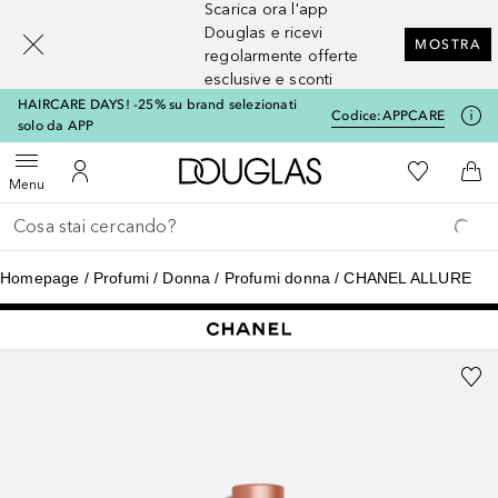
Scarica ora l'app
[navigation.slideout.screenreader]
Douglas e ricevi
MOSTRA
regolarmente offerte
esclusive e sconti
HAIRCARE DAYS! -25% su brand selezionati
Codice:
APPCARE
solo da APP
A Douglas Home
Alla Mia Li
Apri menu
Al Mio Account
Al 
Menu
Torna indietro
Esegui ricerca
Homepage
Profumi
Donna
Profumi donna
CHANEL ALLURE