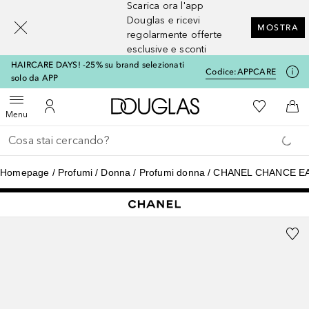
Scarica ora l'app
[navigation.slideout.screenreader]
Douglas e ricevi
MOSTRA
regolarmente offerte
esclusive e sconti
HAIRCARE DAYS! -25% su brand selezionati
Codice:
APPCARE
solo da APP
A Douglas Home
Alla Mia Li
Apri menu
Al Mio Account
Al 
Menu
Torna indietro
Esegui ricerca
Homepage
Profumi
Donna
Profumi donna
CHANEL CHANCE E