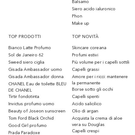
Balsamo
Siero acido ialuronico
Phon
Make up
TOP PRODOTTI
TOP NOVITÀ
Bianco Latte Profumo
Skincare coreana
Sol de Janeiro 62
Profumi estivi
Sweed siero ciglia
Più volume per i capelli sottili
Gisada Ambassador uomo
Capelli grassi
Gisada Ambassador donna
Amore per i ricci: mantenere
la permanente
CHANEL Eau de toilette BLEU
Borse sotto gli occhi
DE CHANEL
Tirtir fondotinta
Capelli spenti
Invictus profumo uomo
Acido salicilico
Beauty of Joseon sunscreen
Olio di argan
Tom Ford Black Orchid
Acquista la crema di aloe
vera su Douglas
Good Girl profumo
Capelli crespi
Prada Paradoxe