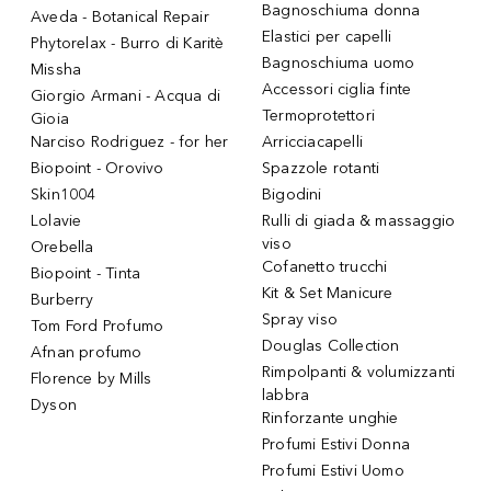
Bagnoschiuma donna
Aveda - Botanical Repair
Elastici per capelli
Phytorelax - Burro di Karitè
Bagnoschiuma uomo
Missha
Accessori ciglia finte
Giorgio Armani - Acqua di
Termoprotettori
Gioia
Narciso Rodriguez - for her
Arricciacapelli
Biopoint - Orovivo
Spazzole rotanti
Skin1004
Bigodini
Lolavie
Rulli di giada & massaggio
viso
Orebella
Cofanetto trucchi
Biopoint - Tinta
Kit & Set Manicure
Burberry
Spray viso
Tom Ford Profumo
Douglas Collection
Afnan profumo
Rimpolpanti & volumizzanti
Florence by Mills
labbra
Dyson
Rinforzante unghie
Profumi Estivi Donna
Profumi Estivi Uomo