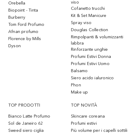
viso
Orebella
Cofanetto trucchi
Biopoint - Tinta
Kit & Set Manicure
Burberry
Spray viso
Tom Ford Profumo
Douglas Collection
Afnan profumo
Rimpolpanti & volumizzanti
Florence by Mills
labbra
Dyson
Rinforzante unghie
Profumi Estivi Donna
Profumi Estivi Uomo
Balsamo
Siero acido ialuronico
Phon
Make up
TOP PRODOTTI
TOP NOVITÀ
Bianco Latte Profumo
Skincare coreana
Sol de Janeiro 62
Profumi estivi
Sweed siero ciglia
Più volume per i capelli sottili