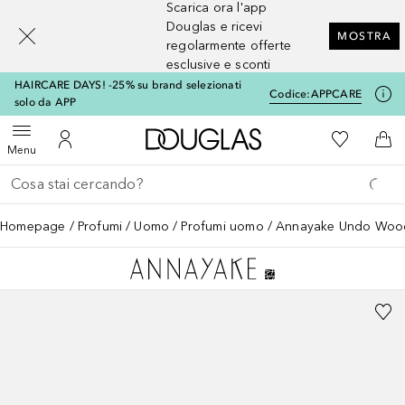
Scarica ora l'app
[navigation.slideout.screenreader]
Douglas e ricevi
MOSTRA
regolarmente offerte
esclusive e sconti
HAIRCARE DAYS! -25% su brand selezionati
Codice:
APPCARE
solo da APP
A Douglas Home
Alla Mia Li
Apri menu
Al Mio Account
Al 
Menu
Torna indietro
Esegui ricerca
Homepage
Profumi
Uomo
Profumi uomo
Annayake Undo Woo