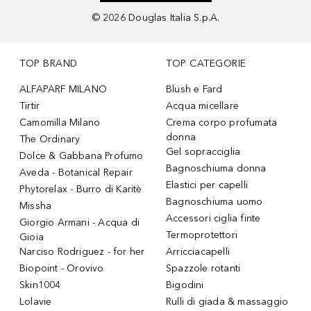
©
2026
Douglas Italia S.p.A.
TOP BRAND
TOP CATEGORIE
ALFAPARF MILANO
Blush e Fard
Tirtir
Acqua micellare
Camomilla Milano
Crema corpo profumata
donna
The Ordinary
Gel sopracciglia
Dolce & Gabbana Profumo
Bagnoschiuma donna
Aveda - Botanical Repair
Elastici per capelli
Phytorelax - Burro di Karitè
Bagnoschiuma uomo
Missha
Accessori ciglia finte
Giorgio Armani - Acqua di
Termoprotettori
Gioia
Narciso Rodriguez - for her
Arricciacapelli
Biopoint - Orovivo
Spazzole rotanti
Skin1004
Bigodini
Lolavie
Rulli di giada & massaggio