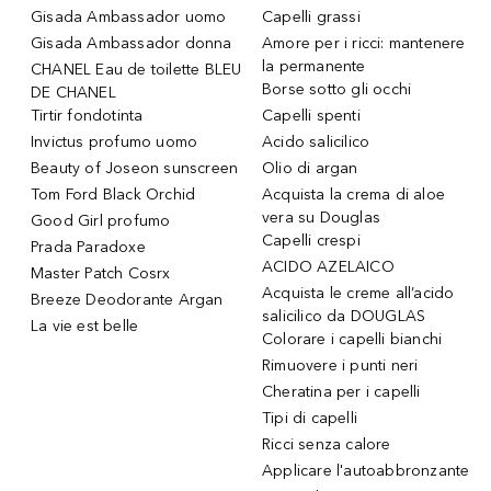
Gisada Ambassador uomo
Capelli grassi
Gisada Ambassador donna
Amore per i ricci: mantenere
la permanente
CHANEL Eau de toilette BLEU
Borse sotto gli occhi
DE CHANEL
Tirtir fondotinta
Capelli spenti
Invictus profumo uomo
Acido salicilico
Beauty of Joseon sunscreen
Olio di argan
Tom Ford Black Orchid
Acquista la crema di aloe
vera su Douglas
Good Girl profumo
Capelli crespi
Prada Paradoxe
ACIDO AZELAICO
Master Patch Cosrx
Acquista le creme all’acido
Breeze Deodorante Argan
salicilico da DOUGLAS
La vie est belle
Colorare i capelli bianchi
Rimuovere i punti neri
Cheratina per i capelli
Tipi di capelli
Ricci senza calore
Applicare l'autoabbronzante