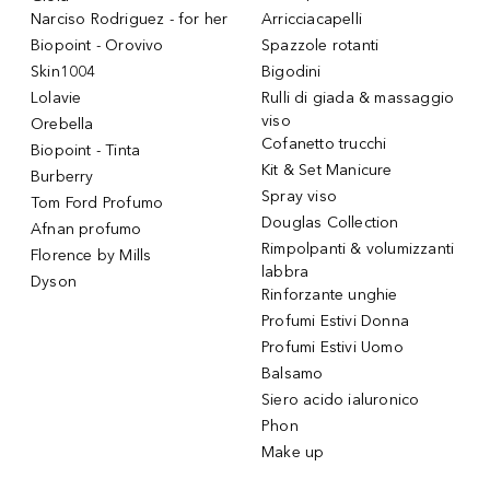
Narciso Rodriguez - for her
Arricciacapelli
Biopoint - Orovivo
Spazzole rotanti
Skin1004
Bigodini
Lolavie
Rulli di giada & massaggio
viso
Orebella
Cofanetto trucchi
Biopoint - Tinta
Kit & Set Manicure
Burberry
Spray viso
Tom Ford Profumo
Douglas Collection
Afnan profumo
Rimpolpanti & volumizzanti
Florence by Mills
labbra
Dyson
Rinforzante unghie
Profumi Estivi Donna
Profumi Estivi Uomo
Balsamo
Siero acido ialuronico
Phon
Make up