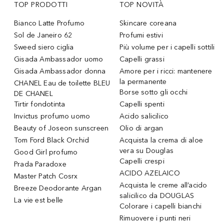
TOP PRODOTTI
TOP NOVITÀ
Bianco Latte Profumo
Skincare coreana
Sol de Janeiro 62
Profumi estivi
Sweed siero ciglia
Più volume per i capelli sottili
Gisada Ambassador uomo
Capelli grassi
Gisada Ambassador donna
Amore per i ricci: mantenere
la permanente
CHANEL Eau de toilette BLEU
Borse sotto gli occhi
DE CHANEL
Tirtir fondotinta
Capelli spenti
Invictus profumo uomo
Acido salicilico
Beauty of Joseon sunscreen
Olio di argan
Tom Ford Black Orchid
Acquista la crema di aloe
vera su Douglas
Good Girl profumo
Capelli crespi
Prada Paradoxe
ACIDO AZELAICO
Master Patch Cosrx
Acquista le creme all’acido
Breeze Deodorante Argan
salicilico da DOUGLAS
La vie est belle
Colorare i capelli bianchi
Rimuovere i punti neri