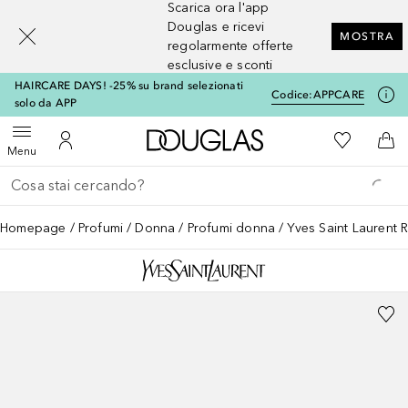
Scarica ora l'app
[navigation.slideout.screenreader]
Douglas e ricevi
MOSTRA
regolarmente offerte
esclusive e sconti
HAIRCARE DAYS! -25% su brand selezionati
Codice:
APPCARE
solo da APP
A Douglas Home
Alla Mia Li
Apri menu
Al Mio Account
Al 
Menu
Torna indietro
Esegui ricerca
Homepage
Profumi
Donna
Profumi donna
Yves Saint Laurent