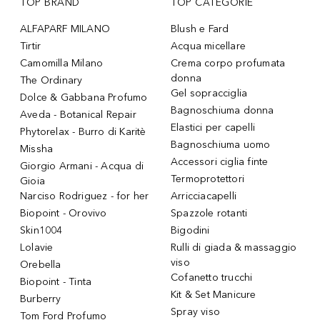
TOP BRAND
TOP CATEGORIE
ALFAPARF MILANO
Blush e Fard
Tirtir
Acqua micellare
Camomilla Milano
Crema corpo profumata
donna
The Ordinary
Gel sopracciglia
Dolce & Gabbana Profumo
Bagnoschiuma donna
Aveda - Botanical Repair
Elastici per capelli
Phytorelax - Burro di Karitè
Bagnoschiuma uomo
Missha
Accessori ciglia finte
Giorgio Armani - Acqua di
Termoprotettori
Gioia
Narciso Rodriguez - for her
Arricciacapelli
Biopoint - Orovivo
Spazzole rotanti
Skin1004
Bigodini
Lolavie
Rulli di giada & massaggio
viso
Orebella
Cofanetto trucchi
Biopoint - Tinta
Kit & Set Manicure
Burberry
Spray viso
Tom Ford Profumo