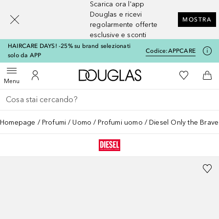
Scarica ora l'app
[navigation.slideout.screenreader]
Douglas e ricevi
MOSTRA
regolarmente offerte
esclusive e sconti
HAIRCARE DAYS! -25% su brand selezionati
Codice:
APPCARE
solo da APP
A Douglas Home
Alla Mia Li
Apri menu
Al Mio Account
Al 
Menu
Torna indietro
Esegui ricerca
Homepage
Profumi
Uomo
Profumi uomo
Diesel Only the Brave