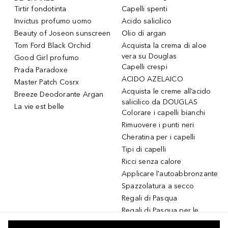
Tirtir fondotinta
Capelli spenti
Invictus profumo uomo
Acido salicilico
Beauty of Joseon sunscreen
Olio di argan
Tom Ford Black Orchid
Acquista la crema di aloe
vera su Douglas
Good Girl profumo
Capelli crespi
Prada Paradoxe
ACIDO AZELAICO
Master Patch Cosrx
Acquista le creme all’acido
Breeze Deodorante Argan
salicilico da DOUGLAS
La vie est belle
Colorare i capelli bianchi
Rimuovere i punti neri
Cheratina per i capelli
Tipi di capelli
Ricci senza calore
Applicare l'autoabbronzante
Spazzolatura a secco
Regali di Pasqua
Regali di Pasqua per le
donne