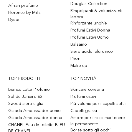
Douglas Collection
Afnan profumo
Rimpolpanti & volumizzanti
Florence by Mills
labbra
Dyson
Rinforzante unghie
Profumi Estivi Donna
Profumi Estivi Uomo
Balsamo
Siero acido ialuronico
Phon
Make up
TOP PRODOTTI
TOP NOVITÀ
Bianco Latte Profumo
Skincare coreana
Sol de Janeiro 62
Profumi estivi
Sweed siero ciglia
Più volume per i capelli sottili
Gisada Ambassador uomo
Capelli grassi
Gisada Ambassador donna
Amore per i ricci: mantenere
la permanente
CHANEL Eau de toilette BLEU
Borse sotto gli occhi
DE CHANEL