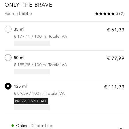
ONLY THE BRAVE
Eau de toilette
5
(
2
)
35 ml
€ 61,99
€ 177,11
 / 
100
ml
Totale IVA
50 ml
€ 77,99
€ 155,98
 / 
100
ml
Totale IVA
125 ml
€ 111,99
€ 89,59
 / 
100
ml
Totale IVA
PREZZO SPECIALE
Online
:
Disponibile