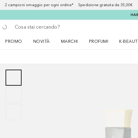
2 campioni omaggio per ogni ordine* Spedizione gratuita da 35,00€
HAI
Torna indietro
Esegui ricerca
PROMO
NOVITÀ
MARCHI
PROFUMI
K-BEAUT
Apri il menu PROMO
Apri il menu NOVITÀ
Apri il menu MARCHI
Apri il menu Profumi
Apri il 