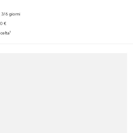
3/6 giorni
00 €
celta¹