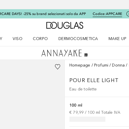
RCARE DAYS! -25% su brand selezionati solo da APP
Codice:
APPCARE
A Douglas Home
Y
VISO
CORPO
DERMOCOSMETICA
MAKE UP
menu K-BEAUTY
Apri il menu Viso
Apri il menu Corpo
Apri il menu DERMOCOSMETICA
Apri il me
Homepage
Profumi
Donna
POUR ELLE
LIGHT
Eau de toilette
100 ml
€ 79,99
 / 
100
ml
Totale IVA