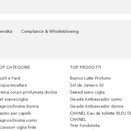
vendita
Compliance & Whistleblowing
OP CATEGORIE
TOP PRODOTTI
lush e Fard
Bianco Latte Profumo
cqua micellare
Sol de Janeiro 62
rema corpo profumata donna
Sweed siero ciglia
el sopracciglia
Gisada Ambassador uomo
agnoschiuma donna
Gisada Ambassador donna
astici per capelli
CHANEL Eau de toilette BLEU D
CHANEL
agnoschiuma uomo
Tirtir fondotinta
ccessori ciglia finte