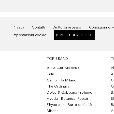
Privacy
Contatti
Diritto di recesso
Condizioni di 
Impostazioni cookie
DIRITTO DI RECESSO
TOP BRAND
T
ALFAPARF MILANO
B
Tirtir
A
Camomilla Milano
C
The Ordinary
G
Dolce & Gabbana Profumo
B
Aveda - Botanical Repair
El
Phytorelax - Burro di Karitè
B
Missha
A