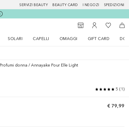
SERVIZI BEAUTY
BEAUTY CARD
I NEGOZI
SPEDIZIONI
Alla Mia Li
Storefinder
Al Mio Account
Al 
SOLARI
CAPELLI
OMAGGI
GIFT CARD
DOU
nu Make up
Apri il menu SOLARI
Apri il menu Capelli
Apri il menu OMAGGI
Profumi donna
Annayake Pour Elle Light
5
(
1
)
€ 79,99