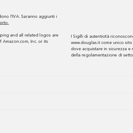
udono l’IVA. Saranno aggiunti i
orto.
ing and all related logos are
I Sigilli di autenticità riconosco
f Amazon.com, Inc. or its
www.douglas.it come unico sito 
dove acquistare in sicurezza e n
della regolamentazione di setto