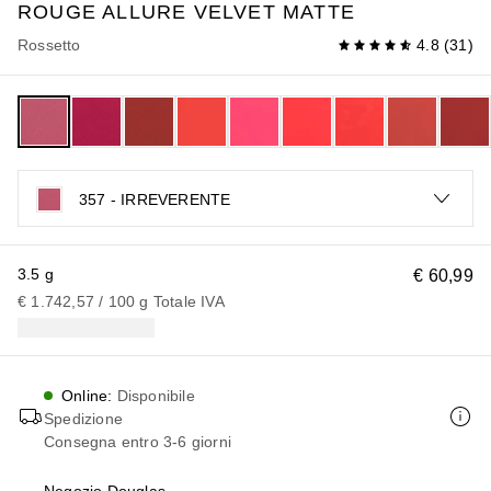
ROUGE ALLURE VELVET
MATTE
Rossetto
4.8
(
31
)
357 - IRREVERENTE
3.5 g
€ 60,99
€ 1.742,57
 / 
100
g
Totale IVA
Online
:
Disponibile
Spedizione
Consegna entro 3-6 giorni
Negozio Douglas