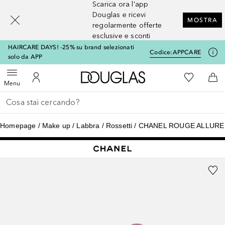
Scarica ora l'app
[navigation.slideout.screenreader]
Douglas e ricevi
MOSTRA
regolarmente offerte
esclusive e sconti
HAIRCARE DAYS! -25% su brand selezionati
Codice:
APPCARE
solo da APP
A Douglas Home
Alla Mia Li
Apri menu
Al Mio Account
Al 
Menu
Torna indietro
Esegui ricerca
Homepage
Make up
Labbra
Rossetti
CHANEL ROUGE ALLURE 