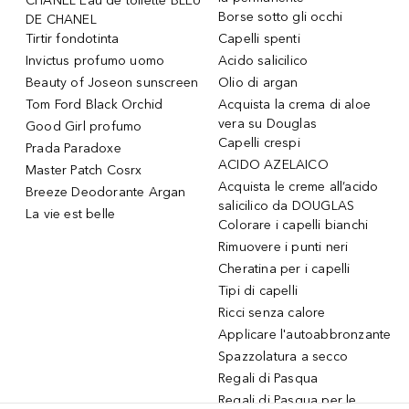
CHANEL Eau de toilette BLEU
Borse sotto gli occhi
DE CHANEL
Tirtir fondotinta
Capelli spenti
Invictus profumo uomo
Acido salicilico
Beauty of Joseon sunscreen
Olio di argan
Tom Ford Black Orchid
Acquista la crema di aloe
vera su Douglas
Good Girl profumo
Capelli crespi
Prada Paradoxe
ACIDO AZELAICO
Master Patch Cosrx
Acquista le creme all’acido
Breeze Deodorante Argan
salicilico da DOUGLAS
La vie est belle
Colorare i capelli bianchi
Rimuovere i punti neri
Cheratina per i capelli
Tipi di capelli
Ricci senza calore
Applicare l'autoabbronzante
Spazzolatura a secco
Regali di Pasqua
Regali di Pasqua per le