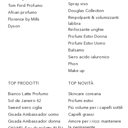
Spray viso
Tom Ford Profumo
Douglas Collection
Afnan profumo
Rimpolpanti & volumizzanti
Florence by Mills
labbra
Dyson
Rinforzante unghie
Profumi Estivi Donna
Profumi Estivi Uomo
Balsamo
Siero acido ialuronico
Phon
Make up
TOP PRODOTTI
TOP NOVITÀ
Bianco Latte Profumo
Skincare coreana
Sol de Janeiro 62
Profumi estivi
Sweed siero ciglia
Più volume per i capelli sottili
Gisada Ambassador uomo
Capelli grassi
Gisada Ambassador donna
Amore per i ricci: mantenere
la permanente