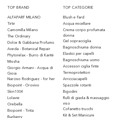
TOP BRAND
TOP CATEGORIE
ALFAPARF MILANO
Blush e Fard
Tirtir
Acqua micellare
Camomilla Milano
Crema corpo profumata
donna
The Ordinary
Gel sopracciglia
Dolce & Gabbana Profumo
Bagnoschiuma donna
Aveda - Botanical Repair
Elastici per capelli
Phytorelax - Burro di Karitè
Bagnoschiuma uomo
Missha
Accessori ciglia finte
Giorgio Armani - Acqua di
Termoprotettori
Gioia
Narciso Rodriguez - for her
Arricciacapelli
Biopoint - Orovivo
Spazzole rotanti
Skin1004
Bigodini
Lolavie
Rulli di giada & massaggio
viso
Orebella
Cofanetto trucchi
Biopoint - Tinta
Kit & Set Manicure
Burberry