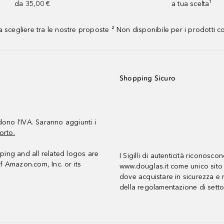
da 35,00 €
a tua scelta¹
 scegliere tra le nostre proposte ² Non disponibile per i prodotti 
Shopping Sicuro
udono l’IVA. Saranno aggiunti i
orto.
ing and all related logos are
I Sigilli di autenticità riconosco
f Amazon.com, Inc. or its
www.douglas.it come unico sito 
dove acquistare in sicurezza e n
della regolamentazione di setto