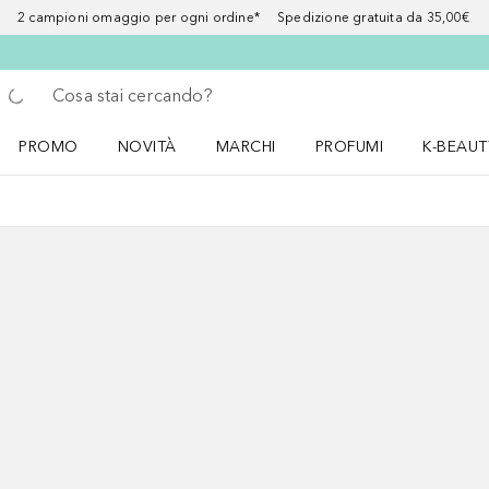
2 campioni omaggio per ogni ordine* Spedizione gratuita da 35,00€
Torna indietro
Esegui ricerca
PROMO
NOVITÀ
MARCHI
PROFUMI
K-BEAUT
Apri il menu PROMO
Apri il menu NOVITÀ
Apri il menu MARCHI
Apri il menu Profumi
Apri il 