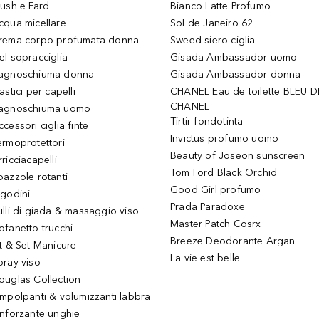
lush e Fard
Bianco Latte Profumo
cqua micellare
Sol de Janeiro 62
rema corpo profumata donna
Sweed siero ciglia
el sopracciglia
Gisada Ambassador uomo
agnoschiuma donna
Gisada Ambassador donna
astici per capelli
CHANEL Eau de toilette BLEU D
CHANEL
agnoschiuma uomo
Tirtir fondotinta
ccessori ciglia finte
Invictus profumo uomo
ermoprotettori
Beauty of Joseon sunscreen
ricciacapelli
Tom Ford Black Orchid
pazzole rotanti
Good Girl profumo
igodini
Prada Paradoxe
ulli di giada & massaggio viso
Master Patch Cosrx
ofanetto trucchi
Breeze Deodorante Argan
it & Set Manicure
La vie est belle
pray viso
ouglas Collection
impolpanti & volumizzanti labbra
inforzante unghie