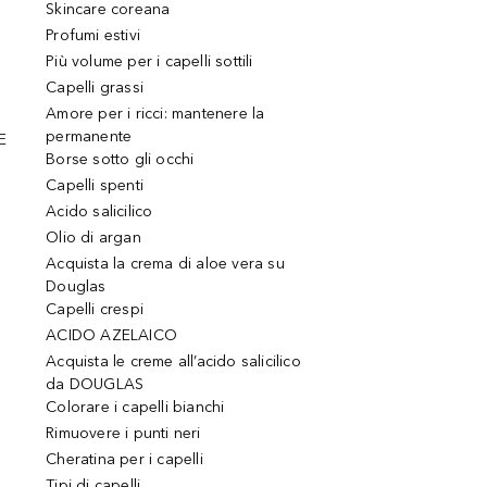
Skincare coreana
Profumi estivi
Più volume per i capelli sottili
Capelli grassi
Amore per i ricci: mantenere la
permanente
E
Borse sotto gli occhi
Capelli spenti
Acido salicilico
Olio di argan
Acquista la crema di aloe vera su
Douglas
Capelli crespi
ACIDO AZELAICO
Acquista le creme all’acido salicilico
da DOUGLAS
Colorare i capelli bianchi
Rimuovere i punti neri
Cheratina per i capelli
Tipi di capelli