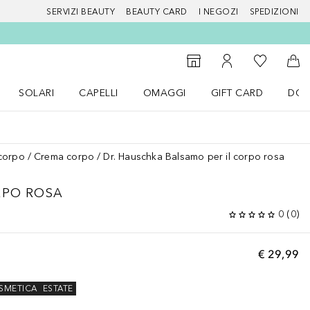
SERVIZI BEAUTY
BEAUTY CARD
I NEGOZI
SPEDIZIONI
Alla Mia Li
Storefinder
Al Mio Account
Al 
SOLARI
CAPELLI
OMAGGI
GIFT CARD
DOU
nu Make up
Apri il menu SOLARI
Apri il menu Capelli
Apri il menu OMAGGI
corpo
Crema corpo
Dr. Hauschka Balsamo per il corpo rosa
RPO ROSA
0
(
0
)
€ 29,99
METICA
ESTATE