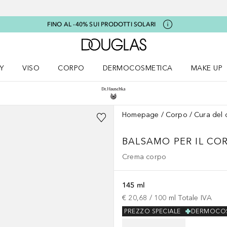
FINO AL -40% SUI PRODOTTI SOLARI
A Douglas Home
Y
VISO
CORPO
DERMOCOSMETICA
MAKE UP
menu K-BEAUTY
Apri il menu Viso
Apri il menu Corpo
Apri il menu DERMOCOSMETICA
Apri il me
Homepage
Corpo
Cura del 
BALSAMO PER IL CO
Crema corpo
145 ml
€ 20,68
 / 
100
ml
Totale IVA
PREZZO SPECIALE
DERMOCOS