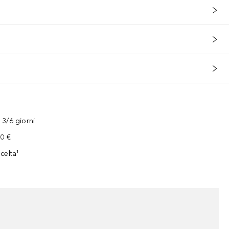
3/6 giorni
00 €
celta¹