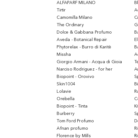
ALFAPARF MILANO
B
Tirtir
A
Camomilla Milano
C
The Ordinary
G
Dolce & Gabbana Profumo
B
Aveda - Botanical Repair
El
Phytorelax - Burro di Karitè
B
Missha
A
Giorgio Armani - Acqua di Gioia
T
Narciso Rodriguez - for her
Ar
Biopoint - Orovivo
S
Skin1004
B
Lolavie
R
Orebella
C
Biopoint - Tinta
K
Burberry
S
Tom Ford Profumo
D
Afnan profumo
R
Florence by Mills
R