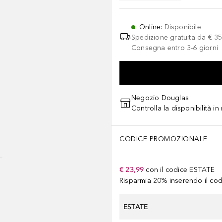
Online
:
Disponibile
Spedizione gratuita da
€ 35
Consegna entro 3-6 giorni
Negozio Douglas
Controlla la disponibilità i
CODICE PROMOZIONALE
€ 23,99
con il codice
ESTATE
Risparmia 20% inserendo il codi
ESTATE