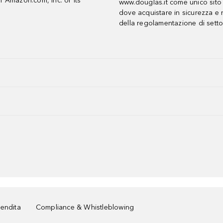
f Amazon.com, Inc. or its
www.douglas.it come unico sito 
dove acquistare in sicurezza e n
della regolamentazione di setto
vendita
Compliance & Whistleblowing