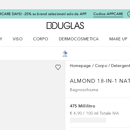
RCARE DAYS! -25% su brand selezionati solo da APP
Codice:
APPCARE
A Douglas Home
Y
VISO
CORPO
DERMOCOSMETICA
MAKE UP
menu K-BEAUTY
Apri il menu Viso
Apri il menu Corpo
Apri il menu DERMOCOSMETICA
Apri il me
Homepage
Corpo
Detergent
ALMOND 18-IN-1 NA
Bagnoschiuma
475 Millilitro
€ 4,90
 / 
100
ml
Totale IVA