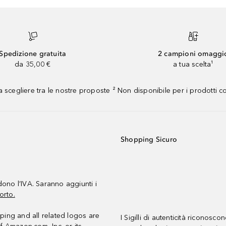
Spedizione gratuita
2 campioni omaggi
da 35,00 €
a tua scelta¹
 scegliere tra le nostre proposte ² Non disponibile per i prodotti 
Shopping Sicuro
udono l’IVA. Saranno aggiunti i
orto.
ing and all related logos are
I Sigilli di autenticità riconosco