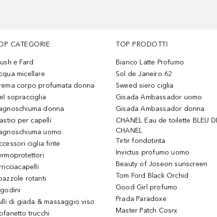
OP CATEGORIE
TOP PRODOTTI
lush e Fard
Bianco Latte Profumo
cqua micellare
Sol de Janeiro 62
rema corpo profumata donna
Sweed siero ciglia
el sopracciglia
Gisada Ambassador uomo
agnoschiuma donna
Gisada Ambassador donna
astici per capelli
CHANEL Eau de toilette BLEU D
CHANEL
agnoschiuma uomo
Tirtir fondotinta
ccessori ciglia finte
Invictus profumo uomo
ermoprotettori
Beauty of Joseon sunscreen
ricciacapelli
Tom Ford Black Orchid
pazzole rotanti
Good Girl profumo
igodini
Prada Paradoxe
ulli di giada & massaggio viso
Master Patch Cosrx
ofanetto trucchi