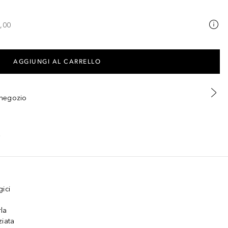
,00
AGGIUNGI AL CARRELLO
n negozio
gici
la
ziata