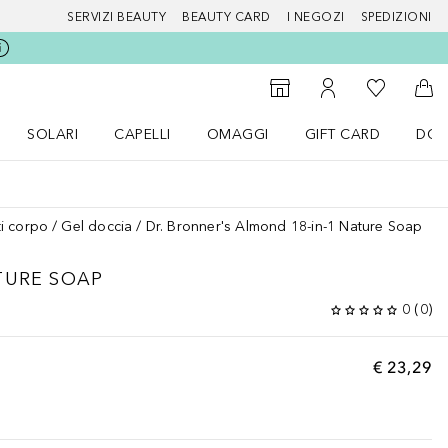
SERVIZI BEAUTY
BEAUTY CARD
I NEGOZI
SPEDIZIONI
Alla Mia Li
Storefinder
Al Mio Account
Al 
SOLARI
CAPELLI
OMAGGI
GIFT CARD
DOU
nu Make up
Apri il menu SOLARI
Apri il menu Capelli
Apri il menu OMAGGI
i corpo
Gel doccia
Dr. Bronner's Almond 18-in-1 Nature Soap
TURE SOAP
0
(
0
)
€ 23,29