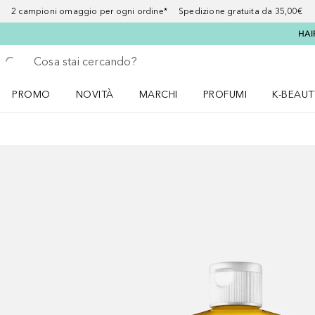
2 campioni omaggio per ogni ordine* Spedizione gratuita da 35,00€
HAI
Torna indietro
Esegui ricerca
PROMO
NOVITÀ
MARCHI
PROFUMI
K-BEAUT
Apri il menu PROMO
Apri il menu NOVITÀ
Apri il menu MARCHI
Apri il menu Profumi
Apri il 