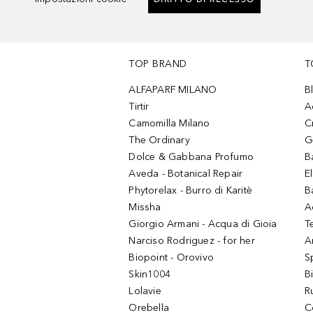
TOP BRAND
T
ALFAPARF MILANO
B
Tirtir
A
Camomilla Milano
C
The Ordinary
G
Dolce & Gabbana Profumo
B
Aveda - Botanical Repair
El
Phytorelax - Burro di Karitè
B
Missha
A
Giorgio Armani - Acqua di Gioia
T
Narciso Rodriguez - for her
Ar
Biopoint - Orovivo
S
Skin1004
B
Lolavie
R
Orebella
C