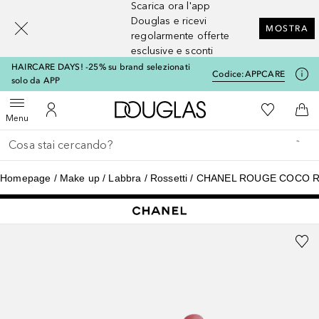
Scarica ora l'app
[navigation.slideout.screenreader]
Douglas e ricevi
MOSTRA
regolarmente offerte
esclusive e sconti
HAIRCARE DAYS! -25% su brand selezionati
Codice:
APPCARE
solo da APP
A Douglas Home
Alla Mia Li
Apri menu
Al Mio Account
Al 
Menu
Torna indietro
Esegui ricerca
Homepage
Make up
Labbra
Rossetti
CHANEL ROUGE COCO RO