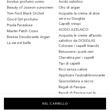
Invictus profumo uomo
Acido salicilico
Beauty of Joseon sunscreen
Olio di argan
Tom Ford Black Orchid
Acquista la crema di aloe
vera su Douglas
Good Girl profumo
Capelli crespi
Prada Paradoxe
ACIDO AZELAICO
Master Patch Cosrx
Acquista le creme all’acido
Breeze Deodorante Argan
salicilico da DOUGLAS
La vie est belle
Colorare i capelli bianchi
Rimuovere i punti neri
Cheratina per i capelli
Tipi di capelli
Ricci senza calore
Applicare l'autoabbronzante
Spazzolatura a secco
Regali di Pasqua
Regali di Pasqua per le
donne
Regali di Pasqua per gli
NEL CARRELLO
uomini