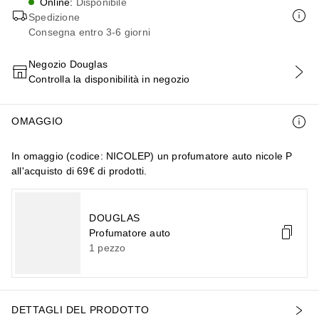
Online
:
Disponibile
Spedizione
Consegna entro 3-6 giorni
Negozio Douglas
Controlla la disponibilità in negozio
AGGIUNGI AL CARRELLO
OMAGGIO
In omaggio (codice: NICOLEP) un profumatore auto nicole P
all'acquisto di 69€ di prodotti.
DOUGLAS
Profumatore auto
1
pezzo
8 LAKE) | CI 77163 (BISMUTH OXYCHLORIDE) | CI 77491, | C
DETTAGLI DEL PRODOTTO