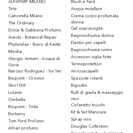
ALFAPARF MILANO
Blush e Fard
Tirtir
Acqua micellare
Camomilla Milano
Crema corpo profumata
donna
The Ordinary
Gel sopracciglia
Dolce & Gabbana Profumo
Bagnoschiuma donna
Aveda - Botanical Repair
Elastici per capelli
Phytorelax - Burro di Karitè
Bagnoschiuma uomo
Missha
Accessori ciglia finte
Giorgio Armani - Acqua di
Termoprotettori
Gioia
Narciso Rodriguez - for her
Arricciacapelli
Biopoint - Orovivo
Spazzole rotanti
Skin1004
Bigodini
Lolavie
Rulli di giada & massaggio
viso
Orebella
Cofanetto trucchi
Biopoint - Tinta
Kit & Set Manicure
Burberry
Spray viso
Tom Ford Profumo
Douglas Collection
Afnan profumo