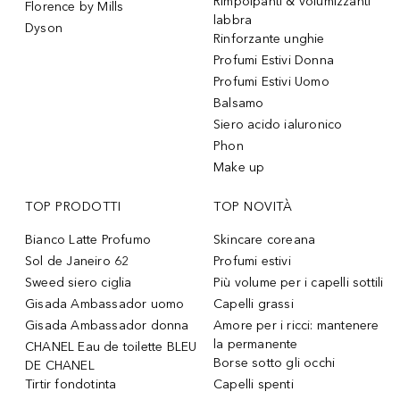
Rimpolpanti & volumizzanti
Florence by Mills
labbra
Dyson
Rinforzante unghie
Profumi Estivi Donna
Profumi Estivi Uomo
Balsamo
Siero acido ialuronico
Phon
Make up
TOP PRODOTTI
TOP NOVITÀ
Bianco Latte Profumo
Skincare coreana
Sol de Janeiro 62
Profumi estivi
Sweed siero ciglia
Più volume per i capelli sottili
Gisada Ambassador uomo
Capelli grassi
Gisada Ambassador donna
Amore per i ricci: mantenere
la permanente
CHANEL Eau de toilette BLEU
Borse sotto gli occhi
DE CHANEL
Tirtir fondotinta
Capelli spenti