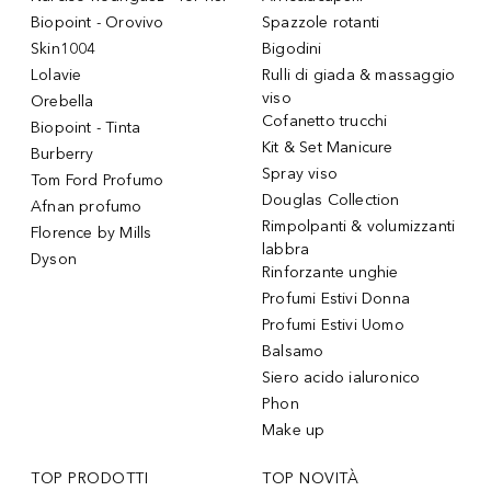
Biopoint - Orovivo
Spazzole rotanti
Skin1004
Bigodini
Lolavie
Rulli di giada & massaggio
viso
Orebella
Cofanetto trucchi
Biopoint - Tinta
Kit & Set Manicure
Burberry
Spray viso
Tom Ford Profumo
Douglas Collection
Afnan profumo
Rimpolpanti & volumizzanti
Florence by Mills
labbra
Dyson
Rinforzante unghie
Profumi Estivi Donna
Profumi Estivi Uomo
Balsamo
Siero acido ialuronico
Phon
Make up
TOP PRODOTTI
TOP NOVITÀ