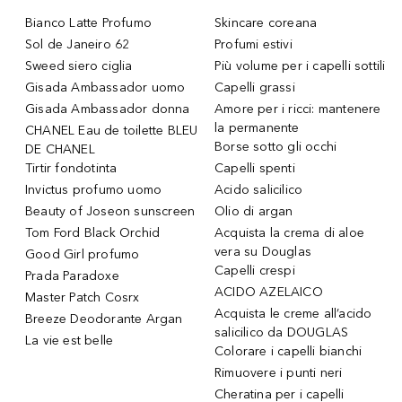
Bianco Latte Profumo
Skincare coreana
Sol de Janeiro 62
Profumi estivi
Sweed siero ciglia
Più volume per i capelli sottili
Gisada Ambassador uomo
Capelli grassi
Gisada Ambassador donna
Amore per i ricci: mantenere
la permanente
CHANEL Eau de toilette BLEU
Borse sotto gli occhi
DE CHANEL
Tirtir fondotinta
Capelli spenti
Invictus profumo uomo
Acido salicilico
Beauty of Joseon sunscreen
Olio di argan
Tom Ford Black Orchid
Acquista la crema di aloe
vera su Douglas
Good Girl profumo
Capelli crespi
Prada Paradoxe
ACIDO AZELAICO
Master Patch Cosrx
Acquista le creme all’acido
Breeze Deodorante Argan
salicilico da DOUGLAS
La vie est belle
Colorare i capelli bianchi
Rimuovere i punti neri
Cheratina per i capelli