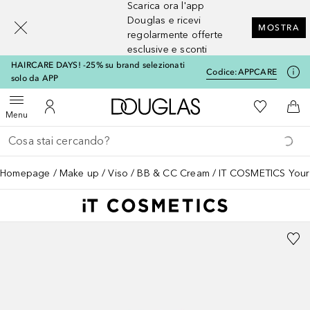
Scarica ora l'app
[navigation.slideout.screenreader]
Douglas e ricevi
MOSTRA
regolarmente offerte
esclusive e sconti
HAIRCARE DAYS! -25% su brand selezionati
Codice:
APPCARE
solo da APP
A Douglas Home
Alla Mia Li
Apri menu
Al Mio Account
Al 
Menu
Torna indietro
Esegui ricerca
Homepage
Make up
Viso
BB & CC Cream
IT COSMETICS Your 