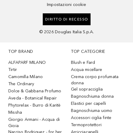
Impostazioni cookie
DIRITTO DI RECESSO
©
2026
Douglas Italia S.p.A.
TOP BRAND
TOP CATEGORIE
ALFAPARF MILANO
Blush e Fard
Tirtir
Acqua micellare
Camomilla Milano
Crema corpo profumata
donna
The Ordinary
Gel sopracciglia
Dolce & Gabbana Profumo
Bagnoschiuma donna
Aveda - Botanical Repair
Elastici per capelli
Phytorelax - Burro di Karitè
Bagnoschiuma uomo
Missha
Accessori ciglia finte
Giorgio Armani - Acqua di
Termoprotettori
Gioia
Narciso Rodriguez - for her
Arricciacapelli