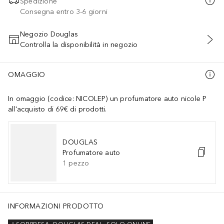
Spedizione
Consegna entro 3-6 giorni
Negozio Douglas
Controlla la disponibilità in negozio
AGGIUNGI AL CARRELLO
OMAGGIO
In omaggio (codice: NICOLEP) un profumatore auto nicole P
all'acquisto di 69€ di prodotti.
DOUGLAS
Profumatore auto
1
pezzo
o con sottotono caldo e giallo • Light Medium— incarnato chiaro/medio
INFORMAZIONI PRODOTTO