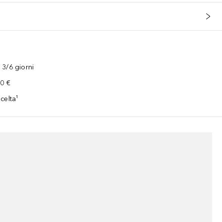
3/6 giorni
00 €
celta¹