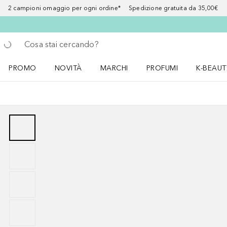
2 campioni omaggio per ogni ordine* Spedizione gratuita da 35,00€
Torna indietro
Esegui ricerca
PROMO
NOVITÀ
MARCHI
PROFUMI
K-BEAUT
Apri il menu PROMO
Apri il menu NOVITÀ
Apri il menu MARCHI
Apri il menu Profumi
Apri il 