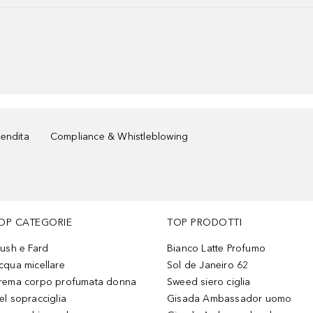
vendita
Compliance & Whistleblowing
OP CATEGORIE
TOP PRODOTTI
lush e Fard
Bianco Latte Profumo
cqua micellare
Sol de Janeiro 62
rema corpo profumata donna
Sweed siero ciglia
el sopracciglia
Gisada Ambassador uomo