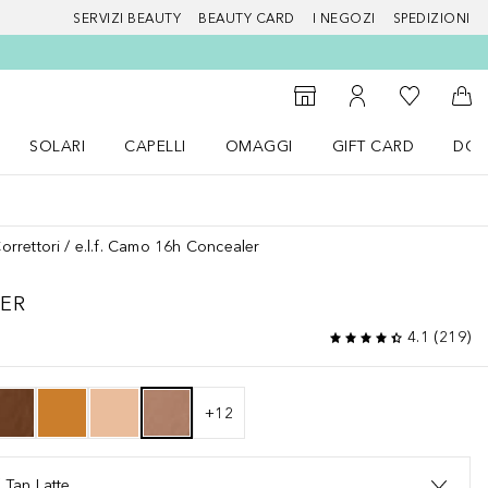
SERVIZI BEAUTY
BEAUTY CARD
I NEGOZI
SPEDIZIONI
Alla Mia Li
Storefinder
Al Mio Account
Al 
SOLARI
CAPELLI
OMAGGI
GIFT CARD
DOU
nu Make up
Apri il menu SOLARI
Apri il menu Capelli
Apri il menu OMAGGI
orrettori
e.l.f. Camo 16h Concealer
ER
4.1
(
219
)
+
12
 Tan Latte