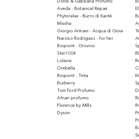
Dolce & Gabbana Profumo
B
Aveda - Botanical Repair
El
Phytorelax - Burro di Karitè
B
Missha
A
Giorgio Armani - Acqua di Gioia
T
Narciso Rodriguez - for her
Ar
Biopoint - Orovivo
S
Skin1004
B
Lolavie
R
Orebella
C
Biopoint - Tinta
K
Burberry
S
Tom Ford Profumo
D
Afnan profumo
R
Florence by Mills
R
Dyson
P
P
B
S