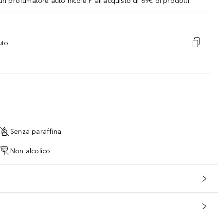
 profumatore auto nicole P all'acquisto di 69€ di prodotti.
uto
Senza paraffina
Non alcolico