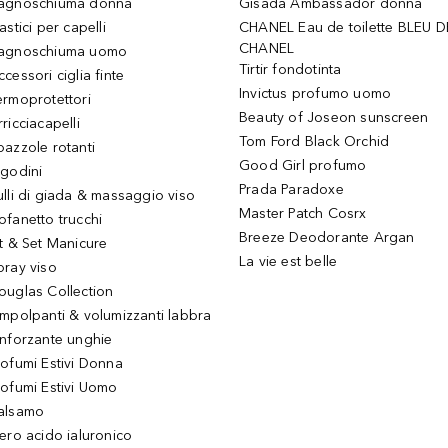
agnoschiuma donna
Gisada Ambassador donna
astici per capelli
CHANEL Eau de toilette BLEU D
CHANEL
agnoschiuma uomo
Tirtir fondotinta
ccessori ciglia finte
Invictus profumo uomo
ermoprotettori
Beauty of Joseon sunscreen
ricciacapelli
Tom Ford Black Orchid
pazzole rotanti
Good Girl profumo
igodini
Prada Paradoxe
ulli di giada & massaggio viso
Master Patch Cosrx
ofanetto trucchi
Breeze Deodorante Argan
it & Set Manicure
La vie est belle
pray viso
ouglas Collection
impolpanti & volumizzanti labbra
inforzante unghie
rofumi Estivi Donna
rofumi Estivi Uomo
alsamo
iero acido ialuronico