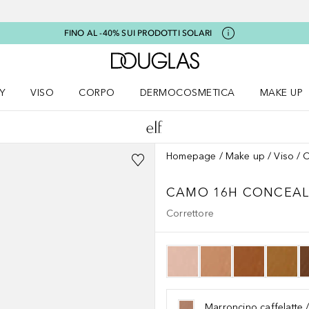
FINO AL -40% SUI PRODOTTI SOLARI
A Douglas Home
Y
VISO
CORPO
DERMOCOSMETICA
MAKE UP
menu K-BEAUTY
Apri il menu Viso
Apri il menu Corpo
Apri il menu DERMOCOSMETICA
Apri il me
Homepage
Make up
Viso
C
CAMO
16H CONCEAL
Correttore
Marroncino caffelatte /