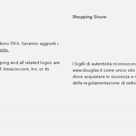
Shopping Sicuro
udono l’IVA. Saranno aggiunti i
orto.
ing and all related logos are
I Sigilli di autenticità riconosco
f Amazon.com, Inc. or its
www.douglas.it come unico sito 
dove acquistare in sicurezza e n
della regolamentazione di setto