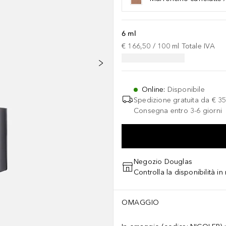
6 ml
€ 166,50
 / 
100
ml
Totale IVA
Online
:
Disponibile
Spedizione gratuita da
€ 35
Consegna entro 3-6 giorni
Negozio Douglas
Controlla la disponibilità i
OMAGGIO