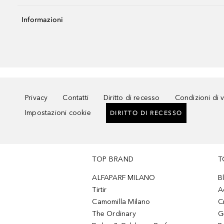
Informazioni
Privacy
Contatti
Diritto di recesso
Condizioni di 
Impostazioni cookie
DIRITTO DI RECESSO
TOP BRAND
T
ALFAPARF MILANO
B
Tirtir
A
Camomilla Milano
C
The Ordinary
G