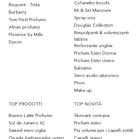
Cofanetto trucchi
Biopoint - Tinta
Kit & Set Manicure
Burberry
Spray viso
Tom Ford Profumo
Douglas Collection
Afnan profumo
Rimpolpanti & volumizzanti
Florence by Mills
labbra
Dyson
Rinforzante unghie
Profumi Estivi Donna
Profumi Estivi Uomo
Balsamo
Siero acido ialuronico
Phon
Make up
TOP PRODOTTI
TOP NOVITÀ
Bianco Latte Profumo
Skincare coreana
Sol de Janeiro 62
Profumi estivi
Sweed siero ciglia
Più volume per i capelli sottili
Gisada Ambassador uomo
Capelli grassi