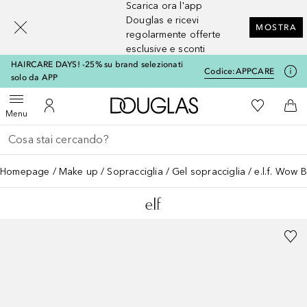
Scarica ora l'app
[navigation.slideout.screenreader]
Douglas e ricevi
MOSTRA
regolarmente offerte
esclusive e sconti
HAIRCARE DAYS! -25% su brand selezionati
Codice:
APPCARE
solo da APP
A Douglas Home
Alla Mia Li
Apri menu
Al Mio Account
Al 
Menu
Torna indietro
Esegui ricerca
Homepage
Make up
Sopracciglia
Gel sopracciglia
e.l.f. Wow 