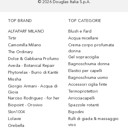
©
2026
Douglas Italia S.p.A.
TOP BRAND
TOP CATEGORIE
ALFAPARF MILANO
Blush e Fard
Tirtir
Acqua micellare
Camomilla Milano
Crema corpo profumata
donna
The Ordinary
Gel sopracciglia
Dolce & Gabbana Profumo
Bagnoschiuma donna
Aveda - Botanical Repair
Elastici per capelli
Phytorelax - Burro di Karitè
Bagnoschiuma uomo
Missha
Accessori ciglia finte
Giorgio Armani - Acqua di
Termoprotettori
Gioia
Narciso Rodriguez - for her
Arricciacapelli
Biopoint - Orovivo
Spazzole rotanti
Skin1004
Bigodini
Lolavie
Rulli di giada & massaggio
viso
Orebella