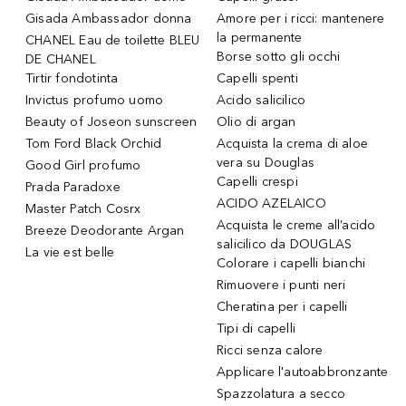
Gisada Ambassador donna
Amore per i ricci: mantenere
la permanente
CHANEL Eau de toilette BLEU
Borse sotto gli occhi
DE CHANEL
Tirtir fondotinta
Capelli spenti
Invictus profumo uomo
Acido salicilico
Beauty of Joseon sunscreen
Olio di argan
Tom Ford Black Orchid
Acquista la crema di aloe
vera su Douglas
Good Girl profumo
Capelli crespi
Prada Paradoxe
ACIDO AZELAICO
Master Patch Cosrx
Acquista le creme all’acido
Breeze Deodorante Argan
salicilico da DOUGLAS
La vie est belle
Colorare i capelli bianchi
Rimuovere i punti neri
Cheratina per i capelli
Tipi di capelli
Ricci senza calore
Applicare l'autoabbronzante
Spazzolatura a secco