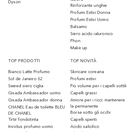
Dyson
Rinforzante unghie
Profumi Estivi Donna
Profumi Estivi Uomo
Balsamo
Siero acido ialuronico
Phon
Make up
TOP PRODOTTI
TOP NOVITÀ
Bianco Latte Profumo
Skincare coreana
Sol de Janeiro 62
Profumi estivi
Sweed siero ciglia
Più volume per i capelli sottili
Gisada Ambassador uomo
Capelli grassi
Gisada Ambassador donna
Amore per i ricci: mantenere
la permanente
CHANEL Eau de toilette BLEU
Borse sotto gli occhi
DE CHANEL
Tirtir fondotinta
Capelli spenti
Invictus profumo uomo
Acido salicilico