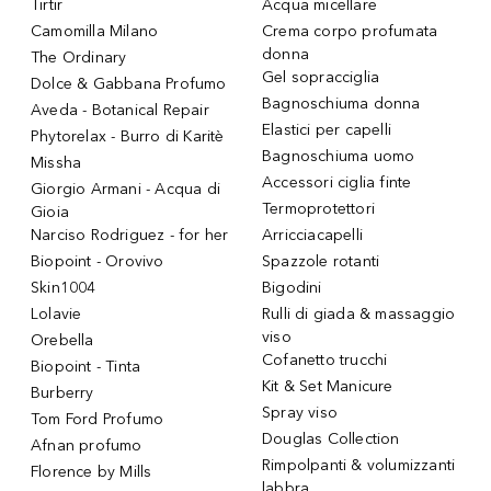
Tirtir
Acqua micellare
Camomilla Milano
Crema corpo profumata
donna
The Ordinary
Gel sopracciglia
Dolce & Gabbana Profumo
Bagnoschiuma donna
Aveda - Botanical Repair
Elastici per capelli
Phytorelax - Burro di Karitè
Bagnoschiuma uomo
Missha
Accessori ciglia finte
Giorgio Armani - Acqua di
Termoprotettori
Gioia
Narciso Rodriguez - for her
Arricciacapelli
Biopoint - Orovivo
Spazzole rotanti
Skin1004
Bigodini
Lolavie
Rulli di giada & massaggio
viso
Orebella
Cofanetto trucchi
Biopoint - Tinta
Kit & Set Manicure
Burberry
Spray viso
Tom Ford Profumo
Douglas Collection
Afnan profumo
Rimpolpanti & volumizzanti
Florence by Mills
labbra