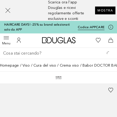
Scarica ora l'app
[navigation.slideout.screenreader]
Douglas e ricevi
MOSTRA
regolarmente offerte
esclusive e sconti
HAIRCARE DAYS! -25% su brand selezionati
Codice:
APPCARE
solo da APP
A Douglas Home
Alla Mia Li
Apri menu
Al Mio Account
Al 
Menu
Torna indietro
Esegui ricerca
Homepage
Viso
Cura del viso
Crema viso
Babor DOCTOR BABO