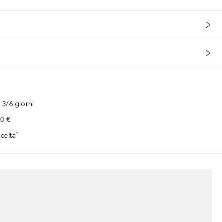
3/6 giorni
00 €
celta¹