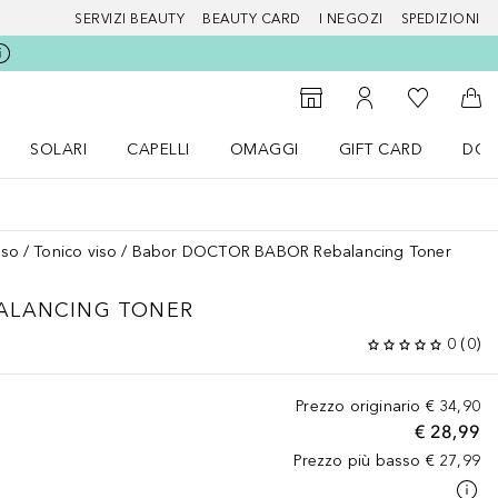
SERVIZI BEAUTY
BEAUTY CARD
I NEGOZI
SPEDIZIONI
Alla Mia Li
Storefinder
Al Mio Account
Al 
SOLARI
CAPELLI
OMAGGI
GIFT CARD
DOU
nu Make up
Apri il menu SOLARI
Apri il menu Capelli
Apri il menu OMAGGI
iso
Tonico viso
Babor DOCTOR BABOR Rebalancing Toner
ALANCING TONER
0
(
0
)
Prezzo originario
€ 34,90
€ 28,99
Prezzo più basso
€ 27,99