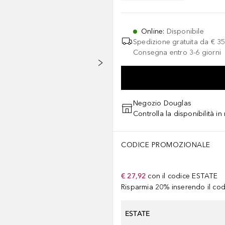
Online
:
Disponibile
Spedizione gratuita da
€ 35
Consegna entro 3-6 giorni
Negozio Douglas
Controlla la disponibilità i
CODICE PROMOZIONALE
€ 27,92
con il codice
ESTATE
Risparmia 20% inserendo il codi
ESTATE