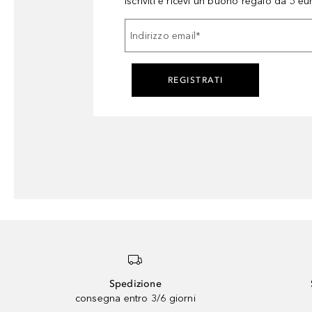
Iscriviti e ricevi un buono regalo da 5 eu
Indirizzo email
*
REGISTRATI
Spedizione
consegna entro 3/6 giorni