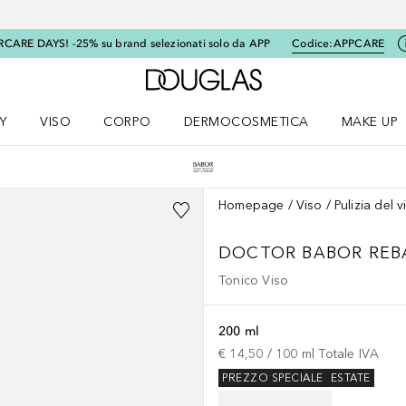
RCARE DAYS! -25% su brand selezionati solo da APP
Codice:
APPCARE
A Douglas Home
Y
VISO
CORPO
DERMOCOSMETICA
MAKE UP
menu K-BEAUTY
Apri il menu Viso
Apri il menu Corpo
Apri il menu DERMOCOSMETICA
Apri il me
Homepage
Viso
Pulizia del v
DOCTOR BABOR
REB
Tonico Viso
200 ml
€ 14,50
 / 
100
ml
Totale IVA
PREZZO SPECIALE
ESTATE