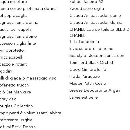
cqua micellare
Sol de Janeiro 62
rema corpo profumata donna
Sweed siero ciglia
el sopracciglia
Gisada Ambassador uomo
agnoschiuma donna
Gisada Ambassador donna
astici per capelli
CHANEL Eau de toilette BLEU D
CHANEL
agnoschiuma uomo
Tirtir fondotinta
ccessori ciglia finte
Invictus profumo uomo
ermoprotettori
Beauty of Joseon sunscreen
ricciacapelli
Tom Ford Black Orchid
pazzole rotanti
Good Girl profumo
igodini
Prada Paradoxe
ulli di giada & massaggio viso
Master Patch Cosrx
ofanetto trucchi
Breeze Deodorante Argan
it & Set Manicure
La vie est belle
pray viso
ouglas Collection
impolpanti & volumizzanti labbra
inforzante unghie
rofumi Estivi Donna