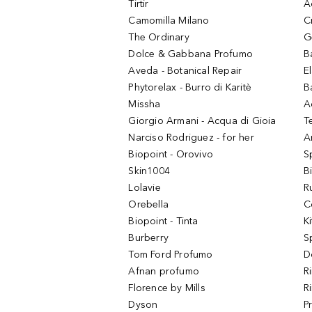
Tirtir
A
Camomilla Milano
C
The Ordinary
G
Dolce & Gabbana Profumo
B
Aveda - Botanical Repair
El
Phytorelax - Burro di Karitè
B
Missha
A
Giorgio Armani - Acqua di Gioia
T
Narciso Rodriguez - for her
Ar
Biopoint - Orovivo
S
Skin1004
B
Lolavie
R
Orebella
C
Biopoint - Tinta
K
Burberry
S
Tom Ford Profumo
D
Afnan profumo
R
Florence by Mills
R
Dyson
P