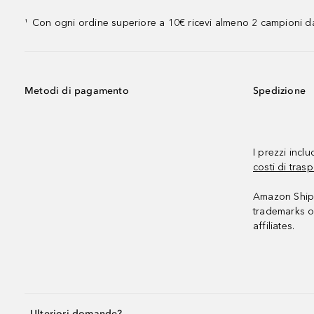
Con ogni ordine superiore a 10€ ricevi almeno 2 campioni da
¹
Metodi di pagamento
Spedizione
I prezzi incl
costi di trasp
Amazon Shipp
trademarks o
affiliates.
Ulteriori domande?