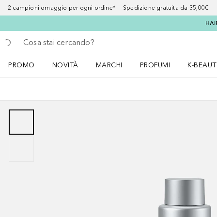
2 campioni omaggio per ogni ordine* Spedizione gratuita da 35,00€
HAI
Torna indietro
Esegui ricerca
PROMO
NOVITÀ
MARCHI
PROFUMI
K-BEAUT
Apri il menu PROMO
Apri il menu NOVITÀ
Apri il menu MARCHI
Apri il menu Profumi
Apri il 