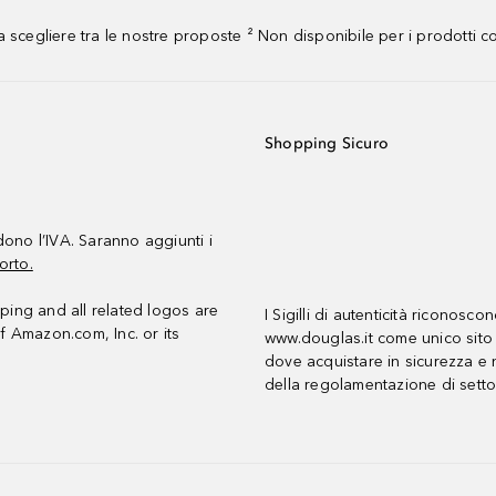
 scegliere tra le nostre proposte ² Non disponibile per i prodotti 
Shopping Sicuro
udono l’IVA. Saranno aggiunti i
orto.
ing and all related logos are
I Sigilli di autenticità riconosco
f Amazon.com, Inc. or its
www.douglas.it come unico sito 
dove acquistare in sicurezza e n
della regolamentazione di setto