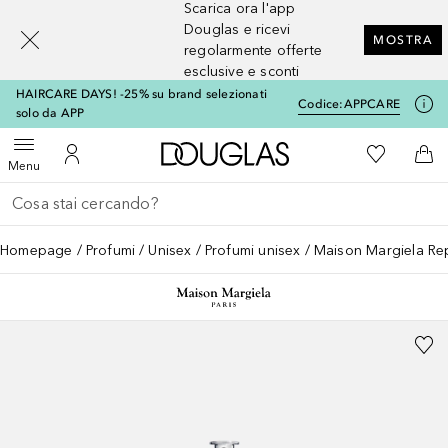
Scarica ora l'app
[navigation.slideout.screenreader]
Douglas e ricevi
MOSTRA
regolarmente offerte
esclusive e sconti
HAIRCARE DAYS! -25% su brand selezionati
Codice:
APPCARE
solo da APP
A Douglas Home
Alla Mia Li
Apri menu
Al Mio Account
Al 
Menu
Torna indietro
Esegui ricerca
Homepage
Profumi
Unisex
Profumi unisex
Maison Margiela Rep