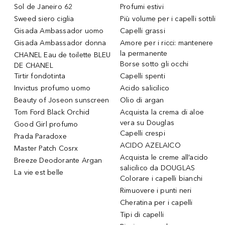
Sol de Janeiro 62
Profumi estivi
Sweed siero ciglia
Più volume per i capelli sottili
Gisada Ambassador uomo
Capelli grassi
Gisada Ambassador donna
Amore per i ricci: mantenere
la permanente
CHANEL Eau de toilette BLEU
Borse sotto gli occhi
DE CHANEL
Tirtir fondotinta
Capelli spenti
Invictus profumo uomo
Acido salicilico
Beauty of Joseon sunscreen
Olio di argan
Tom Ford Black Orchid
Acquista la crema di aloe
vera su Douglas
Good Girl profumo
Capelli crespi
Prada Paradoxe
ACIDO AZELAICO
Master Patch Cosrx
Acquista le creme all’acido
Breeze Deodorante Argan
salicilico da DOUGLAS
La vie est belle
Colorare i capelli bianchi
Rimuovere i punti neri
Cheratina per i capelli
Tipi di capelli