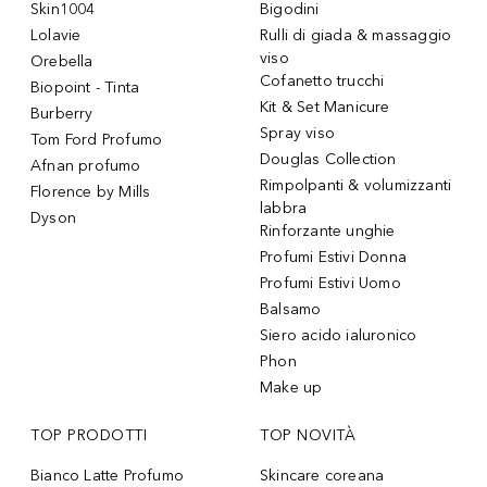
Skin1004
Bigodini
Lolavie
Rulli di giada & massaggio
viso
Orebella
Cofanetto trucchi
Biopoint - Tinta
Kit & Set Manicure
Burberry
Spray viso
Tom Ford Profumo
Douglas Collection
Afnan profumo
Rimpolpanti & volumizzanti
Florence by Mills
labbra
Dyson
Rinforzante unghie
Profumi Estivi Donna
Profumi Estivi Uomo
Balsamo
Siero acido ialuronico
Phon
Make up
TOP PRODOTTI
TOP NOVITÀ
Bianco Latte Profumo
Skincare coreana