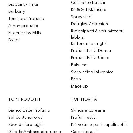
Cofanetto trucchi
Biopoint - Tinta
Kit & Set Manicure
Burberry
Spray viso
Tom Ford Profumo
Douglas Collection
Afnan profumo
Rimpolpanti & volumizzanti
Florence by Mills
labbra
Dyson
Rinforzante unghie
Profumi Estivi Donna
Profumi Estivi Uomo
Balsamo
Siero acido ialuronico
Phon
Make up
TOP PRODOTTI
TOP NOVITÀ
Bianco Latte Profumo
Skincare coreana
Sol de Janeiro 62
Profumi estivi
Sweed siero ciglia
Più volume per i capelli sottili
Gisada Ambassador uomo
Capelli grassi