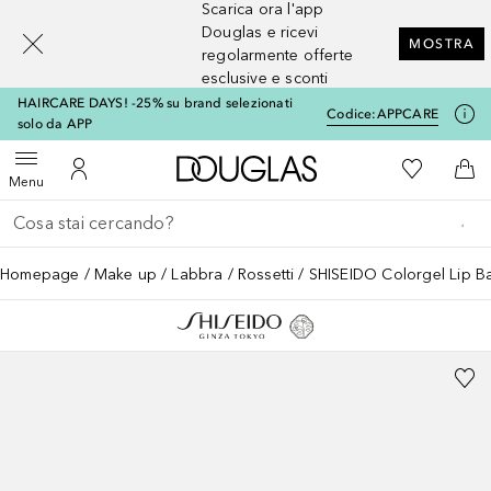
Scarica ora l'app
[navigation.slideout.screenreader]
Douglas e ricevi
MOSTRA
regolarmente offerte
esclusive e sconti
HAIRCARE DAYS! -25% su brand selezionati
Codice:
APPCARE
solo da APP
A Douglas Home
Alla Mia Li
Apri menu
Al Mio Account
Al 
Menu
Torna indietro
Esegui ricerca
Homepage
Make up
Labbra
Rossetti
SHISEIDO Colorgel Lip B