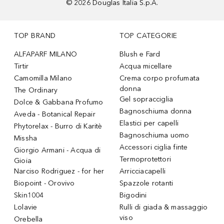
©
2026
Douglas Italia S.p.A.
TOP BRAND
TOP CATEGORIE
ALFAPARF MILANO
Blush e Fard
Tirtir
Acqua micellare
Camomilla Milano
Crema corpo profumata
donna
The Ordinary
Gel sopracciglia
Dolce & Gabbana Profumo
Bagnoschiuma donna
Aveda - Botanical Repair
Elastici per capelli
Phytorelax - Burro di Karitè
Bagnoschiuma uomo
Missha
Accessori ciglia finte
Giorgio Armani - Acqua di
Termoprotettori
Gioia
Narciso Rodriguez - for her
Arricciacapelli
Biopoint - Orovivo
Spazzole rotanti
Skin1004
Bigodini
Lolavie
Rulli di giada & massaggio
viso
Orebella