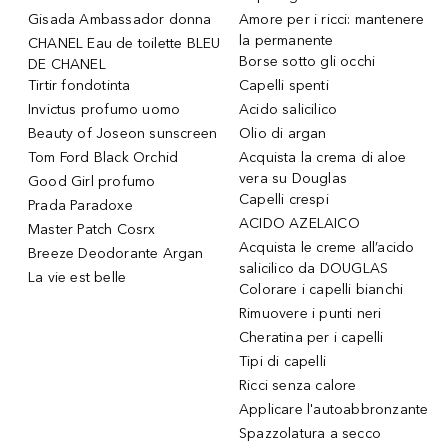
Gisada Ambassador donna
Amore per i ricci: mantenere
la permanente
CHANEL Eau de toilette BLEU
Borse sotto gli occhi
DE CHANEL
Tirtir fondotinta
Capelli spenti
Invictus profumo uomo
Acido salicilico
Beauty of Joseon sunscreen
Olio di argan
Tom Ford Black Orchid
Acquista la crema di aloe
vera su Douglas
Good Girl profumo
Capelli crespi
Prada Paradoxe
ACIDO AZELAICO
Master Patch Cosrx
Acquista le creme all’acido
Breeze Deodorante Argan
salicilico da DOUGLAS
La vie est belle
Colorare i capelli bianchi
Rimuovere i punti neri
Cheratina per i capelli
Tipi di capelli
Ricci senza calore
Applicare l'autoabbronzante
Spazzolatura a secco