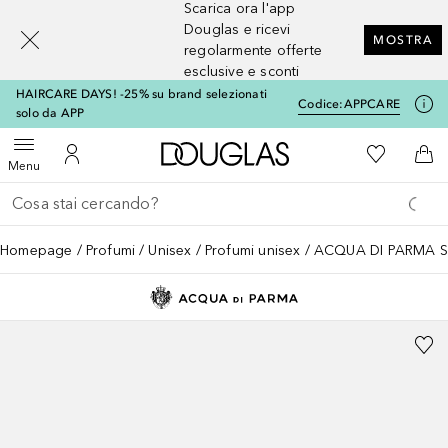
Scarica ora l'app
[navigation.slideout.screenreader]
Douglas e ricevi
MOSTRA
regolarmente offerte
esclusive e sconti
HAIRCARE DAYS! -25% su brand selezionati
Codice:
APPCARE
solo da APP
A Douglas Home
Alla Mia Li
Apri menu
Al Mio Account
Al 
Menu
Torna indietro
Esegui ricerca
Homepage
Profumi
Unisex
Profumi unisex
ACQUA DI PARMA Si