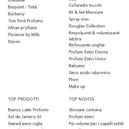
Orebella
Cofanetto trucchi
Biopoint - Tinta
Kit & Set Manicure
Burberry
Spray viso
Tom Ford Profumo
Douglas Collection
Afnan profumo
Rimpolpanti & volumizzanti
Florence by Mills
labbra
Dyson
Rinforzante unghie
Profumi Estivi Donna
Profumi Estivi Uomo
Balsamo
Siero acido ialuronico
Phon
Make up
TOP PRODOTTI
TOP NOVITÀ
Bianco Latte Profumo
Skincare coreana
Sol de Janeiro 62
Profumi estivi
Sweed siero ciglia
Più volume per i capelli sottili