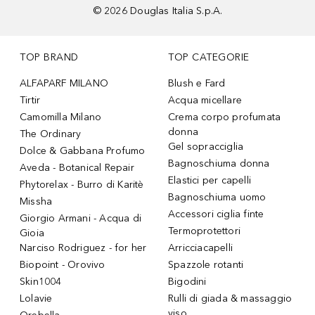
©
2026
Douglas Italia S.p.A.
TOP BRAND
TOP CATEGORIE
ALFAPARF MILANO
Blush e Fard
Tirtir
Acqua micellare
Camomilla Milano
Crema corpo profumata
donna
The Ordinary
Gel sopracciglia
Dolce & Gabbana Profumo
Bagnoschiuma donna
Aveda - Botanical Repair
Elastici per capelli
Phytorelax - Burro di Karitè
Bagnoschiuma uomo
Missha
Accessori ciglia finte
Giorgio Armani - Acqua di
Termoprotettori
Gioia
Narciso Rodriguez - for her
Arricciacapelli
Biopoint - Orovivo
Spazzole rotanti
Skin1004
Bigodini
Lolavie
Rulli di giada & massaggio
viso