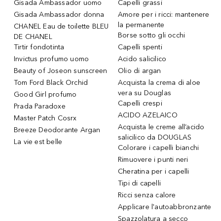
Gisada Ambassador uomo
Capelli grassi
Gisada Ambassador donna
Amore per i ricci: mantenere
la permanente
CHANEL Eau de toilette BLEU
Borse sotto gli occhi
DE CHANEL
Tirtir fondotinta
Capelli spenti
Invictus profumo uomo
Acido salicilico
Beauty of Joseon sunscreen
Olio di argan
Tom Ford Black Orchid
Acquista la crema di aloe
vera su Douglas
Good Girl profumo
Capelli crespi
Prada Paradoxe
ACIDO AZELAICO
Master Patch Cosrx
Acquista le creme all’acido
Breeze Deodorante Argan
salicilico da DOUGLAS
La vie est belle
Colorare i capelli bianchi
Rimuovere i punti neri
Cheratina per i capelli
Tipi di capelli
Ricci senza calore
Applicare l'autoabbronzante
Spazzolatura a secco