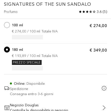
SIGNATURES OF THE SUN
SANDALO
Profumo
3.6
(
5
)
100 ml
€ 274,00
€ 274,00
 / 
100
ml
Totale IVA
180 ml
€ 349,00
€ 193,89
 / 
100
ml
Totale IVA
PREZZO SPECIALE
Online
:
Disponibile
Spedizione
Consegna entro 3-6 giorni
Negozio Douglas
Controlla la disponibilità in negozio
AGGIUNGI AL CARRELLO