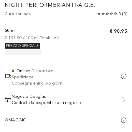
NIGHT PERFORMER
ANTI-A.G.E.
Cura anti-age
0
(
0
)
50 ml
€ 98,95
€ 197,90
 / 
100
ml
Totale IVA
PREZZO SPECIALE
Online
:
Disponibile
Spedizione
Consegna entro 3-6 giorni
Negozio Douglas
Controlla la disponibilità in negozio
AGGIUNGI AL CARRELLO
OMAGGIO