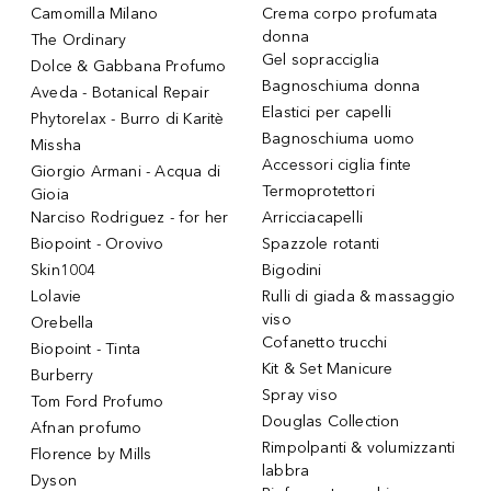
Camomilla Milano
Crema corpo profumata
donna
The Ordinary
Gel sopracciglia
Dolce & Gabbana Profumo
Bagnoschiuma donna
Aveda - Botanical Repair
Elastici per capelli
Phytorelax - Burro di Karitè
Bagnoschiuma uomo
Missha
Accessori ciglia finte
Giorgio Armani - Acqua di
Termoprotettori
Gioia
Narciso Rodriguez - for her
Arricciacapelli
Biopoint - Orovivo
Spazzole rotanti
Skin1004
Bigodini
Lolavie
Rulli di giada & massaggio
viso
Orebella
Cofanetto trucchi
Biopoint - Tinta
Kit & Set Manicure
Burberry
Spray viso
Tom Ford Profumo
Douglas Collection
Afnan profumo
Rimpolpanti & volumizzanti
Florence by Mills
labbra
Dyson