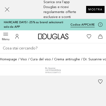
Scarica ora l'app
[navigation.slideout.screenreader]
Douglas e ricevi
MOSTRA
regolarmente offerte
esclusive e sconti
HAIRCARE DAYS! -25% su brand selezionati
Codice:
APPCARE
solo da APP
A Douglas Home
Alla Mia Li
Apri menu
Al Mio Account
Al 
Menu
Torna indietro
Esegui ricerca
Homepage
Viso
Cura del viso
Crema antirughe
Dr. Susanne v