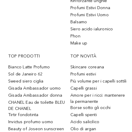
Rinforzante unghie
Profumi Estivi Donna
Profumi Estivi Uomo
Balsamo
Siero acido ialuronico
Phon
Make up
TOP PRODOTTI
TOP NOVITÀ
Bianco Latte Profumo
Skincare coreana
Sol de Janeiro 62
Profumi estivi
Sweed siero ciglia
Più volume per i capelli sottili
Gisada Ambassador uomo
Capelli grassi
Gisada Ambassador donna
Amore per i ricci: mantenere
la permanente
CHANEL Eau de toilette BLEU
Borse sotto gli occhi
DE CHANEL
Tirtir fondotinta
Capelli spenti
Invictus profumo uomo
Acido salicilico
Beauty of Joseon sunscreen
Olio di argan