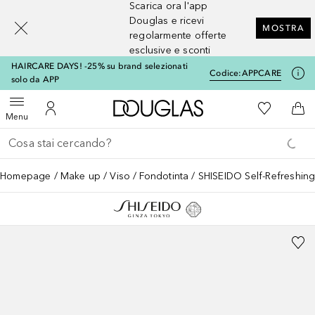
Scarica ora l'app
[navigation.slideout.screenreader]
Douglas e ricevi
MOSTRA
regolarmente offerte
esclusive e sconti
HAIRCARE DAYS! -25% su brand selezionati
Codice:
APPCARE
solo da APP
A Douglas Home
Alla Mia Li
Apri menu
Al Mio Account
Al 
Menu
Torna indietro
Esegui ricerca
Homepage
Make up
Viso
Fondotinta
SHISEIDO Self-Refreshin