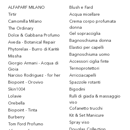
ALFAPARF MILANO
Blush e Fard
Tirtir
Acqua micellare
Camomilla Milano
Crema corpo profumata
donna
The Ordinary
Gel sopracciglia
Dolce & Gabbana Profumo
Bagnoschiuma donna
Aveda - Botanical Repair
Elastici per capelli
Phytorelax - Burro di Karitè
Bagnoschiuma uomo
Missha
Accessori ciglia finte
Giorgio Armani - Acqua di
Termoprotettori
Gioia
Narciso Rodriguez - for her
Arricciacapelli
Biopoint - Orovivo
Spazzole rotanti
Skin1004
Bigodini
Lolavie
Rulli di giada & massaggio
viso
Orebella
Cofanetto trucchi
Biopoint - Tinta
Kit & Set Manicure
Burberry
Spray viso
Tom Ford Profumo
Douglas Collection