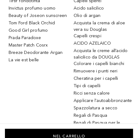
Tirtir fondotinta
Capelli spenti
Invictus profumo uomo
Acido salicilico
Beauty of Joseon sunscreen
Olio di argan
Tom Ford Black Orchid
Acquista la crema di aloe
vera su Douglas
Good Girl profumo
Capelli crespi
Prada Paradoxe
ACIDO AZELAICO
Master Patch Cosrx
Acquista le creme all’acido
Breeze Deodorante Argan
salicilico da DOUGLAS
La vie est belle
Colorare i capelli bianchi
Rimuovere i punti neri
Cheratina per i capelli
Tipi di capelli
Ricci senza calore
Applicare l'autoabbronzante
Spazzolatura a secco
Regali di Pasqua
Regali di Pasqua per le
donne
Regali di Pasqua per gli
NEL CARRELLO