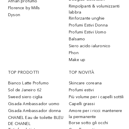
Afnan profumo
Rimpolpanti & volumizzanti
Florence by Mills
labbra
Dyson
Rinforzante unghie
Profumi Estivi Donna
Profumi Estivi Uomo
Balsamo
Siero acido ialuronico
Phon
Make up
TOP PRODOTTI
TOP NOVITÀ
Bianco Latte Profumo
Skincare coreana
Sol de Janeiro 62
Profumi estivi
Sweed siero ciglia
Più volume per i capelli sottili
Gisada Ambassador uomo
Capelli grassi
Gisada Ambassador donna
Amore per i ricci: mantenere
la permanente
CHANEL Eau de toilette BLEU
Borse sotto gli occhi
DE CHANEL