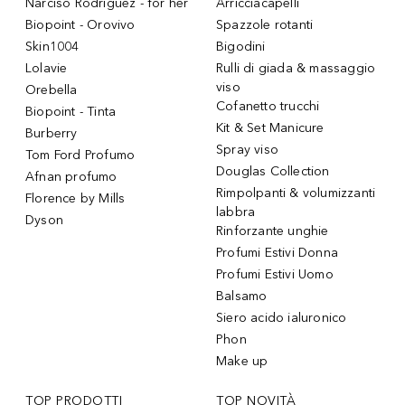
Narciso Rodriguez - for her
Arricciacapelli
Biopoint - Orovivo
Spazzole rotanti
Skin1004
Bigodini
Lolavie
Rulli di giada & massaggio
viso
Orebella
Cofanetto trucchi
Biopoint - Tinta
Kit & Set Manicure
Burberry
Spray viso
Tom Ford Profumo
Douglas Collection
Afnan profumo
Rimpolpanti & volumizzanti
Florence by Mills
labbra
Dyson
Rinforzante unghie
Profumi Estivi Donna
Profumi Estivi Uomo
Balsamo
Siero acido ialuronico
Phon
Make up
TOP PRODOTTI
TOP NOVITÀ