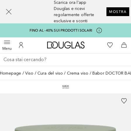
Scarica ora l'app
[navigation.slideout.screenreader]
Douglas e ricevi
MOSTRA
regolarmente offerte
esclusive e sconti
FINO AL -40% SUI PRODOTTI SOLARI
A Douglas Home
Alla Mia Li
Apri menu
Al Mio Account
Al 
Menu
Torna indietro
Esegui ricerca
Homepage
Viso
Cura del viso
Crema viso
Babor DOCTOR BAB