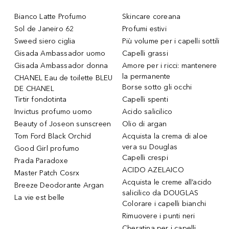
Bianco Latte Profumo
Skincare coreana
Sol de Janeiro 62
Profumi estivi
Sweed siero ciglia
Più volume per i capelli sottili
Gisada Ambassador uomo
Capelli grassi
Gisada Ambassador donna
Amore per i ricci: mantenere
la permanente
CHANEL Eau de toilette BLEU
Borse sotto gli occhi
DE CHANEL
Tirtir fondotinta
Capelli spenti
Invictus profumo uomo
Acido salicilico
Beauty of Joseon sunscreen
Olio di argan
Tom Ford Black Orchid
Acquista la crema di aloe
vera su Douglas
Good Girl profumo
Capelli crespi
Prada Paradoxe
ACIDO AZELAICO
Master Patch Cosrx
Acquista le creme all’acido
Breeze Deodorante Argan
salicilico da DOUGLAS
La vie est belle
Colorare i capelli bianchi
Rimuovere i punti neri
Cheratina per i capelli