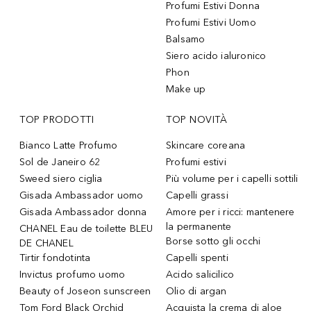
Profumi Estivi Donna
Profumi Estivi Uomo
Balsamo
Siero acido ialuronico
Phon
Make up
TOP PRODOTTI
TOP NOVITÀ
Bianco Latte Profumo
Skincare coreana
Sol de Janeiro 62
Profumi estivi
Sweed siero ciglia
Più volume per i capelli sottili
Gisada Ambassador uomo
Capelli grassi
Gisada Ambassador donna
Amore per i ricci: mantenere
la permanente
CHANEL Eau de toilette BLEU
Borse sotto gli occhi
DE CHANEL
Tirtir fondotinta
Capelli spenti
Invictus profumo uomo
Acido salicilico
Beauty of Joseon sunscreen
Olio di argan
Tom Ford Black Orchid
Acquista la crema di aloe