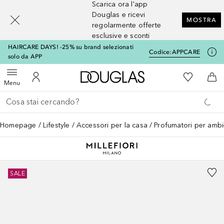
Scarica ora l'app
[navigation.slideout.screenreader]
Douglas e ricevi
MOSTRA
regolarmente offerte
esclusive e sconti
HAIRCARE DAYS! -25% su brand selezionati
Codice:
APPCARE
solo da APP
A Douglas Home
Alla Mia Li
Apri menu
Al Mio Account
Al 
Menu
Torna indietro
Esegui ricerca
Homepage
Lifestyle
Accessori per la casa
Profumatori per amb
SALE