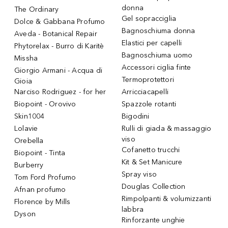
donna
The Ordinary
Gel sopracciglia
Dolce & Gabbana Profumo
Bagnoschiuma donna
Aveda - Botanical Repair
Elastici per capelli
Phytorelax - Burro di Karitè
Bagnoschiuma uomo
Missha
Accessori ciglia finte
Giorgio Armani - Acqua di
Termoprotettori
Gioia
Narciso Rodriguez - for her
Arricciacapelli
Biopoint - Orovivo
Spazzole rotanti
Skin1004
Bigodini
Lolavie
Rulli di giada & massaggio
viso
Orebella
Cofanetto trucchi
Biopoint - Tinta
Kit & Set Manicure
Burberry
Spray viso
Tom Ford Profumo
Douglas Collection
Afnan profumo
Rimpolpanti & volumizzanti
Florence by Mills
labbra
Dyson
Rinforzante unghie