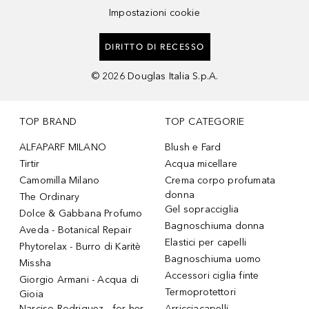
Impostazioni cookie
DIRITTO DI RECESSO
©
2026
Douglas Italia S.p.A.
TOP BRAND
TOP CATEGORIE
ALFAPARF MILANO
Blush e Fard
Tirtir
Acqua micellare
Camomilla Milano
Crema corpo profumata
donna
The Ordinary
Gel sopracciglia
Dolce & Gabbana Profumo
Bagnoschiuma donna
Aveda - Botanical Repair
Elastici per capelli
Phytorelax - Burro di Karitè
Bagnoschiuma uomo
Missha
Accessori ciglia finte
Giorgio Armani - Acqua di
Termoprotettori
Gioia
Narciso Rodriguez - for her
Arricciacapelli