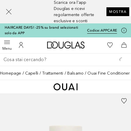
Scarica ora l'app
[navigation.slideout.screenreader]
Douglas e ricevi
MOSTRA
regolarmente offerte
esclusive e sconti
HAIRCARE DAYS! -25% su brand selezionati
Codice:
APPCARE
solo da APP
A Douglas Home
Alla Mia Li
Apri menu
Al Mio Account
Al 
Menu
Torna indietro
Esegui ricerca
Homepage
Capelli
Trattamenti
Balsamo
Ouai Fine Conditioner