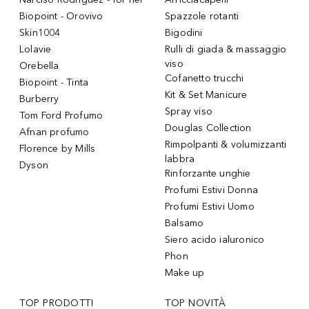
Biopoint - Orovivo
Spazzole rotanti
Skin1004
Bigodini
Lolavie
Rulli di giada & massaggio
viso
Orebella
Cofanetto trucchi
Biopoint - Tinta
Kit & Set Manicure
Burberry
Spray viso
Tom Ford Profumo
Douglas Collection
Afnan profumo
Rimpolpanti & volumizzanti
Florence by Mills
labbra
Dyson
Rinforzante unghie
Profumi Estivi Donna
Profumi Estivi Uomo
Balsamo
Siero acido ialuronico
Phon
Make up
TOP PRODOTTI
TOP NOVITÀ