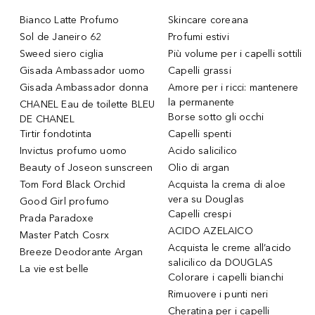
Bianco Latte Profumo
Skincare coreana
Sol de Janeiro 62
Profumi estivi
Sweed siero ciglia
Più volume per i capelli sottili
Gisada Ambassador uomo
Capelli grassi
Gisada Ambassador donna
Amore per i ricci: mantenere
la permanente
CHANEL Eau de toilette BLEU
Borse sotto gli occhi
DE CHANEL
Tirtir fondotinta
Capelli spenti
Invictus profumo uomo
Acido salicilico
Beauty of Joseon sunscreen
Olio di argan
Tom Ford Black Orchid
Acquista la crema di aloe
vera su Douglas
Good Girl profumo
Capelli crespi
Prada Paradoxe
ACIDO AZELAICO
Master Patch Cosrx
Acquista le creme all’acido
Breeze Deodorante Argan
salicilico da DOUGLAS
La vie est belle
Colorare i capelli bianchi
Rimuovere i punti neri
Cheratina per i capelli