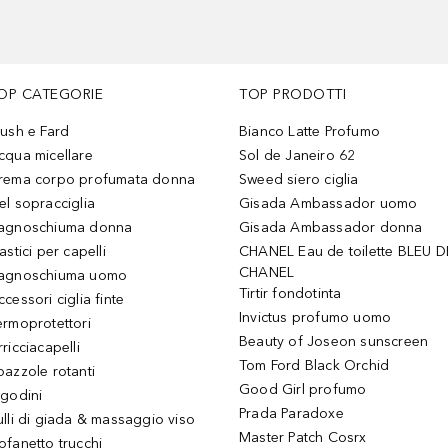
OP CATEGORIE
TOP PRODOTTI
lush e Fard
Bianco Latte Profumo
cqua micellare
Sol de Janeiro 62
rema corpo profumata donna
Sweed siero ciglia
el sopracciglia
Gisada Ambassador uomo
agnoschiuma donna
Gisada Ambassador donna
astici per capelli
CHANEL Eau de toilette BLEU D
CHANEL
agnoschiuma uomo
Tirtir fondotinta
ccessori ciglia finte
Invictus profumo uomo
ermoprotettori
Beauty of Joseon sunscreen
ricciacapelli
Tom Ford Black Orchid
pazzole rotanti
Good Girl profumo
igodini
Prada Paradoxe
ulli di giada & massaggio viso
Master Patch Cosrx
ofanetto trucchi