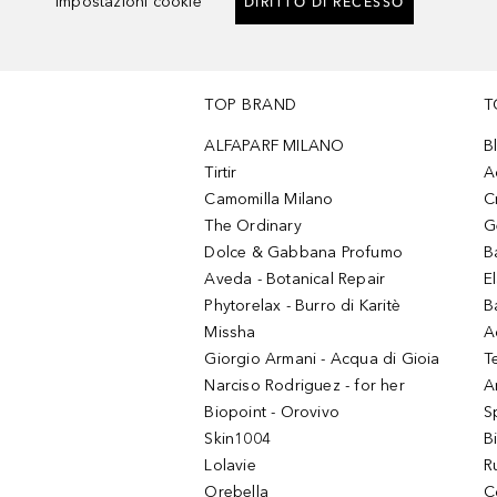
Impostazioni cookie
DIRITTO DI RECESSO
TOP BRAND
T
ALFAPARF MILANO
B
Tirtir
A
Camomilla Milano
C
The Ordinary
G
Dolce & Gabbana Profumo
B
Aveda - Botanical Repair
El
Phytorelax - Burro di Karitè
B
Missha
A
Giorgio Armani - Acqua di Gioia
T
Narciso Rodriguez - for her
Ar
Biopoint - Orovivo
S
Skin1004
B
Lolavie
R
Orebella
C