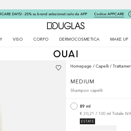
RCARE DAYS! -25% su brand selezionati solo da APP
Codice:
APPCARE
A Douglas Home
Y
VISO
CORPO
DERMOCOSMETICA
MAKE UP
menu K-BEAUTY
Apri il menu Viso
Apri il menu Corpo
Apri il menu DERMOCOSMETICA
Apri il me
Homepage
Capelli
Trattamen
MEDIUM
Shampoo capelli
89 ml
€ 20,21
 / 
100
ml
Totale IV
ESTATE