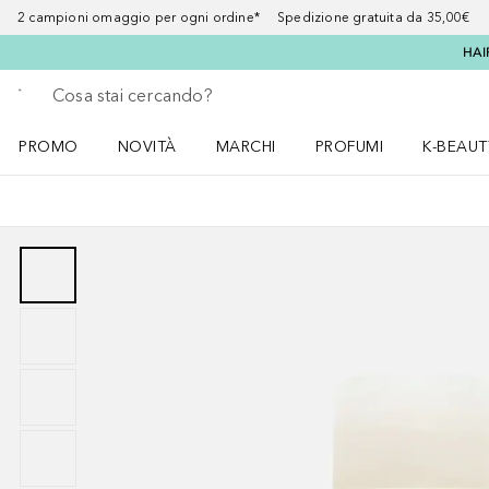
2 campioni omaggio per ogni ordine* Spedizione gratuita da 35,00€
HAI
Torna indietro
Esegui ricerca
PROMO
NOVITÀ
MARCHI
PROFUMI
K-BEAUT
Apri il menu PROMO
Apri il menu NOVITÀ
Apri il menu MARCHI
Apri il menu Profumi
Apri il 