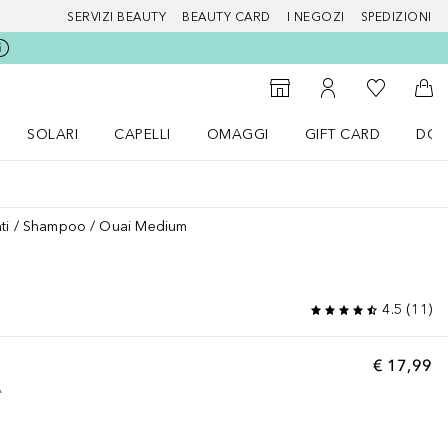
SERVIZI BEAUTY
BEAUTY CARD
I NEGOZI
SPEDIZIONI
Alla Mia Li
Storefinder
Al Mio Account
Al 
SOLARI
CAPELLI
OMAGGI
GIFT CARD
DOU
nu Make up
Apri il menu SOLARI
Apri il menu Capelli
Apri il menu OMAGGI
ti
Shampoo
Ouai Medium
4.5
(
11
)
€ 17,99
A