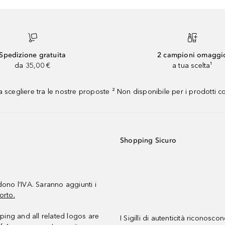
Spedizione gratuita
2 campioni omaggi
da 35,00 €
a tua scelta¹
 scegliere tra le nostre proposte ² Non disponibile per i prodotti 
Shopping Sicuro
udono l’IVA. Saranno aggiunti i
orto.
ing and all related logos are
I Sigilli di autenticità riconosco