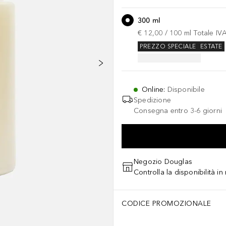
300 ml
€ 12,00
 / 
100
ml
Totale IV
PREZZO SPECIALE
ESTATE
Online
:
Disponibile
Spedizione
Consegna entro 3-6 giorni
Negozio Douglas
Controlla la disponibilità i
CODICE PROMOZIONALE