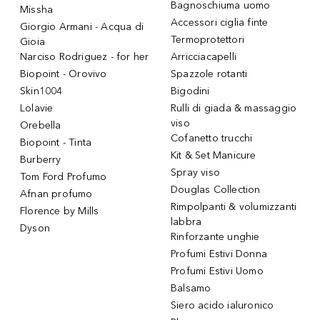
Bagnoschiuma uomo
Missha
Accessori ciglia finte
Giorgio Armani - Acqua di
Termoprotettori
Gioia
Narciso Rodriguez - for her
Arricciacapelli
Biopoint - Orovivo
Spazzole rotanti
Skin1004
Bigodini
Lolavie
Rulli di giada & massaggio
viso
Orebella
Cofanetto trucchi
Biopoint - Tinta
Kit & Set Manicure
Burberry
Spray viso
Tom Ford Profumo
Douglas Collection
Afnan profumo
Rimpolpanti & volumizzanti
Florence by Mills
labbra
Dyson
Rinforzante unghie
Profumi Estivi Donna
Profumi Estivi Uomo
Balsamo
Siero acido ialuronico