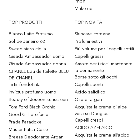
Phon
Make up
TOP PRODOTTI
TOP NOVITÀ
Bianco Latte Profumo
Skincare coreana
Sol de Janeiro 62
Profumi estivi
Sweed siero ciglia
Più volume per i capelli sottili
Gisada Ambassador uomo
Capelli grassi
Gisada Ambassador donna
Amore per i ricci: mantenere
la permanente
CHANEL Eau de toilette BLEU
Borse sotto gli occhi
DE CHANEL
Tirtir fondotinta
Capelli spenti
Invictus profumo uomo
Acido salicilico
Beauty of Joseon sunscreen
Olio di argan
Tom Ford Black Orchid
Acquista la crema di aloe
vera su Douglas
Good Girl profumo
Capelli crespi
Prada Paradoxe
ACIDO AZELAICO
Master Patch Cosrx
Acquista le creme all’acido
Breeze Deodorante Argan