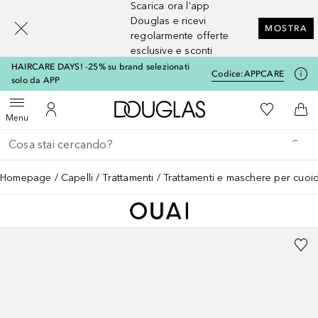
Scarica ora l'app
[navigation.slideout.screenreader]
Douglas e ricevi
MOSTRA
regolarmente offerte
esclusive e sconti
HAIRCARE DAYS! -25% su brand selezionati
Codice:
APPCARE
solo da APP
A Douglas Home
Alla Mia Li
Apri menu
Al Mio Account
Al 
Menu
Torna indietro
Esegui ricerca
Homepage
Capelli
Trattamenti
Trattamenti e maschere per cuoio