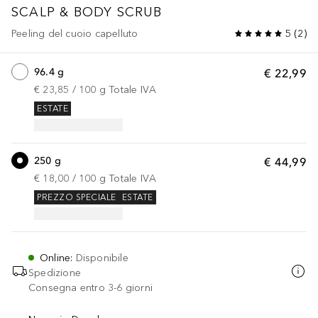
SCALP & BODY SCRUB
Peeling del cuoio capelluto
5
(
2
)
96.4 g
€ 22,99
€ 23,85
 / 
100
g
Totale IVA
ESTATE
250 g
€ 44,99
€ 18,00
 / 
100
g
Totale IVA
PREZZO SPECIALE
ESTATE
Online
:
Disponibile
Spedizione
Consegna entro 3-6 giorni