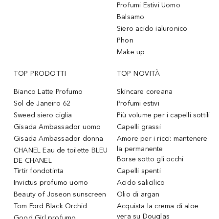
Profumi Estivi Uomo
Balsamo
Siero acido ialuronico
Phon
Make up
TOP PRODOTTI
TOP NOVITÀ
Bianco Latte Profumo
Skincare coreana
Sol de Janeiro 62
Profumi estivi
Sweed siero ciglia
Più volume per i capelli sottili
Gisada Ambassador uomo
Capelli grassi
Gisada Ambassador donna
Amore per i ricci: mantenere
la permanente
CHANEL Eau de toilette BLEU
Borse sotto gli occhi
DE CHANEL
Tirtir fondotinta
Capelli spenti
Invictus profumo uomo
Acido salicilico
Beauty of Joseon sunscreen
Olio di argan
Tom Ford Black Orchid
Acquista la crema di aloe
vera su Douglas
Good Girl profumo