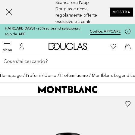
Scarica ora l'app
[navigation.slideout.screenreader]
Douglas e ricevi
MOSTRA
regolarmente offerte
esclusive e sconti
HAIRCARE DAYS! -25% su brand selezionati
Codice:
APPCARE
solo da APP
A Douglas Home
Alla Mia Li
Apri menu
Al Mio Account
Al 
Menu
Torna indietro
Esegui ricerca
Homepage
Profumi
Uomo
Profumi uomo
Montblanc Legend L