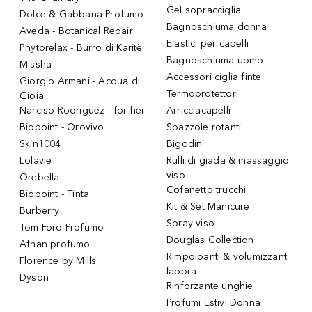
Gel sopracciglia
Dolce & Gabbana Profumo
Bagnoschiuma donna
Aveda - Botanical Repair
Elastici per capelli
Phytorelax - Burro di Karitè
Bagnoschiuma uomo
Missha
Accessori ciglia finte
Giorgio Armani - Acqua di
Termoprotettori
Gioia
Narciso Rodriguez - for her
Arricciacapelli
Biopoint - Orovivo
Spazzole rotanti
Skin1004
Bigodini
Lolavie
Rulli di giada & massaggio
viso
Orebella
Cofanetto trucchi
Biopoint - Tinta
Kit & Set Manicure
Burberry
Spray viso
Tom Ford Profumo
Douglas Collection
Afnan profumo
Rimpolpanti & volumizzanti
Florence by Mills
labbra
Dyson
Rinforzante unghie
Profumi Estivi Donna