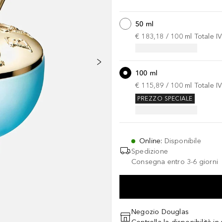
50 ml
€ 183,18
 / 
100
ml
Totale I
100 ml
€ 115,89
 / 
100
ml
Totale I
PREZZO SPECIALE
Online
:
Disponibile
Spedizione
Consegna entro 3-6 giorni
Negozio Douglas