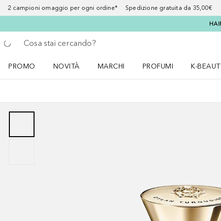
2 campioni omaggio per ogni ordine* Spedizione gratuita da 35,00€
HAI
Torna indietro
Esegui ricerca
PROMO
NOVITÀ
MARCHI
PROFUMI
K-BEAUT
Apri il menu PROMO
Apri il menu NOVITÀ
Apri il menu MARCHI
Apri il menu Profumi
Apri il 