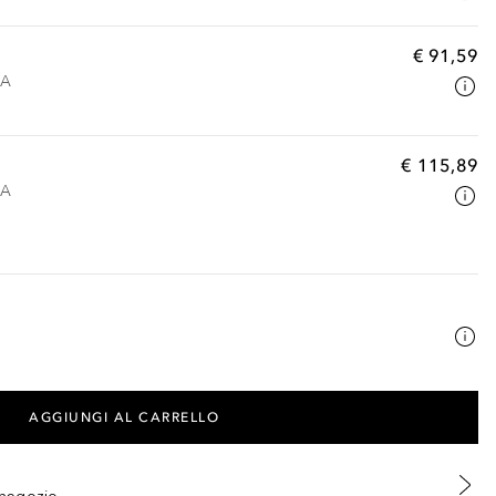
€ 91,59
VA
€ 115,89
VA
AGGIUNGI AL CARRELLO