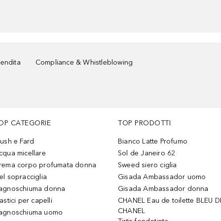
vendita
Compliance & Whistleblowing
OP CATEGORIE
TOP PRODOTTI
lush e Fard
Bianco Latte Profumo
cqua micellare
Sol de Janeiro 62
rema corpo profumata donna
Sweed siero ciglia
el sopracciglia
Gisada Ambassador uomo
agnoschiuma donna
Gisada Ambassador donna
astici per capelli
CHANEL Eau de toilette BLEU D
CHANEL
agnoschiuma uomo