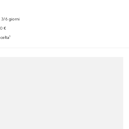
3/6 giorni
00 €
celta¹