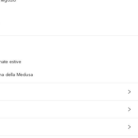
n negozio
nate estive
e
ema della Medusa