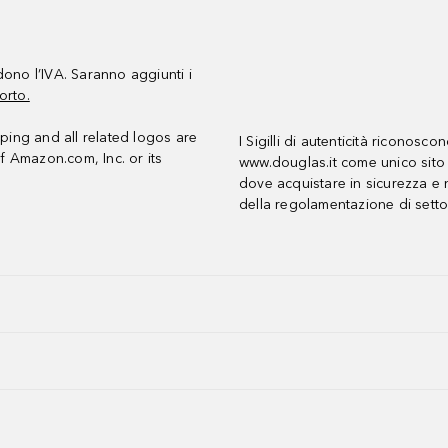
udono l’IVA. Saranno aggiunti i
orto.
ing and all related logos are
I Sigilli di autenticità riconosco
f Amazon.com, Inc. or its
www.douglas.it come unico sito 
dove acquistare in sicurezza e n
della regolamentazione di setto