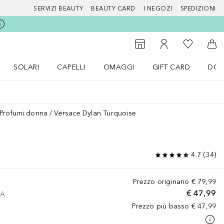
SERVIZI BEAUTY
BEAUTY CARD
I NEGOZI
SPEDIZIONI
Alla Mia Li
Storefinder
Al Mio Account
Al 
SOLARI
CAPELLI
OMAGGI
GIFT CARD
DOU
nu Make up
Apri il menu SOLARI
Apri il menu Capelli
Apri il menu OMAGGI
Profumi donna
Versace Dylan Turquoise
4.7
(
34
)
Prezzo originario
€ 79,99
€ 47,99
VA
Prezzo più basso
€ 47,99