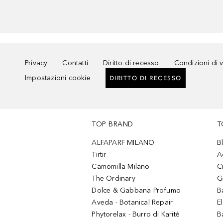
Privacy
Contatti
Diritto di recesso
Condizioni di 
Impostazioni cookie
DIRITTO DI RECESSO
TOP BRAND
T
ALFAPARF MILANO
B
Tirtir
A
Camomilla Milano
C
The Ordinary
G
Dolce & Gabbana Profumo
B
Aveda - Botanical Repair
El
Phytorelax - Burro di Karitè
B