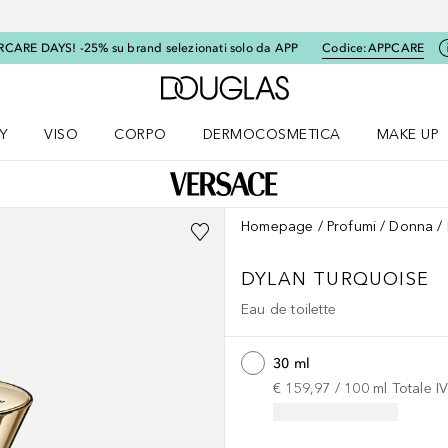
RCARE DAYS! -25% su brand selezionati solo da APP
Codice:
APPCARE
A Douglas Home
Y
VISO
CORPO
DERMOCOSMETICA
MAKE UP
menu K-BEAUTY
Apri il menu Viso
Apri il menu Corpo
Apri il menu DERMOCOSMETICA
Apri il me
Homepage
Profumi
Donna
DYLAN TURQUOISE
Eau de toilette
30 ml
€ 159,97
 / 
100
ml
Totale I