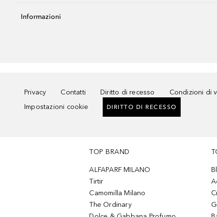
Informazioni
Privacy
Contatti
Diritto di recesso
Condizioni di 
Impostazioni cookie
DIRITTO DI RECESSO
TOP BRAND
T
ALFAPARF MILANO
B
Tirtir
A
Camomilla Milano
C
The Ordinary
G
Dolce & Gabbana Profumo
B