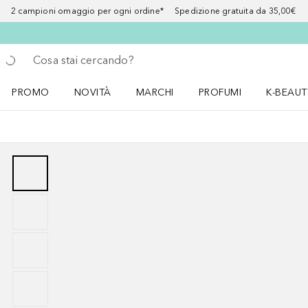
2 campioni omaggio per ogni ordine* Spedizione gratuita da 35,00€
Torna indietro
Esegui ricerca
PROMO
NOVITÀ
MARCHI
PROFUMI
K-BEAUT
Apri il menu PROMO
Apri il menu NOVITÀ
Apri il menu MARCHI
Apri il menu Profumi
Apri il 