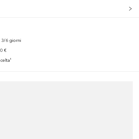
3/6 giorni
00 €
celta¹