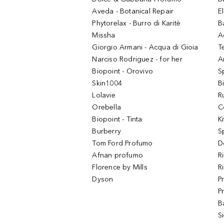
Aveda - Botanical Repair
El
Phytorelax - Burro di Karitè
B
Missha
A
Giorgio Armani - Acqua di Gioia
T
Narciso Rodriguez - for her
Ar
Biopoint - Orovivo
S
Skin1004
B
Lolavie
R
Orebella
C
Biopoint - Tinta
K
Burberry
S
Tom Ford Profumo
D
Afnan profumo
R
Florence by Mills
R
Dyson
P
P
B
S