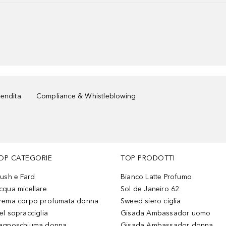
vendita
Compliance & Whistleblowing
OP CATEGORIE
TOP PRODOTTI
lush e Fard
Bianco Latte Profumo
cqua micellare
Sol de Janeiro 62
rema corpo profumata donna
Sweed siero ciglia
el sopracciglia
Gisada Ambassador uomo
agnoschiuma donna
Gisada Ambassador donna