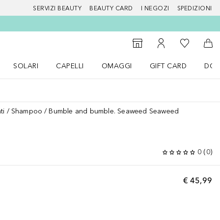
SERVIZI BEAUTY
BEAUTY CARD
I NEGOZI
SPEDIZIONI
Alla Mia Li
Storefinder
Al Mio Account
Al 
SOLARI
CAPELLI
OMAGGI
GIFT CARD
DOU
nu Make up
Apri il menu SOLARI
Apri il menu Capelli
Apri il menu OMAGGI
ti
Shampoo
Bumble and bumble. Seaweed Seaweed
0
(
0
)
€ 45,99