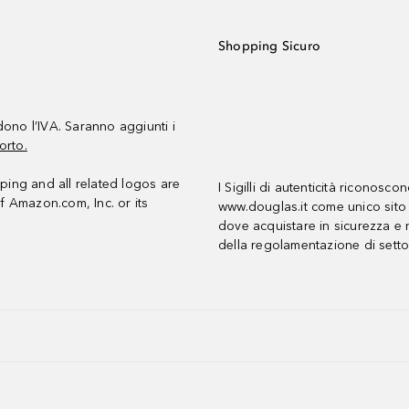
Shopping Sicuro
udono l’IVA. Saranno aggiunti i
orto.
ing and all related logos are
I Sigilli di autenticità riconosco
f Amazon.com, Inc. or its
www.douglas.it come unico sito 
dove acquistare in sicurezza e n
della regolamentazione di setto