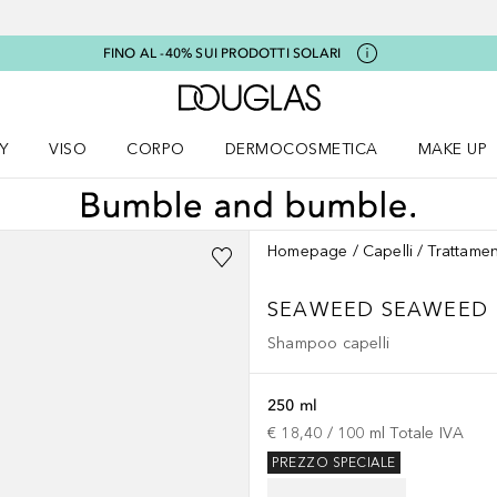
FINO AL -40% SUI PRODOTTI SOLARI
A Douglas Home
Y
VISO
CORPO
DERMOCOSMETICA
MAKE UP
menu K-BEAUTY
Apri il menu Viso
Apri il menu Corpo
Apri il menu DERMOCOSMETICA
Apri il me
Homepage
Capelli
Trattamen
SEAWEED
SEAWEED
Shampoo capelli
250 ml
€ 18,40
 / 
100
ml
Totale IVA
PREZZO SPECIALE