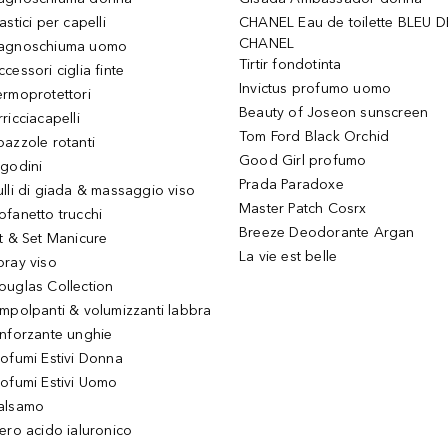
astici per capelli
CHANEL Eau de toilette BLEU D
CHANEL
agnoschiuma uomo
Tirtir fondotinta
ccessori ciglia finte
Invictus profumo uomo
ermoprotettori
Beauty of Joseon sunscreen
ricciacapelli
Tom Ford Black Orchid
pazzole rotanti
Good Girl profumo
igodini
Prada Paradoxe
ulli di giada & massaggio viso
Master Patch Cosrx
ofanetto trucchi
Breeze Deodorante Argan
it & Set Manicure
La vie est belle
pray viso
ouglas Collection
impolpanti & volumizzanti labbra
inforzante unghie
rofumi Estivi Donna
rofumi Estivi Uomo
alsamo
iero acido ialuronico