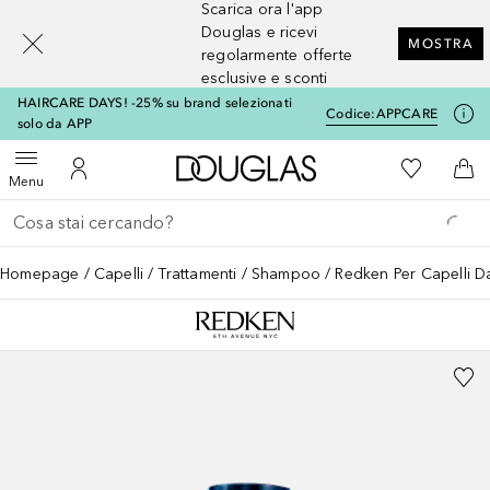
Scarica ora l'app
[navigation.slideout.screenreader]
Douglas e ricevi
MOSTRA
regolarmente offerte
esclusive e sconti
HAIRCARE DAYS! -25% su brand selezionati
Codice:
APPCARE
solo da APP
A Douglas Home
Alla Mia Li
Apri menu
Al Mio Account
Al 
Menu
Torna indietro
Esegui ricerca
Homepage
Capelli
Trattamenti
Shampoo
Redken Per Capelli 