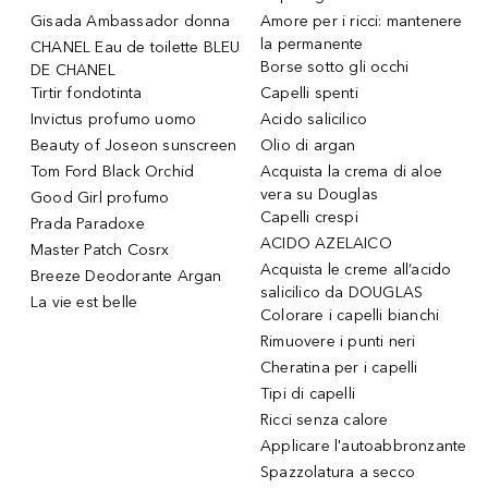
Gisada Ambassador donna
Amore per i ricci: mantenere
la permanente
CHANEL Eau de toilette BLEU
Borse sotto gli occhi
DE CHANEL
Tirtir fondotinta
Capelli spenti
Invictus profumo uomo
Acido salicilico
Beauty of Joseon sunscreen
Olio di argan
Tom Ford Black Orchid
Acquista la crema di aloe
vera su Douglas
Good Girl profumo
Capelli crespi
Prada Paradoxe
ACIDO AZELAICO
Master Patch Cosrx
Acquista le creme all’acido
Breeze Deodorante Argan
salicilico da DOUGLAS
La vie est belle
Colorare i capelli bianchi
Rimuovere i punti neri
Cheratina per i capelli
Tipi di capelli
Ricci senza calore
Applicare l'autoabbronzante
Spazzolatura a secco