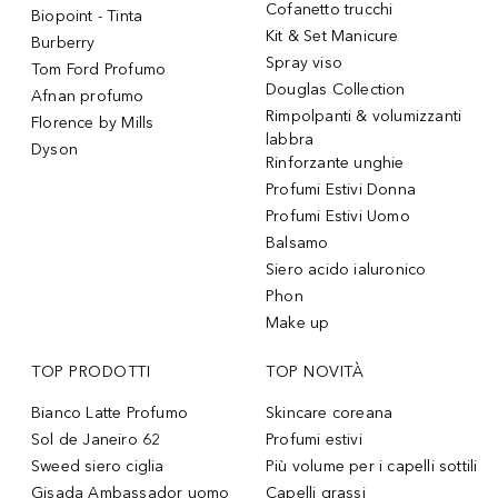
Cofanetto trucchi
Biopoint - Tinta
Kit & Set Manicure
Burberry
Spray viso
Tom Ford Profumo
Douglas Collection
Afnan profumo
Rimpolpanti & volumizzanti
Florence by Mills
labbra
Dyson
Rinforzante unghie
Profumi Estivi Donna
Profumi Estivi Uomo
Balsamo
Siero acido ialuronico
Phon
Make up
TOP PRODOTTI
TOP NOVITÀ
Bianco Latte Profumo
Skincare coreana
Sol de Janeiro 62
Profumi estivi
Sweed siero ciglia
Più volume per i capelli sottili
Gisada Ambassador uomo
Capelli grassi