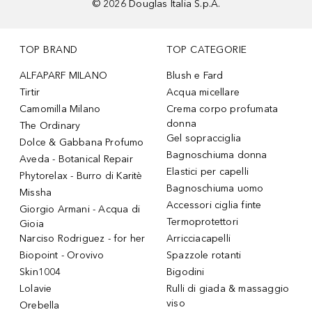
©
2026
Douglas Italia S.p.A.
TOP BRAND
TOP CATEGORIE
ALFAPARF MILANO
Blush e Fard
Tirtir
Acqua micellare
Camomilla Milano
Crema corpo profumata
donna
The Ordinary
Gel sopracciglia
Dolce & Gabbana Profumo
Bagnoschiuma donna
Aveda - Botanical Repair
Elastici per capelli
Phytorelax - Burro di Karitè
Bagnoschiuma uomo
Missha
Accessori ciglia finte
Giorgio Armani - Acqua di
Termoprotettori
Gioia
Narciso Rodriguez - for her
Arricciacapelli
Biopoint - Orovivo
Spazzole rotanti
Skin1004
Bigodini
Lolavie
Rulli di giada & massaggio
viso
Orebella