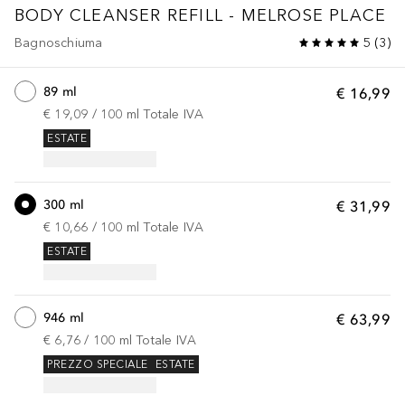
BODY CLEANSER REFILL - MELROSE PLACE
Bagnoschiuma
5
(
3
)
89 ml
€ 16,99
€ 19,09
 / 
100
ml
Totale IVA
ESTATE
300 ml
€ 31,99
€ 10,66
 / 
100
ml
Totale IVA
ESTATE
946 ml
€ 63,99
€ 6,76
 / 
100
ml
Totale IVA
PREZZO SPECIALE
ESTATE