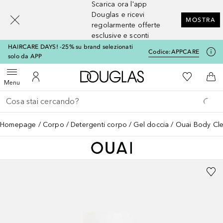
Scarica ora l'app
[navigation.slideout.screenreader]
Douglas e ricevi
MOSTRA
regolarmente offerte
esclusive e sconti
HAIRCARE DAYS! -25% su brand selezionati
Codice:
APPCARE
solo da APP
A Douglas Home
Alla Mia Li
Apri menu
Al Mio Account
Al 
Menu
Torna indietro
Esegui ricerca
Homepage
Corpo
Detergenti corpo
Gel doccia
Ouai Body Clea