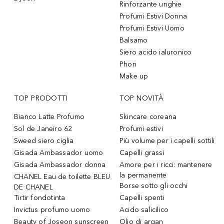
Rinforzante unghie
Profumi Estivi Donna
Profumi Estivi Uomo
Balsamo
Siero acido ialuronico
Phon
Make up
TOP PRODOTTI
TOP NOVITÀ
Bianco Latte Profumo
Skincare coreana
Sol de Janeiro 62
Profumi estivi
Sweed siero ciglia
Più volume per i capelli sottili
Gisada Ambassador uomo
Capelli grassi
Gisada Ambassador donna
Amore per i ricci: mantenere
la permanente
CHANEL Eau de toilette BLEU
Borse sotto gli occhi
DE CHANEL
Tirtir fondotinta
Capelli spenti
Invictus profumo uomo
Acido salicilico
Beauty of Joseon sunscreen
Olio di argan