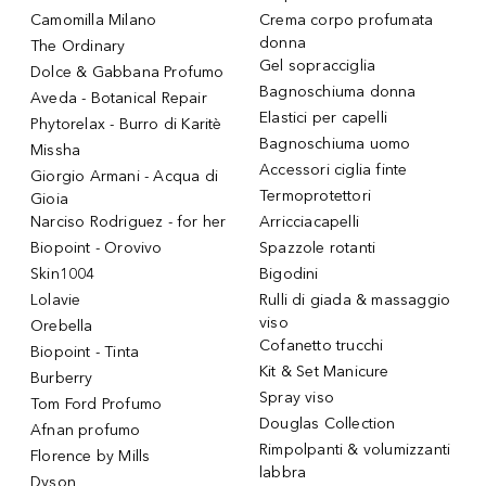
Camomilla Milano
Crema corpo profumata
donna
The Ordinary
Gel sopracciglia
Dolce & Gabbana Profumo
Bagnoschiuma donna
Aveda - Botanical Repair
Elastici per capelli
Phytorelax - Burro di Karitè
Bagnoschiuma uomo
Missha
Accessori ciglia finte
Giorgio Armani - Acqua di
Termoprotettori
Gioia
Narciso Rodriguez - for her
Arricciacapelli
Biopoint - Orovivo
Spazzole rotanti
Skin1004
Bigodini
Lolavie
Rulli di giada & massaggio
viso
Orebella
Cofanetto trucchi
Biopoint - Tinta
Kit & Set Manicure
Burberry
Spray viso
Tom Ford Profumo
Douglas Collection
Afnan profumo
Rimpolpanti & volumizzanti
Florence by Mills
labbra
Dyson