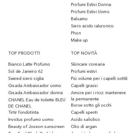
Profumi Estivi Donna
Profumi Estivi Uomo
Balsamo
Siero acido ialuronico
Phon
Make up
TOP PRODOTTI
TOP NOVITÀ
Bianco Latte Profumo
Skincare coreana
Sol de Janeiro 62
Profumi estivi
Sweed siero ciglia
Più volume per i capelli sottili
Gisada Ambassador uomo
Capelli grassi
Gisada Ambassador donna
Amore per i ricci: mantenere
la permanente
CHANEL Eau de toilette BLEU
Borse sotto gli occhi
DE CHANEL
Tirtir fondotinta
Capelli spenti
Invictus profumo uomo
Acido salicilico
Beauty of Joseon sunscreen
Olio di argan