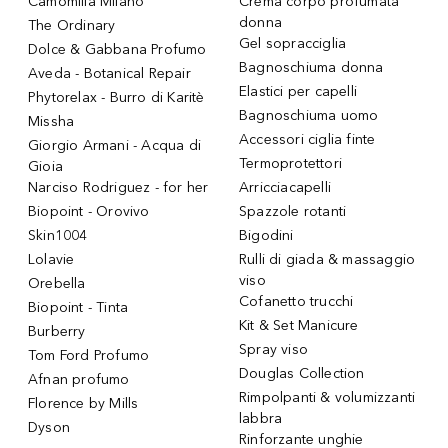
Camomilla Milano
Crema corpo profumata
donna
The Ordinary
Gel sopracciglia
Dolce & Gabbana Profumo
Bagnoschiuma donna
Aveda - Botanical Repair
Elastici per capelli
Phytorelax - Burro di Karitè
Bagnoschiuma uomo
Missha
Accessori ciglia finte
Giorgio Armani - Acqua di
Termoprotettori
Gioia
Narciso Rodriguez - for her
Arricciacapelli
Biopoint - Orovivo
Spazzole rotanti
Skin1004
Bigodini
Lolavie
Rulli di giada & massaggio
viso
Orebella
Cofanetto trucchi
Biopoint - Tinta
Kit & Set Manicure
Burberry
Spray viso
Tom Ford Profumo
Douglas Collection
Afnan profumo
Rimpolpanti & volumizzanti
Florence by Mills
labbra
Dyson
Rinforzante unghie