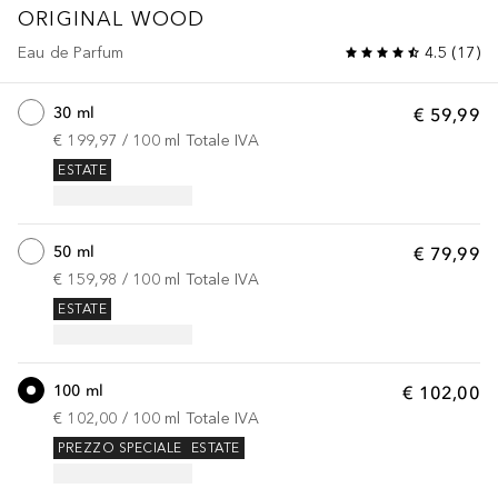
ORIGINAL WOOD
Eau de Parfum
4.5
(
17
)
30 ml
€ 59,99
€ 199,97
 / 
100
ml
Totale IVA
ESTATE
50 ml
€ 79,99
€ 159,98
 / 
100
ml
Totale IVA
ESTATE
100 ml
€ 102,00
€ 102,00
 / 
100
ml
Totale IVA
PREZZO SPECIALE
ESTATE