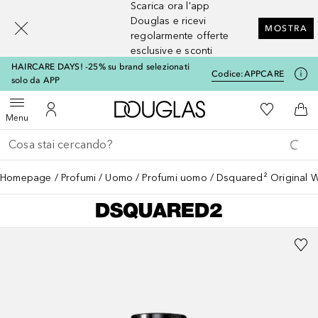
Scarica ora l'app
[navigation.slideout.screenreader]
Douglas e ricevi
MOSTRA
regolarmente offerte
esclusive e sconti
HAIRCARE DAYS! -25% su brand selezionati
Codice:
APPCARE
solo da APP
A Douglas Home
Alla Mia Li
Apri menu
Al Mio Account
Al 
Menu
Torna indietro
Esegui ricerca
Homepage
Profumi
Uomo
Profumi uomo
Dsquared² Original