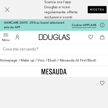
Scarica ora l'app
[navigation.slideout.screenreader]
Douglas e ricevi
MOSTRA
regolarmente offerte
esclusive e sconti
HAIRCARE DAYS! -25% su brand selezionati
Codice:
APPCARE
solo da APP
A Douglas Home
Alla Mia Li
Apri menu
Al Mio Account
Al 
Menu
Torna indietro
Esegui ricerca
Homepage
Make up
Viso
Blush
Mesauda At First Blush