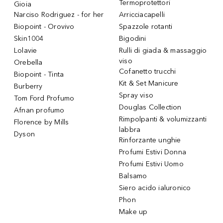
Termoprotettori
Gioia
Narciso Rodriguez - for her
Arricciacapelli
Biopoint - Orovivo
Spazzole rotanti
Skin1004
Bigodini
Lolavie
Rulli di giada & massaggio
viso
Orebella
Cofanetto trucchi
Biopoint - Tinta
Kit & Set Manicure
Burberry
Spray viso
Tom Ford Profumo
Douglas Collection
Afnan profumo
Rimpolpanti & volumizzanti
Florence by Mills
labbra
Dyson
Rinforzante unghie
Profumi Estivi Donna
Profumi Estivi Uomo
Balsamo
Siero acido ialuronico
Phon
Make up