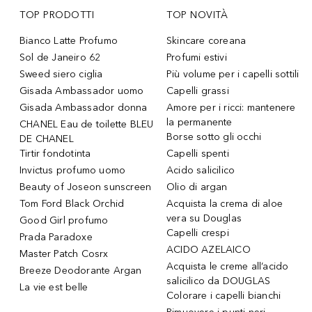
TOP PRODOTTI
TOP NOVITÀ
Bianco Latte Profumo
Skincare coreana
Sol de Janeiro 62
Profumi estivi
Sweed siero ciglia
Più volume per i capelli sottili
Gisada Ambassador uomo
Capelli grassi
Gisada Ambassador donna
Amore per i ricci: mantenere
la permanente
CHANEL Eau de toilette BLEU
Borse sotto gli occhi
DE CHANEL
Tirtir fondotinta
Capelli spenti
Invictus profumo uomo
Acido salicilico
Beauty of Joseon sunscreen
Olio di argan
Tom Ford Black Orchid
Acquista la crema di aloe
vera su Douglas
Good Girl profumo
Capelli crespi
Prada Paradoxe
ACIDO AZELAICO
Master Patch Cosrx
Acquista le creme all’acido
Breeze Deodorante Argan
salicilico da DOUGLAS
La vie est belle
Colorare i capelli bianchi