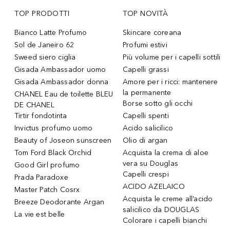
TOP PRODOTTI
TOP NOVITÀ
Bianco Latte Profumo
Skincare coreana
Sol de Janeiro 62
Profumi estivi
Sweed siero ciglia
Più volume per i capelli sottili
Gisada Ambassador uomo
Capelli grassi
Gisada Ambassador donna
Amore per i ricci: mantenere
la permanente
CHANEL Eau de toilette BLEU
Borse sotto gli occhi
DE CHANEL
Tirtir fondotinta
Capelli spenti
Invictus profumo uomo
Acido salicilico
Beauty of Joseon sunscreen
Olio di argan
Tom Ford Black Orchid
Acquista la crema di aloe
vera su Douglas
Good Girl profumo
Capelli crespi
Prada Paradoxe
ACIDO AZELAICO
Master Patch Cosrx
Acquista le creme all’acido
Breeze Deodorante Argan
salicilico da DOUGLAS
La vie est belle
Colorare i capelli bianchi