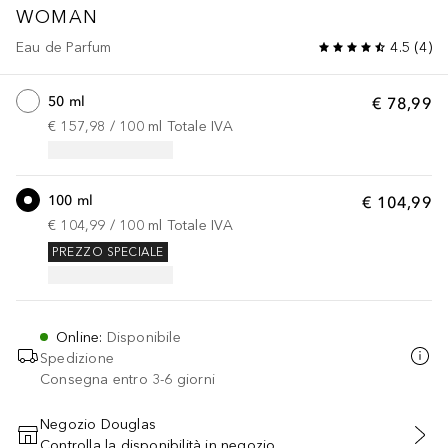
WOMAN
Eau de Parfum
4.5
(
4
)
50 ml
€ 78,99
€ 157,98
 / 
100
ml
Totale IVA
100 ml
€ 104,99
€ 104,99
 / 
100
ml
Totale IVA
PREZZO SPECIALE
Online
:
Disponibile
Spedizione
Consegna entro 3-6 giorni
Negozio Douglas
Controlla la disponibilità in negozio
AGGIUNGI AL CARRELLO