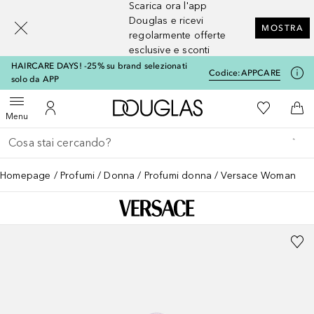
Scarica ora l'app
[navigation.slideout.screenreader]
Douglas e ricevi
MOSTRA
regolarmente offerte
esclusive e sconti
HAIRCARE DAYS! -25% su brand selezionati
Codice:
APPCARE
solo da APP
A Douglas Home
Alla Mia Li
Apri menu
Al Mio Account
Al 
Menu
Torna indietro
Esegui ricerca
Homepage
Profumi
Donna
Profumi donna
Versace Woman