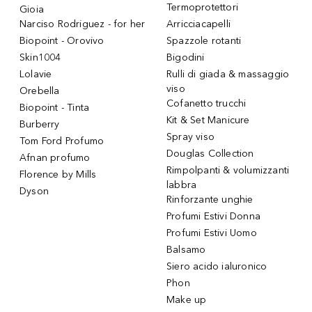
Termoprotettori
Gioia
Narciso Rodriguez - for her
Arricciacapelli
Biopoint - Orovivo
Spazzole rotanti
Skin1004
Bigodini
Lolavie
Rulli di giada & massaggio
viso
Orebella
Cofanetto trucchi
Biopoint - Tinta
Kit & Set Manicure
Burberry
Spray viso
Tom Ford Profumo
Douglas Collection
Afnan profumo
Rimpolpanti & volumizzanti
Florence by Mills
labbra
Dyson
Rinforzante unghie
Profumi Estivi Donna
Profumi Estivi Uomo
Balsamo
Siero acido ialuronico
Phon
Make up