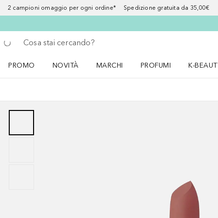
2 campioni omaggio per ogni ordine* Spedizione gratuita da 35,00€
Torna indietro
Esegui ricerca
PROMO
NOVITÀ
MARCHI
PROFUMI
K-BEAUT
Apri il menu PROMO
Apri il menu NOVITÀ
Apri il menu MARCHI
Apri il menu Profumi
Apri il 