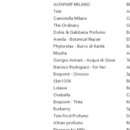
ALFAPARF MILANO
B
Tirtir
A
Camomilla Milano
C
The Ordinary
G
Dolce & Gabbana Profumo
B
Aveda - Botanical Repair
El
Phytorelax - Burro di Karitè
B
Missha
A
Giorgio Armani - Acqua di Gioia
T
Narciso Rodriguez - for her
Ar
Biopoint - Orovivo
S
Skin1004
B
Lolavie
R
Orebella
C
Biopoint - Tinta
K
Burberry
S
Tom Ford Profumo
D
Afnan profumo
R
Florence by Mills
R