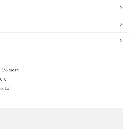
3/6 giorni
00 €
celta¹