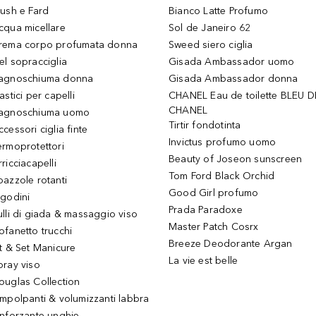
lush e Fard
Bianco Latte Profumo
cqua micellare
Sol de Janeiro 62
rema corpo profumata donna
Sweed siero ciglia
el sopracciglia
Gisada Ambassador uomo
agnoschiuma donna
Gisada Ambassador donna
astici per capelli
CHANEL Eau de toilette BLEU D
CHANEL
agnoschiuma uomo
Tirtir fondotinta
ccessori ciglia finte
Invictus profumo uomo
ermoprotettori
Beauty of Joseon sunscreen
ricciacapelli
Tom Ford Black Orchid
pazzole rotanti
Good Girl profumo
igodini
Prada Paradoxe
ulli di giada & massaggio viso
Master Patch Cosrx
ofanetto trucchi
Breeze Deodorante Argan
it & Set Manicure
La vie est belle
pray viso
ouglas Collection
impolpanti & volumizzanti labbra
inforzante unghie