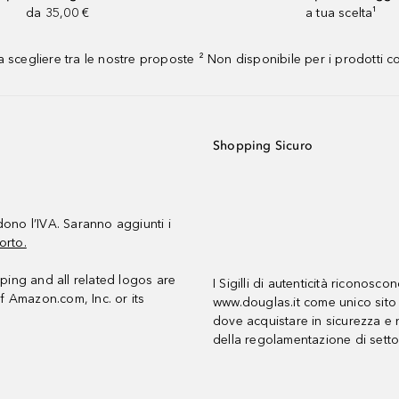
da 35,00 €
a tua scelta¹
 scegliere tra le nostre proposte ² Non disponibile per i prodotti 
Shopping Sicuro
udono l’IVA. Saranno aggiunti i
orto.
ing and all related logos are
I Sigilli di autenticità riconosco
f Amazon.com, Inc. or its
www.douglas.it come unico sito 
dove acquistare in sicurezza e n
della regolamentazione di setto