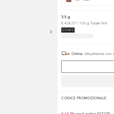
3.5 g
€ 428,57
 / 
100
g
Totale IVA
ESTATE
Online
:
Attualmente non 
CODICE PROMOZIONALE
€ 14,79
con il codice
ESTATE