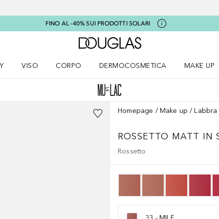
FINO AL -40% SUI PRODOTTI SOLARI
A Douglas Home
Y
VISO
CORPO
DERMOCOSMETICA
MAKE UP
menu K-BEAUTY
Apri il menu Viso
Apri il menu Corpo
Apri il menu DERMOCOSMETICA
Apri il me
Homepage
Make up
Labbra
ROSSETTO MATT IN 
Rossetto
33 - MILF