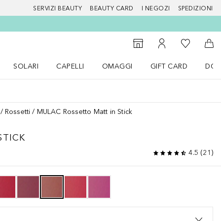
SERVIZI BEAUTY
BEAUTY CARD
I NEGOZI
SPEDIZIONI
Alla Mia Li
Storefinder
Al Mio Account
Al 
SOLARI
CAPELLI
OMAGGI
GIFT CARD
DOU
nu Make up
Apri il menu SOLARI
Apri il menu Capelli
Apri il menu OMAGGI
Rossetti
MULAC Rossetto Matt in Stick
STICK
4.5
(
21
)